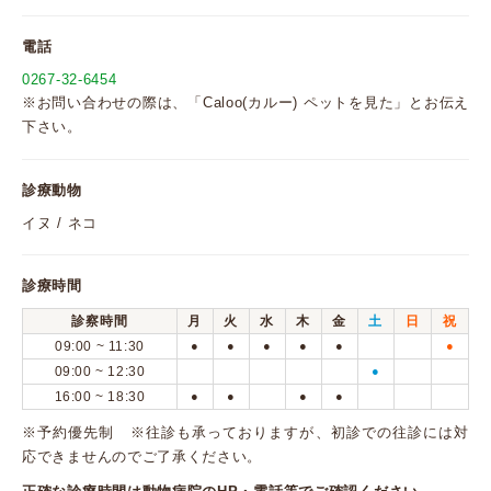
電話
0267-32-6454
※お問い合わせの際は、「Caloo(カルー) ペットを見た」とお伝え
下さい。
診療動物
イヌ / ネコ
診療時間
診察時間
月
火
水
木
金
土
日
祝
09:00 ~ 11:30
●
●
●
●
●
●
09:00 ~ 12:30
●
16:00 ~ 18:30
●
●
●
●
※予約優先制 ※往診も承っておりますが、初診での往診には対
応できませんのでご了承ください。