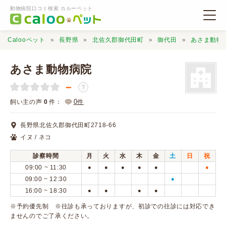
動物病院口コミ検索 カルーペット
Calooペット
長野県
北佐久郡御代田町
御代田
あさま動物
あさま動物病院
－
？
動物病院検索
0
飼い主の声
0
件：
件
長野県北佐久郡御代田町2718-66
口コミ検索
イヌ / ネコ
診察時間
月
火
水
木
金
土
日
祝
Calooペットとは？
09:00 ~ 11:30
●
●
●
●
●
●
09:00 ~ 12:30
●
16:00 ~ 18:30
●
●
●
●
口コミ投稿
※予約優先制 ※往診も承っておりますが、初診での往診には対応でき
ませんのでご了承ください。