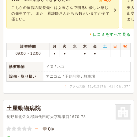
こちらの病院の院長先生は女医さんで明るい優しい感じ
美人
の先生です。 また、看護師さんたちも数人いますが全て
山交
優しい...
ました。
口コミをすべて見る
診察時間
月
火
水
木
金
土
日
祝
09:00 ~ 12:00
●
●
●
●
診察動物
イヌ / ネコ
設備・取り扱い
アニコム / 予約可能 / 駐車場
↑
アクセス数: 11,412 [7月: 41 | 6月: 37 ]
土屋動物病院
長野県北佐久郡御代田町大字馬瀬口1670-78
－
0
件