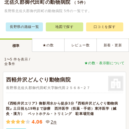
北佐久郡御代田町の動物病院
（ 5件）
長野県北佐久郡御代田町の動物病院 5件の一覧です。
長野県の路線一覧
地図で探す
口コミを探す
★の数
レビュー数
新着・更新
標準
1〜5 件を表示 /
★の数・表示順について
5
全
件
西軽井沢どんぐり動物病院
長野県北佐久郡御代田町大字御代田２５６８−２７
《西軽井沢エリア》御影用水から徒歩3分『西軽井沢どんぐり動物病
院』土日祝も19時まで診療 西洋医学（投薬・手術）東洋医学（鍼
灸・漢方） ペットホテル・トリミング 駐車場完備
4.06
2
件