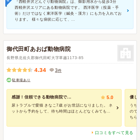
『西軽井沢どんぐり動物病院』は、御影用水から徒歩3分
西軽井沢エリアにある動物病院です。 西洋医学（投薬・手
術）だけではなく東洋医学（鍼灸・漢方）にも力を入れてお
ります。 様々な病状に応じて、...
御代田町あおば動物病院
長野県北佐久郡御代田町大字草越1173-85
4.34
3
件
駐車場あり
感謝！信頼できる動物病院で...
5.0
優し
尿トラブルで愛猫 きなこ7歳 がお世話になりました。 ネ
うち
ットから予約をして、待ち時間はほとんどなくみても...
ので
ちらの.
口コミをすべて見る