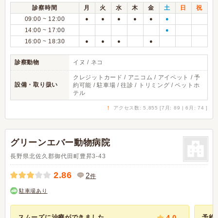
診察時間
月
火
水
木
金
土
日
祝
09:00 ~ 12:00
●
●
●
●
●
●
14:00 ~ 17:00
●
16:00 ~ 18:30
●
●
●
●
診察動物
イヌ / ネコ
クレジットカード / アニコム / アイペット / 予
設備・取り扱い
約可能 / 駐車場 / 往診 / トリミング / ペットホ
テル
↑
アクセス数: 5,855 [7月: 89 | 6月: 74 ]
グリーンエバー動物病院
長野県北佐久郡御代田町豊昇3-43
2.86
2
件
駐車場あり
スムーズに治療ができました...
4.0
予約