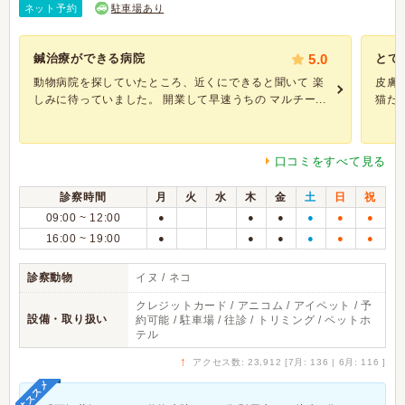
ネット予約
駐車場あり
鍼治療ができる病院
5.0
とて
動物病院を探していたところ、近くにできると聞いて 楽
皮膚
しみに待っていました。 開業して早速うちの マルチー...
猫だ
口コミをすべて見る
診察時間
月
火
水
木
金
土
日
祝
09:00 ~ 12:00
●
●
●
●
●
●
16:00 ~ 19:00
●
●
●
●
●
●
診察動物
イヌ / ネコ
クレジットカード / アニコム / アイペット / 予
設備・取り扱い
約可能 / 駐車場 / 往診 / トリミング / ペットホ
テル
↑
アクセス数: 23,912 [7月: 136 | 6月: 116 ]
オススメ