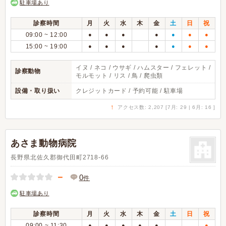
駐車場あり
診察時間
月
火
水
木
金
土
日
祝
09:00 ~ 12:00
●
●
●
●
●
●
●
15:00 ~ 19:00
●
●
●
●
●
●
●
イヌ / ネコ / ウサギ / ハムスター / フェレット /
診察動物
モルモット / リス / 鳥 / 爬虫類
設備・取り扱い
クレジットカード / 予約可能 / 駐車場
↑
アクセス数: 2,207 [7月: 29 | 6月: 16 ]
あさま動物病院
長野県北佐久郡御代田町2718-66
－
0
件
駐車場あり
診察時間
月
火
水
木
金
土
日
祝
09:00 ~ 11:30
●
●
●
●
●
●