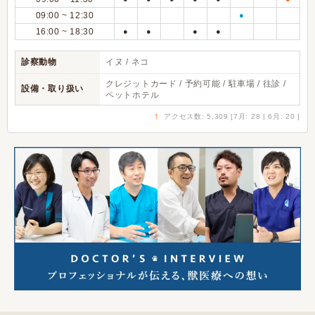
09:00 ~ 12:30
●
16:00 ~ 18:30
●
●
●
●
診察動物
イヌ / ネコ
クレジットカード / 予約可能 / 駐車場 / 往診 /
設備・取り扱い
ペットホテル
↑
アクセス数: 5,309 [7月: 28 | 6月: 20 ]