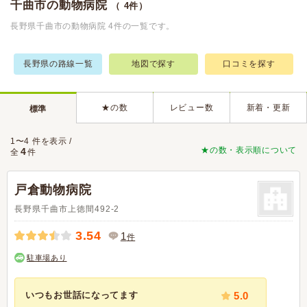
千曲市の動物病院
（ 4件）
長野県千曲市の動物病院 4件の一覧です。
長野県の路線一覧
地図で探す
口コミを探す
★の数
レビュー数
新着・更新
標準
1〜4 件を表示 /
★の数・表示順について
4
全
件
戸倉動物病院
長野県千曲市上徳間492-2
3.54
1
件
駐車場あり
いつもお世話になってます
5.0