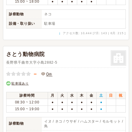
15:00 ~ 18:00
●
●
●
●
●
診察動物
ネコ
設備・取り扱い
駐車場
↓
アクセス数: 10,444 [7月: 143 | 6月: 215 ]
さとう動物病院
長野県千曲市大字小島2882-5
－
0
件
駐車場あり
診察時間
月
火
水
木
金
土
日
祝
08:30 ~ 12:00
●
●
●
●
●
●
15:00 ~ 19:00
●
●
●
●
●
●
イヌ / ネコ / ウサギ / ハムスター / モルモット /
診察動物
鳥