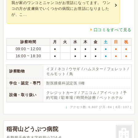
我が家のワンコとニャンコがお世話になってます。 ワン
コの方が皮膚病でいくつかの病院にお世話になりました
が、こ...
口コミをすべて見る
診察時間
月
火
水
木
金
土
日
祝
09:00 ~ 12:00
●
●
●
●
●
●
●
16:00 ~ 18:30
●
●
●
●
●
●
●
イヌ / ネコ / ウサギ / ハムスター / フェレット /
診察動物
モルモット / 鳥
学位・認定・専門
獣医腫瘍科認定医 II種
クレジットカード / アニコム / アイペット / 予
設備・取り扱い
約可能 / 駐車場 / 時間外診療 / ペットホテル
↓
アクセス数: 6,807 [7月: 84 | 6月: 107 ]
稲荷山どうぶつ病院
長野県千曲市大字稲荷山214-6