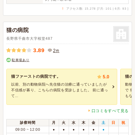
↑
アクセス数: 15,278 [7月: 101 | 6月: 93 ]
猫の病院
長野県千曲市大字桜堂487
3.89
2
件
駐車場あり
猫ファーストの病院です。
5.0
猫の
以前、別の動物病院へ先住猫の治療に通っていましたが
動物
不信感が募り、こちらの病院を受診しました。 前に通っ
で 
て...
もない.
口コミをすべて見る
診察時間
月
火
水
木
金
土
日
祝
09:00 ~ 12:00
●
●
●
●
●
●