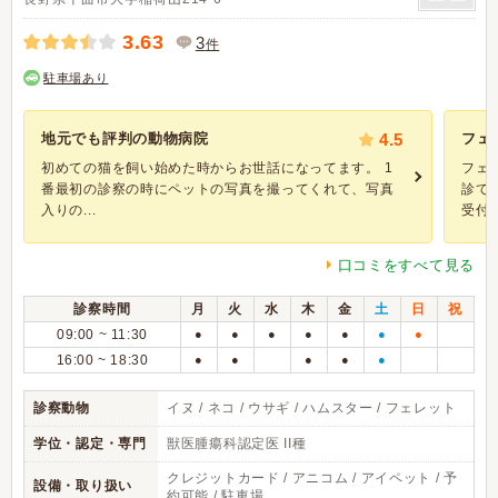
3.63
3
件
駐車場あり
地元でも評判の動物病院
4.5
フェ
初めての猫を飼い始めた時からお世話になってます。 1
フェ
番最初の診察の時にペットの写真を撮ってくれて、写真
診て
入りの...
受付の
口コミをすべて見る
診察時間
月
火
水
木
金
土
日
祝
09:00 ~ 11:30
●
●
●
●
●
●
●
16:00 ~ 18:30
●
●
●
●
●
診察動物
イヌ / ネコ / ウサギ / ハムスター / フェレット
学位・認定・専門
獣医腫瘍科認定医 II種
クレジットカード / アニコム / アイペット / 予
設備・取り扱い
約可能 / 駐車場