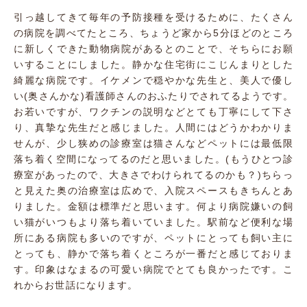
引っ越してきて毎年の予防接種を受けるために、たくさん
の病院を調べてたところ、ちょうど家から5分ほどのところ
に新しくできた動物病院があるとのことで、そちらにお願
いすることにしました。静かな住宅街にこじんまりとした
綺麗な病院です。イケメンで穏やかな先生と、美人で優し
い(奥さんかな)看護師さんのおふたりでされてるようです。
お若いですが、ワクチンの説明などとても丁寧にして下さ
り、真摯な先生だと感じました。人間にはどうかわかりま
せんが、少し狭めの診療室は猫さんなどペットには最低限
落ち着く空間になってるのだと思いました。(もうひとつ診
療室があったので、大きさでわけられてるのかも？)ちらっ
と見えた奥の治療室は広めで、入院スペースもきちんとあ
りました。金額は標準だと思います。何より病院嫌いの飼
い猫がいつもより落ち着いていました。駅前など便利な場
所にある病院も多いのですが、ペットにとっても飼い主に
とっても、静かで落ち着くところが一番だと感じておりま
す。印象はなまるの可愛い病院でとても良かったです。こ
れからお世話になります。