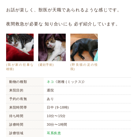
お話が楽しく、獣医が天職であられるような感じです。
夜間救急が必要な 知り合いにも 必ず紹介しています。
(我が家の狂暴な
(避妊手術)
(野良猫の足の怪
雄猫)
我)
動物の種類
ネコ
《雑種 (ミックス)》
来院目的
通院
予約の有無
あり
来院時間帯
日中 (9-18時)
待ち時間
10分〜15分
診療時間
30分〜1時間
診療領域
耳系疾患