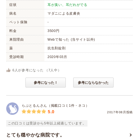
症状
耳が臭い、耳だれがでる
病名
マダニによる皮膚炎
ペット保険
-
料金
3500円
来院理由
Webで知った (当サイト以外)
薬
抗生剤錠剤
受診時期
2020年03月
6
人が参考になった （
7
人中）
参考になった！
参考にならなかった
らぷとるんさん（掲載口コミ1件・ネコ）
5.0
2017年08月投稿
この口コミは受診から5年以上経過しています。
とても穏やかな病院です。