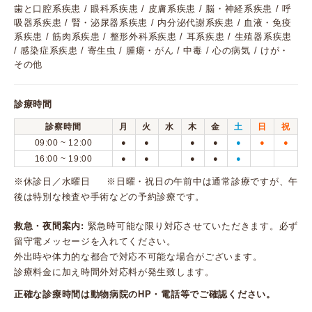
歯と口腔系疾患 / 眼科系疾患 / 皮膚系疾患 / 脳・神経系疾患 / 呼
吸器系疾患 / 腎・泌尿器系疾患 / 内分泌代謝系疾患 / 血液・免疫
系疾患 / 筋肉系疾患 / 整形外科系疾患 / 耳系疾患 / 生殖器系疾患
/ 感染症系疾患 / 寄生虫 / 腫瘍・がん / 中毒 / 心の病気 / けが・
その他
診療時間
診察時間
月
火
水
木
金
土
日
祝
09:00 ~ 12:00
●
●
●
●
●
●
●
16:00 ~ 19:00
●
●
●
●
●
※休診日／水曜日 ※日曜・祝日の午前中は通常診療ですが、午
後は特別な検査や手術などの予約診療です。
救急・夜間案内:
緊急時可能な限り対応させていただきます。必ず
留守電メッセージを入れてください。
外出時や体力的な都合で対応不可能な場合がございます。
診療料金に加え時間外対応料が発生致します。
正確な診療時間は動物病院のHP・電話等でご確認ください。