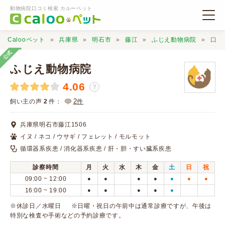
動物病院口コミ検索 カルーペット
Calooペット
兵庫県
明石市
藤江
ふじえ動物病院
口コ
公式
ふじえ動物病院
4.06
？
動物病院検索
2
飼い主の声
2
件：
件
兵庫県明石市藤江1506
口コミ検索
イヌ / ネコ / ウサギ / フェレット / モルモット
循環器系疾患 / 消化器系疾患 / 肝・胆・すい臓系疾患
Calooペットとは？
診察時間
月
火
水
木
金
土
日
祝
09:00 ~ 12:00
●
●
●
●
●
●
●
口コミ投稿
16:00 ~ 19:00
●
●
●
●
●
※休診日／水曜日 ※日曜・祝日の午前中は通常診療ですが、午後は
特別な検査や手術などの予約診療です。