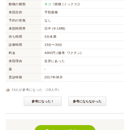
動物の種類
ネコ
《雑種 (ミックス)》
来院目的
予防接種
予約の有無
なし
来院時間帯
日中 (9-18時)
待ち時間
3分未満
診療時間
15分〜30分
料金
4000円 (備考: ワクチン)
来院理由
近所にあった
薬
-
受診時期
2017年08月
14
人が参考になった （
18
人中）
参考になった！
参考にならなかった