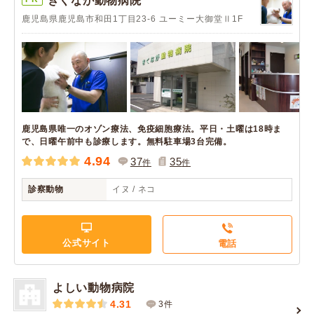
きくなが動物病院
鹿児島県鹿児島市和田1丁目23-6 ユーミー大御堂Ⅱ1F
鹿児島県唯一のオゾン療法、免疫細胞療法。平日・土曜は18時ま
で、日曜午前中も診療します。無料駐車場3台完備。
4.94
37
35
件
件
診察動物
イヌ / ネコ
公式サイト
電話
よしい動物病院
4.31
3件