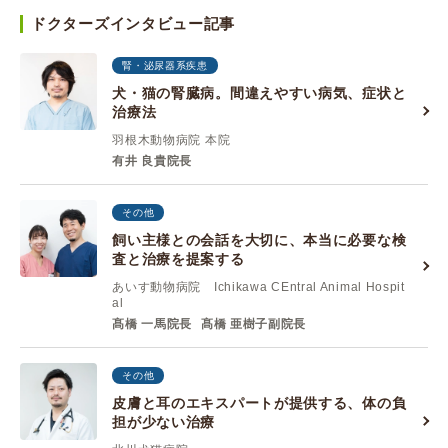
ドクターズインタビュー記事
腎・泌尿器系疾患
犬・猫の腎臓病。間違えやすい病気、症状と
治療法
羽根木動物病院 本院
有井 良貴院長
その他
飼い主様との会話を大切に、本当に必要な検
査と治療を提案する
あいす動物病院 Ichikawa CEntral Animal Hospit
al
髙橋 一馬院長
髙橋 亜樹子副院長
その他
皮膚と耳のエキスパートが提供する、体の負
担が少ない治療