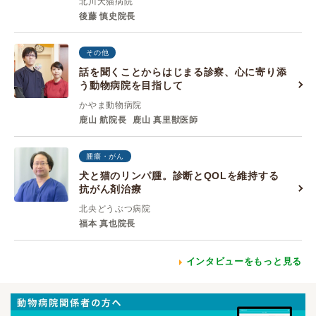
北川犬猫病院
後藤 慎史院長
その他
話を聞くことからはじまる診察、心に寄り添
う動物病院を目指して
かやま動物病院
鹿山 航院長
鹿山 真里獣医師
腫瘍・がん
犬と猫のリンパ腫。診断とQOLを維持する
抗がん剤治療
北央どうぶつ病院
福本 真也院長
インタビューをもっと見る