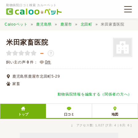
動物病院口コミ検索 カルーペット
Calooペット
鹿児島県
鹿屋市
北田町
米田家畜医院
米田家畜医院
－
？
動物病院検索
0
飼い主の声
0
件：
件
鹿児島県鹿屋市北田町5-29
口コミ検索
家畜
動物病院情報を編集する（関係者の方へ）
Calooペットとは？
トップ
口コミ
地図
口コミ投稿
↓
アクセス数: 1,027 [7月: 4 | 6月: 6 ]