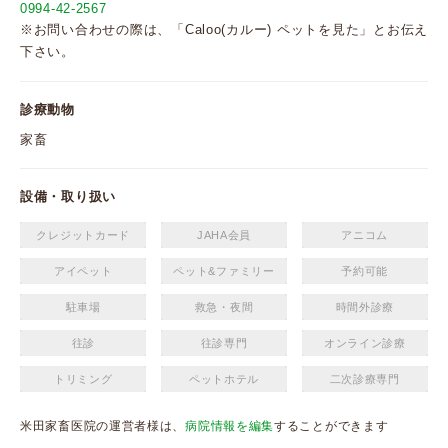
0994-42-2567
※お問い合わせの際は、「Caloo(カルー) ペットを見た」とお伝え
下さい。
診療動物
家畜
設備・取り扱い
クレジットカード
JAHA会員
アニコム
アイペット
ペット&ファミリー
予約可能
駐車場
救急・夜間
時間外診療
往診
往診専門
オンライン診療
トリミング
ペットホテル
二次診療専門
米田家畜医院の運営者様は、
病院情報を編集
することができます