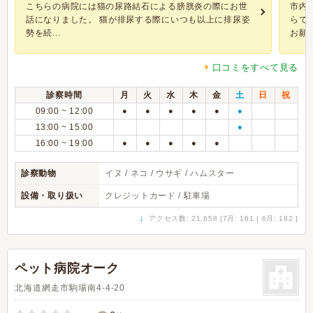
こちらの病院には猫の尿路結石による膀胱炎の際にお世
市内
話になりました。 猫が排尿する際にいつも以上に排尿姿
らで
勢を続...
お願い.
口コミをすべて見る
診察時間
月
火
水
木
金
土
日
祝
09:00 ~ 12:00
●
●
●
●
●
●
13:00 ~ 15:00
●
16:00 ~ 19:00
●
●
●
●
●
診察動物
イヌ / ネコ / ウサギ / ハムスター
設備・取り扱い
クレジットカード / 駐車場
↓
アクセス数: 21,658 [7月: 161 | 6月: 182 ]
ペット病院オーク
北海道網走市駒場南4-4-20