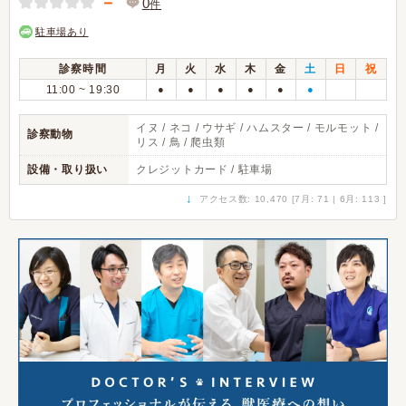
－
0
件
駐車場あり
診察時間
月
火
水
木
金
土
日
祝
11:00 ~ 19:30
●
●
●
●
●
●
イヌ / ネコ / ウサギ / ハムスター / モルモット /
診察動物
リス / 鳥 / 爬虫類
設備・取り扱い
クレジットカード / 駐車場
↓
アクセス数: 10,470 [7月: 71 | 6月: 113 ]