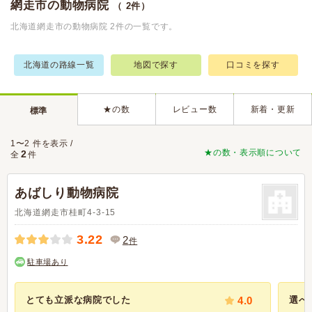
網走市の動物病院
（ 2件）
北海道網走市の動物病院 2件の一覧です。
北海道の路線一覧
地図で探す
口コミを探す
★の数
レビュー数
新着・更新
標準
1〜2 件を表示 /
★の数・表示順について
2
全
件
あばしり動物病院
北海道網走市桂町4-3-15
3.22
2
件
駐車場あり
とても立派な病院でした
4.0
選べ