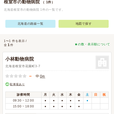
根室市の動物病院
（ 1件）
北海道根室市の動物病院 1件の一覧です。
北海道の路線一覧
地図で探す
1〜1 件を表示 /
★の数・表示順について
1
全
件
小林動物病院
北海道根室市花園町3-7
－
0
件
駐車場あり
診察時間
月
火
水
木
金
土
日
祝
09:30 ~ 12:00
●
●
●
●
●
●
15:00 ~ 18:00
●
●
●
●
●