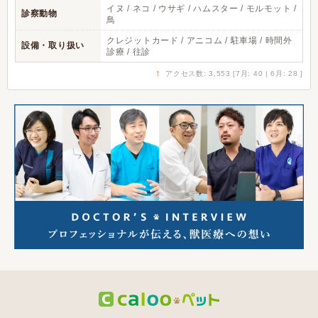
イヌ / ネコ / ウサギ / ハムスター / モルモット /
診察動物
鳥
クレジットカード / アニコム / 駐車場 / 時間外
設備・取り扱い
診療 / 往診
↑
アクセス数: 3,553 [7月: 40 | 6月: 28 ]