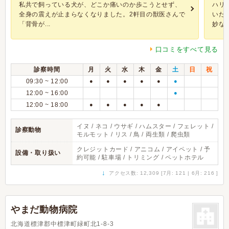
私共で飼っている犬が、どこか痛いのか歩こうとせず、
ハリ
全身の震えが止まらなくなりました。2軒目の獣医さんで
いた
「背骨が...
妙な..
口コミをすべて見る
診察時間
月
火
水
木
金
土
日
祝
09:30 ~ 12:00
●
●
●
●
●
●
12:00 ~ 16:00
●
12:00 ~ 18:00
●
●
●
●
●
イヌ / ネコ / ウサギ / ハムスター / フェレット /
診察動物
モルモット / リス / 鳥 / 両生類 / 爬虫類
クレジットカード / アニコム / アイペット / 予
設備・取り扱い
約可能 / 駐車場 / トリミング / ペットホテル
↓
アクセス数: 12,309 [7月: 121 | 6月: 216 ]
やまだ動物病院
北海道標津郡中標津町緑町北1-8-3