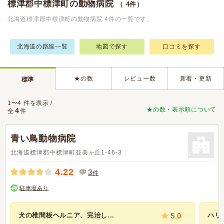
標津郡中標津町の動物病院
（ 4件）
北海道標津郡中標津町の動物病院 4件の一覧です。
北海道の路線一覧
地図で探す
口コミを探す
★の数
レビュー数
新着・更新
標準
1〜4 件を表示 /
★の数・表示順について
4
全
件
青い鳥動物病院
北海道標津郡中標津町並美ヶ丘1-46-3
4.22
3
件
駐車場あり
犬の椎間板ヘルニア、完治し...
5.0
ハリ