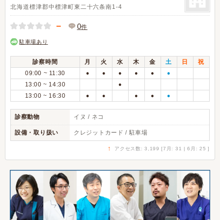
北海道標津郡中標津町東二十六条南1-4
－
0
件
駐車場あり
診察時間
月
火
水
木
金
土
日
祝
09:00 ~ 11:30
●
●
●
●
●
●
13:00 ~ 14:30
●
13:00 ~ 16:30
●
●
●
●
●
診察動物
イヌ / ネコ
設備・取り扱い
クレジットカード / 駐車場
↑
アクセス数: 3,199 [7月: 31 | 6月: 25 ]