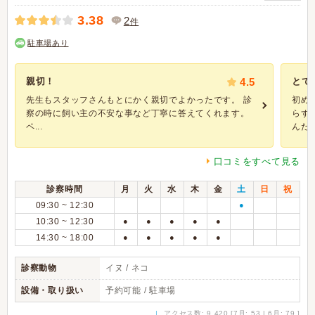
3.38
2
件
駐車場あり
親切！
4.5
とて
先生もスタッフさんもとにかく親切でよかったです。 診
初め
察の時に飼い主の不安な事など丁寧に答えてくれます。
らず
ペ...
んだな
口コミをすべて見る
診察時間
月
火
水
木
金
土
日
祝
09:30 ~ 12:30
●
10:30 ~ 12:30
●
●
●
●
●
14:30 ~ 18:00
●
●
●
●
●
診察動物
イヌ / ネコ
設備・取り扱い
予約可能 / 駐車場
↓
アクセス数: 9,420 [7月: 53 | 6月: 79 ]