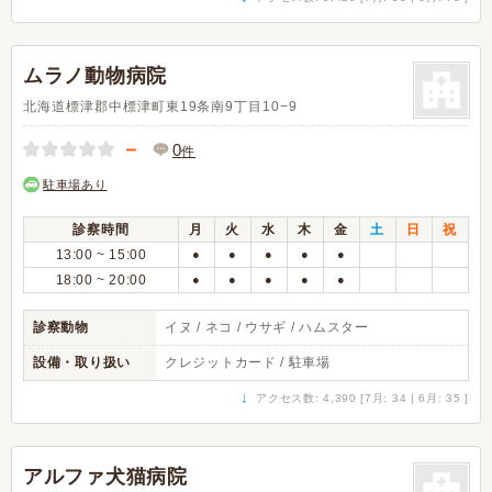
ムラノ動物病院
北海道標津郡中標津町東19条南9丁目10−9
－
0
件
駐車場あり
診察時間
月
火
水
木
金
土
日
祝
13:00 ~ 15:00
●
●
●
●
●
18:00 ~ 20:00
●
●
●
●
●
診察動物
イヌ / ネコ / ウサギ / ハムスター
設備・取り扱い
クレジットカード / 駐車場
↓
アクセス数: 4,390 [7月: 34 | 6月: 35 ]
アルファ犬猫病院