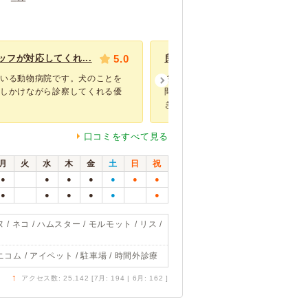
フが対応してくれ...
5.0
良心的です。
ている動物病院です。犬のことを
ネコの血尿とグッタリしている状況
話しかけながら診察してくれる優
間ギリギリに駆け込み診ていただき
きがかなり...
口コミをすべて見る
月
火
水
木
金
土
日
祝
●
●
●
●
●
●
●
●
●
●
●
●
●
 / ネコ / ハムスター / モルモット / リス /
ニコム / アイペット / 駐車場 / 時間外診療
↑
アクセス数: 25,142 [7月: 194 | 6月: 162 ]