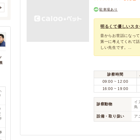
鳥
(0)
(1)
(0)
(0)
川崎市多摩区
川崎市宮前区
(23)
(20)
駐車場あり
(0)
(0)
(0)
川崎市麻生区
相模原市すべて
アニコム
(17)
(0)
(2)
(78)
(0)
(0)
(0)
相模原市緑区
アイペット
相模原市中央区
(2)
(19)
(36)
明るくて優しいスタッ
(0)
(0)
(0)
相模原市南区
横須賀市
(23)
(37)
昔からお世話になっ
(0)
(0)
予約可能
駐車場
(1)
(3)
平塚市
鎌倉市
第一に考えてくれて
(31)
(28)
(0)
(0)
時間外診療
しい先生です。...
(0)
(2)
藤沢市
小田原市
(65)
(25)
(0)
(0)
往診
(1)
(0)
ッ
茅ヶ崎市
逗子市
(33)
(11)
無
(0)
(0)
(0)
(0)
三浦市
秦野市
(5)
(17)
(0)
(0)
(0)
診察時間
厚木市
大和市
(21)
(27)
(0)
(0)
09:00 ~ 12:00
伊勢原市
海老名市
(10)
(17)
16:00 ~ 19:00
ハ
座間市
南足柄市
(12)
(4)
/
イヌ
綾瀬市
三浦郡葉山町
(6)
(9)
診察動物
鳥
/
高座郡寒川町
中郡大磯町
(4)
(6)
定
設備・取り扱い
ア
学
中郡二宮町
足柄上郡大井町
(6)
(2)
足柄上郡松田町
足柄上郡開成町
(1)
(2)
事
足柄下郡箱根町
足柄下郡真鶴町
(2)
(1)