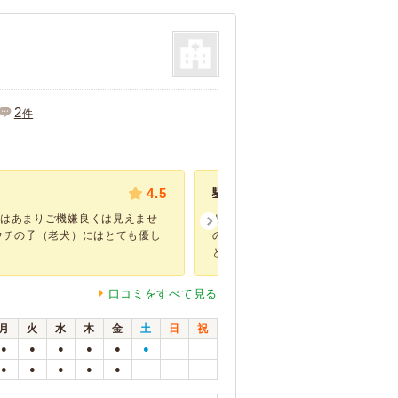
2
件
4.5
駆け込み診療
生はあまりご機嫌良くは見えませ
ドッグランで遊んでいたところ、同
ウチの子（老犬）にはとても優し
の歯が前足の脛にあたり、かまいた
と切れてしまい...
口コミをすべて見る
月
火
水
木
金
土
日
祝
●
●
●
●
●
●
●
●
●
●
●