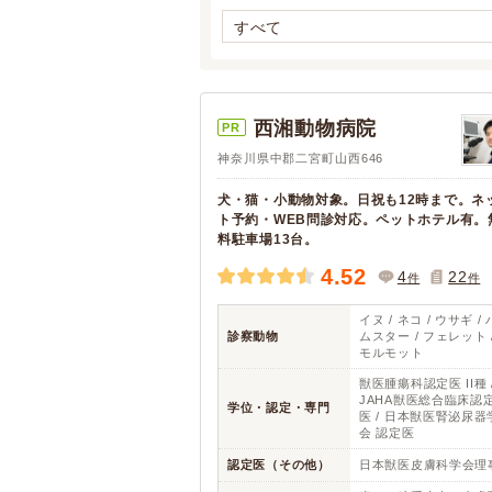
すべて
西湘動物病院
PR
神奈川県中郡二宮町山西646
犬・猫・小動物対象。日祝も12時まで。ネ
ト予約・WEB問診対応。ペットホテル有。
料駐車場13台。
4.52
4
22
件
件
イヌ / ネコ / ウサギ / 
診察動物
ムスター / フェレット 
モルモット
獣医腫瘍科認定医 II種 
JAHA獣医総合臨床認
学位・認定・専門
医 / 日本獣医腎泌尿器
会 認定医
認定医（その他）
日本獣医皮膚科学会理