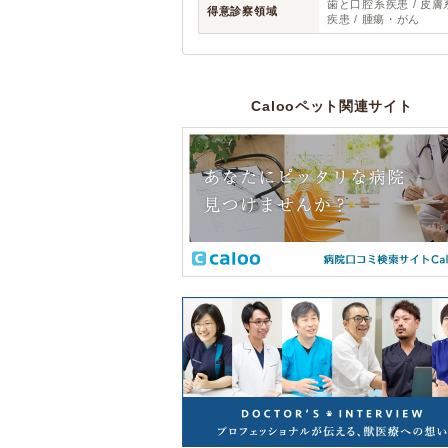
歯と口腔系疾患 / 皮膚
得意診察領域
疾患 / 腫瘍・がん
Calooペット関連サイト