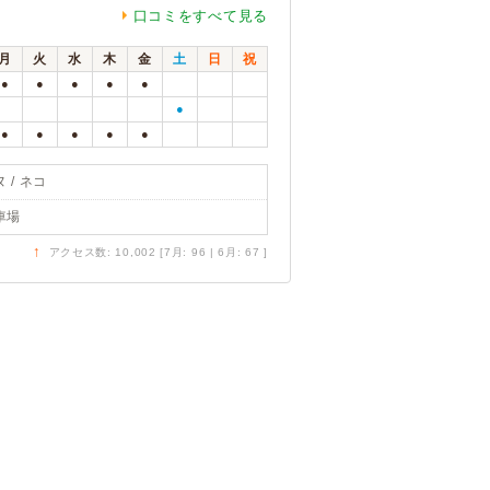
口コミをすべて見る
月
火
水
木
金
土
日
祝
●
●
●
●
●
●
●
●
●
●
●
 / ネコ
車場
↑
アクセス数: 10,002 [7月: 96 | 6月: 67 ]