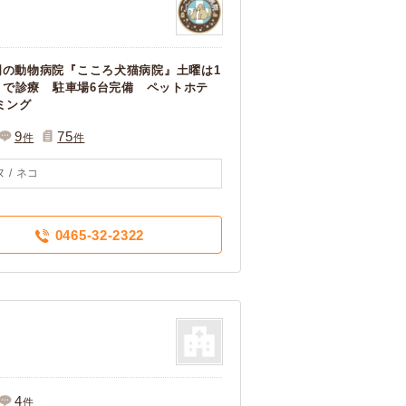
門の動物病院『こころ犬猫病院』土曜は1
半まで診療 駐車場6台完備 ペットホテ
ーミング
9
75
件
件
 / ネコ
0465-32-2322
4
件