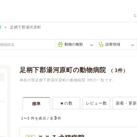
C
県
足柄下郡湯河原町
足柄下郡湯河原町の動物病院
（ 3件）
神奈川県足柄下郡湯河原町の動物病院 3件の一覧です。
★の数
レビュー数
新着・更新
標準
3
1〜3 件を表示 /
全
件