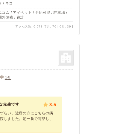
 / ネコ
コム / アイペット / 予約可能 / 駐車場 /
間外診療 / 往診
↑
アクセス数: 6,578 [7月: 70 | 6月: 39 ]
1
件
な先生です
3.5
わづらい、近所の方にこちらの病
通院しました。朝一番で電話し、