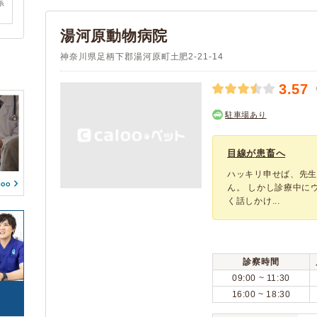
系
愛甲郡愛川町
愛甲郡清川村
(2)
(1)
湯河原動物病院
神奈川県足柄下郡湯河原町土肥2-21-14
3.57
駐車場あり
目線が患畜へ
ハッキリ申せば、先
ん。 しかし診療中に
く話しかけ...
診察時間
09:00 ~ 11:30
16:00 ~ 18:30