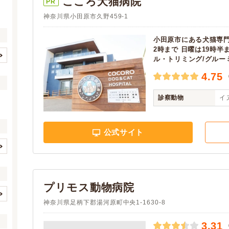
こころ犬猫病院
PR
神奈川県小田原市久野459-1
小田原市にある犬猫専
2時まで 日曜は19時
ル・トリミング/グル
横浜市すべて
横浜市鶴見区
(398)
(22)
4.75
横浜市神奈川区
横浜市西区
(30)
(10)
横浜市中区
横浜市南区
診察動物
イヌ
(26)
(18)
横浜市保土ケ谷区
横浜市磯子区
(13)
(18)
横浜市金沢区
横浜市港北区
(20)
(32)
公式サイト
横浜市戸塚区
横浜市港南区
(22)
(25)
横浜市旭区
横浜市緑区
(24)
(19)
イヌ
ネコ
(3)
(3)
横浜市瀬谷区
横浜市栄区
(12)
(10)
ハムスター
(0)
(1)
横浜市泉区
横浜市青葉区
(19)
(46)
プリモス動物病院
モルモット
(0)
(1)
横浜市都筑区
川崎市すべて
(32)
(130)
神奈川県足柄下郡湯河原町中央1-1630-8
(0)
(0)
(0)
(0)
川崎市川崎区
川崎市幸区
(16)
(14)
リス
(0)
(1)
(0)
(0)
3.31
川崎市中原区
川崎市高津区
(26)
(14)