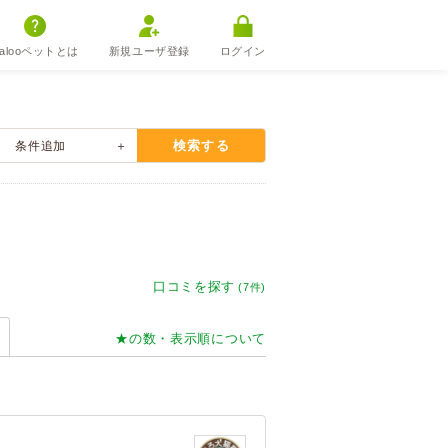
alooペットとは
新規ユーザ登録
ログイン
検索する
条件
追加
口コミを探す
(7件)
★の数・表示順について