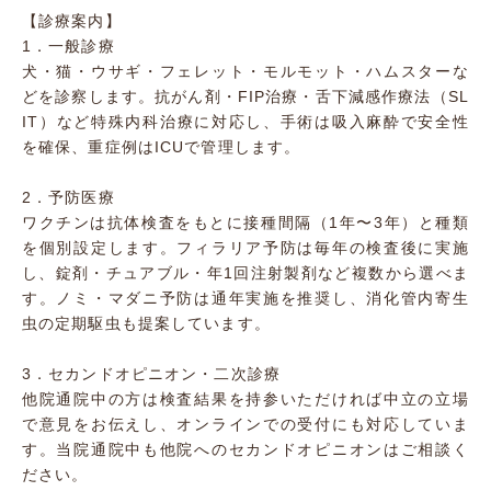
【診療案内】
1．一般診療
犬・猫・ウサギ・フェレット・モルモット・ハムスターな
どを診察します。抗がん剤・FIP治療・舌下減感作療法（SL
IT）など特殊内科治療に対応し、手術は吸入麻酔で安全性
を確保、重症例はICUで管理します。
2．予防医療
ワクチンは抗体検査をもとに接種間隔（1年〜3年）と種類
を個別設定します。フィラリア予防は毎年の検査後に実施
し、錠剤・チュアブル・年1回注射製剤など複数から選べま
す。ノミ・マダニ予防は通年実施を推奨し、消化管内寄生
虫の定期駆虫も提案しています。
3．セカンドオピニオン・二次診療
他院通院中の方は検査結果を持参いただければ中立の立場
で意見をお伝えし、オンラインでの受付にも対応していま
す。当院通院中も他院へのセカンドオピニオンはご相談く
ださい。