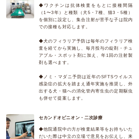
◆ワクチンは抗体検査をもとに接種間隔
（1〜3年）と種類（犬5・7種、猫3・5種）
を個別に設定し、集合注射が苦手な子は院内
での接種も対応します。
◆犬のフィラリア予防は毎年のフィラリア検
査を経てから実施し、毎月投与の錠剤・チュ
アブル・スポット剤に加え、年1回の注射製
剤も選べます。
◆ノミ・マダニ予防は近年のSFTSウイルス
感染症の拡大を踏まえ通年実施を推奨し、外
出する犬・猫への消化管内寄生虫の定期駆虫
も併せて提案します。
セカンドオピニオン・二次診療
◆他院通院中の方が検査結果等をお持ちいた
だいた際は中立の立場で意見をお伝えし、来