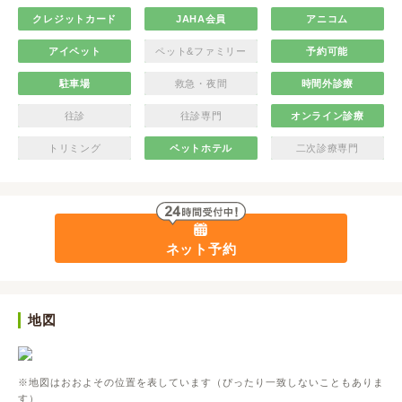
クレジットカード
JAHA会員
アニコム
アイペット
ペット&ファミリー
予約可能
駐車場
救急・夜間
時間外診療
往診
往診専門
オンライン診療
トリミング
ペットホテル
二次診療専門
ネット予約
地図
※地図はおおよその位置を表しています（ぴったり一致しないこともありま
す）