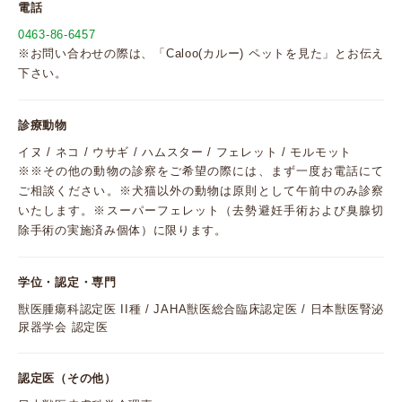
電話
0463-86-6457
※お問い合わせの際は、「Caloo(カルー) ペットを見た」とお伝え
下さい。
診療動物
イヌ / ネコ / ウサギ / ハムスター / フェレット / モルモット
※※その他の動物の診察をご希望の際には、まず一度お電話にて
ご相談ください。※犬猫以外の動物は原則として午前中のみ診察
いたします。※スーパーフェレット（去勢避妊手術および臭腺切
除手術の実施済み個体）に限ります。
学位・認定・専門
獣医腫瘍科認定医 II種 / JAHA獣医総合臨床認定医 / 日本獣医腎泌
尿器学会 認定医
認定医（その他）