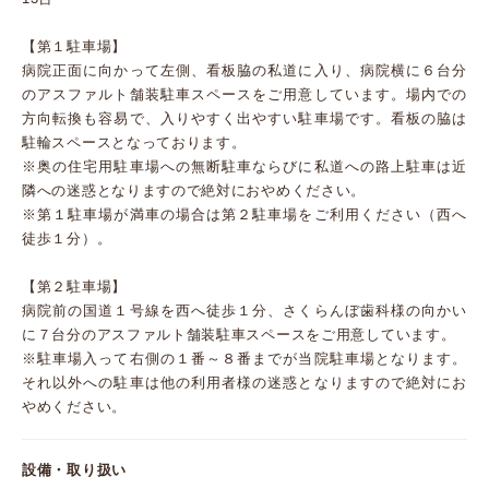
【第１駐車場】
病院正面に向かって左側、看板脇の私道に入り、病院横に６台分
のアスファルト舗装駐車スペースをご用意しています。場内での
方向転換も容易で、入りやすく出やすい駐車場です。看板の脇は
駐輪スペースとなっております。
※奥の住宅用駐車場への無断駐車ならびに私道への路上駐車は近
隣への迷惑となりますので絶対におやめください。
※第１駐車場が満車の場合は第２駐車場をご利用ください（西へ
徒歩１分）。
【第２駐車場】
病院前の国道１号線を西へ徒歩１分、さくらんぼ歯科様の向かい
に７台分のアスファルト舗装駐車スペースをご用意しています。
※駐車場入って右側の１番～８番までが当院駐車場となります。
それ以外への駐車は他の利用者様の迷惑となりますので絶対にお
やめください。
設備・取り扱い