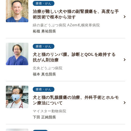
腫瘍・がん
治療が難しい犬や猫の副腎腫瘍を、高度な手
術技術で根本から治す
緑の森どうぶつ病院 AZem札幌発寒病院
柘植 勇祐院長
腫瘍・がん
犬と猫のリンパ腫。診断とQOLを維持する
抗がん剤治療
北央どうぶつ病院
福本 真也院長
腫瘍・がん
犬と猫の乳腺腫瘍の治療、外科手術とホルモ
ン療法について
マイスター動物病院
下田 正純院長