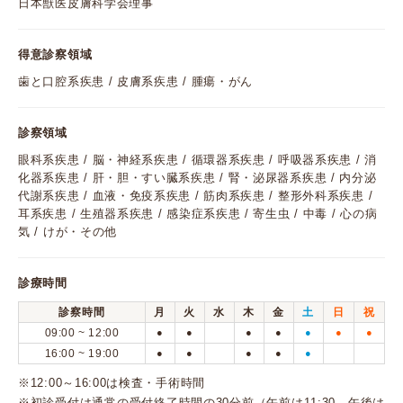
日本獣医皮膚科学会理事
得意診察領域
歯と口腔系疾患 / 皮膚系疾患 / 腫瘍・がん
診察領域
眼科系疾患 / 脳・神経系疾患 / 循環器系疾患 / 呼吸器系疾患 / 消
化器系疾患 / 肝・胆・すい臓系疾患 / 腎・泌尿器系疾患 / 内分泌
代謝系疾患 / 血液・免疫系疾患 / 筋肉系疾患 / 整形外科系疾患 /
耳系疾患 / 生殖器系疾患 / 感染症系疾患 / 寄生虫 / 中毒 / 心の病
気 / けが・その他
診療時間
診察時間
月
火
水
木
金
土
日
祝
09:00 ~ 12:00
●
●
●
●
●
●
●
16:00 ~ 19:00
●
●
●
●
●
※12:00～16:00は検査・手術時間
※初診受付は通常の受付終了時間の30分前（午前は11:30、午後は