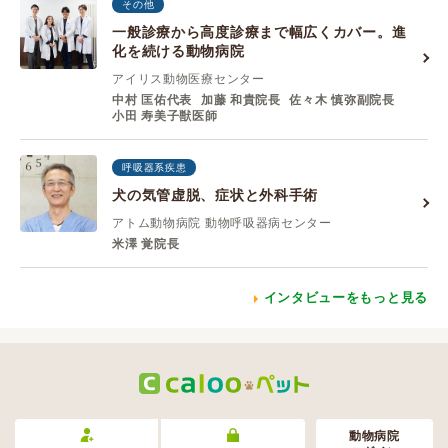
その他
一般診療から高度診療まで幅広くカバー。進
化を続ける動物病院
アイリス動物医療センター
中村 匡佑代表
加藤 和貴院⻑
佐々⽊ 慎弥副院⻑
⼩⽥ 寿美⼦獣医師
呼吸器系疾患
犬の気管虚脱、症状と外科手術
アトム動物病院 動物呼吸器病センター
米澤 覚院長
インタビューをもっと見る
動物病院