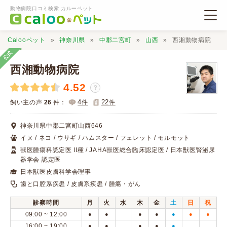
動物病院口コミ検索 カルーペット
Calooペット
神奈川県
中郡二宮町
山西
西湘動物病院
公式
西湘動物病院
4.52
？
動物病院検索
4
22
飼い主の声
26
件：
件
件
神奈川県中郡二宮町山西646
口コミ検索
イヌ / ネコ / ウサギ / ハムスター / フェレット / モルモット
獣医腫瘍科認定医 II種 / JAHA獣医総合臨床認定医 / 日本獣医腎泌尿
器学会 認定医
Calooペットとは？
日本獣医皮膚科学会理事
歯と口腔系疾患 / 皮膚系疾患 / 腫瘍・がん
口コミ投稿
診察時間
月
火
水
木
金
土
日
祝
09:00 ~ 12:00
●
●
●
●
●
●
●
16:00 ~ 19:00
●
●
●
●
●