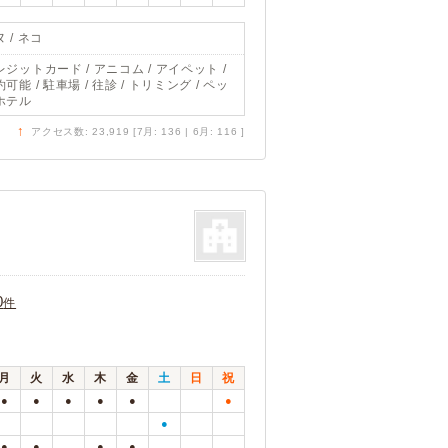
 / ネコ
レジットカード / アニコム / アイペット /
可能 / 駐車場 / 往診 / トリミング / ペッ
ホテル
↑
アクセス数: 23,919 [7月: 136 | 6月: 116 ]
0
件
月
火
水
木
金
土
日
祝
●
●
●
●
●
●
●
●
●
●
●