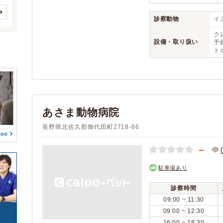
(0)
(0)
循環器系疾患
呼吸器系疾患
(1)
(1)
(0)
(0)
診察動物
イヌ
消化器系疾患
肝・胆・すい臓系疾患
(1)
クレジットカード
アニコム
(2)
(1)
(1)
(0)
(0)
ク
アイペット
(1)
設備・取り扱い
腎・泌尿器系疾患
内分泌代謝系疾患
予約
(1)
(1)
(0)
ト
血液・免疫系疾患
筋肉系疾患
(1)
(1)
予約可能
駐車場
(2)
(2)
整形外科系疾患
耳系疾患
(1)
(1)
(0)
(0)
生殖器系疾患
感染症系疾患
(1)
(1)
往診
(2)
(0)
寄生虫
腫瘍・がん
(1)
(1)
トリミング
(0)
(1)
あさま動物病院
中毒
心の病気
(1)
(1)
ペットホテル
(2)
東洋医学
けが・その他
長野県北佐久郡御代田町2718-66
(1)
(1)
－
駐車場あり
診察時間
09:00 ~ 11:30
09:00 ~ 12:30
16:00 ~ 18:30