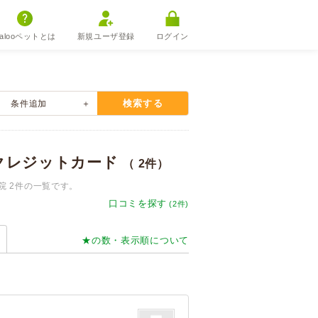
alooペットとは
新規ユーザ登録
ログイン
検索する
条件
追加
クレジットカード
（ 2件）
 2件の一覧です。
口コミを探す
(2件)
★の数・表示順について