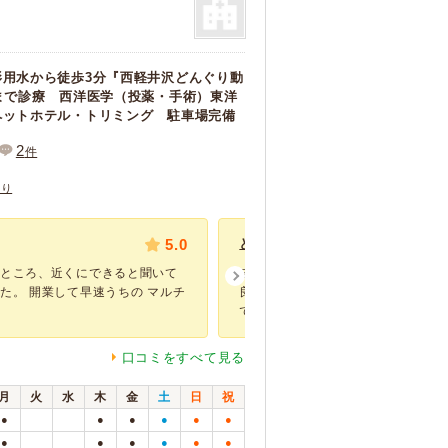
影用水から徒歩3分『西軽井沢どんぐり動
まで診療 西洋医学（投薬・手術）東洋
ペットホテル・トリミング 駐車場完備
2
件
あり
5.0
とても良い先生でした。
たところ、近くにできると聞いて
皮膚疾患が何年も治らず受診しまし
た。 開業して早速うちの マルチ
良猫だったので家族以外、病院でも
で ...
口コミをすべて見る
月
火
水
木
金
土
日
祝
●
●
●
●
●
●
●
●
●
●
●
●