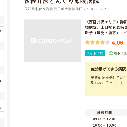
西軽井沢どんぐり動物病院
長野県北佐久郡御代田町大字御代田２５６８−２７
《西軽井沢エリア》御
物病院』土日祝も19時
医学（鍼灸・漢方） 
長野市
松本市
(12)
(7)
4.06
上田市
岡谷市
(4)
(2)
飯田市
諏訪市
ネット予約
駐車場
(3)
(1)
小諸市
駒ヶ根市
(2)
(1)
鍼治療ができる病院
中野市
茅野市
(2)
(2)
佐久市
千曲市
動物病院を探してい
(4)
(2)
楽しみに待っていまし
安曇野市
北佐久郡軽井沢町
(2)
(2)
イヌ
ネコ
ー...
(2)
(2)
諏訪郡下諏訪町
上伊那郡箕輪町
(1)
(1)
(0)
(0)
下伊那郡高森町
北安曇郡白馬村
(2)
(1)
(0)
(0)
上水内郡信濃町
(1)
診察時間
(0)
(0)
歯と口腔系疾患
眼科系疾患
(1)
(1)
09:00 ~ 12:00
(0)
(0)
皮膚系疾患
脳・神経系疾患
(1)
(1)
16:00 ~ 19:00