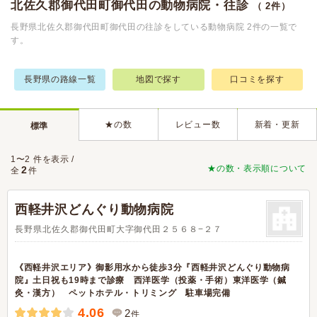
北佐久郡御代田町御代田の動物病院・往診
（ 2件）
長野県北佐久郡御代田町御代田の往診をしている動物病院 2件の一覧で
す。
長野県の路線一覧
地図で探す
口コミを探す
★の数
レビュー数
新着・更新
標準
1〜2 件を表示 /
★の数・表示順について
2
全
件
西軽井沢どんぐり動物病院
長野県北佐久郡御代田町大字御代田２５６８−２７
《西軽井沢エリア》御影用水から徒歩3分『西軽井沢どんぐり動物病
院』土日祝も19時まで診療 西洋医学（投薬・手術）東洋医学（鍼
灸・漢方） ペットホテル・トリミング 駐車場完備
4.06
2
件