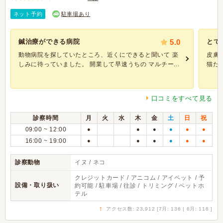
ネット予約
駐車場あり
鍼治療ができる病院
5.0
とて
動物病院を探していたところ、近くにできると聞いて 楽
皮膚
しみに待っていました。 開業して早速うちの マルチー...
猫だ
口コミをすべて見る
診察時間
月
火
水
木
金
土
日
祝
09:00 ~ 12:00
●
●
●
●
●
●
16:00 ~ 19:00
●
●
●
●
●
●
診察動物
イヌ / ネコ
クレジットカード / アニコム / アイペット / 予
設備・取り扱い
約可能 / 駐車場 / 往診 / トリミング / ペットホ
テル
↑
アクセス数: 23,912 [7月: 136 | 6月: 116 ]