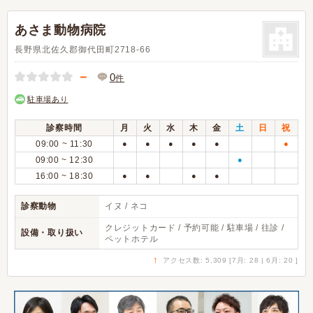
あさま動物病院
長野県北佐久郡御代田町2718-66
－
0
件
駐車場あり
診察時間
月
火
水
木
金
土
日
祝
09:00 ~ 11:30
●
●
●
●
●
●
09:00 ~ 12:30
●
16:00 ~ 18:30
●
●
●
●
診察動物
イヌ / ネコ
クレジットカード / 予約可能 / 駐車場 / 往診 /
設備・取り扱い
ペットホテル
↑
アクセス数: 5,309 [7月: 28 | 6月: 20 ]