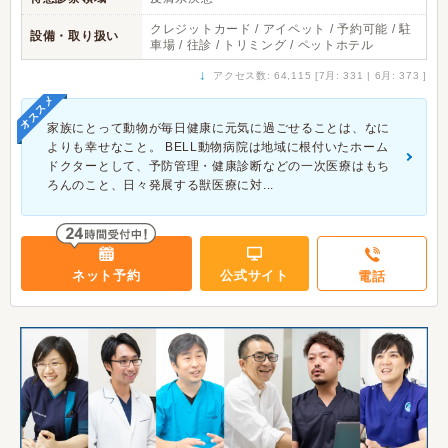
クレジットカード / アイペット / 予約可能 / 駐
設備・取り扱い
車場 / 往診 / トリミング / ペットホテル
↓
アクセス数: 64,115 [7月: 331 | 6月: 373 ]
オススメ
家族にとって動物が毎日健康に元気に過ごせることは、なに
よりも幸せなこと。 BELL動物病院は地域に根付いたホーム
ドクターとして、予防管理・健康診断などの一次医療はもち
ろんのこと、日々発展する獣医療に対...
ネット予約
公式サイト
電話