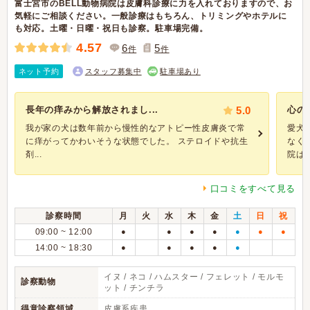
富士宮市のBELL動物病院は皮膚科診療に力を入れておりますので、お
気軽にご相談ください。一般診療はもちろん、トリミングやホテルに
も対応。土曜・日曜・祝日も診察。駐車場完備。
4.57
6
5
件
件
ネット予約
スタッフ募集中
駐車場あり
長年の痒みから解放されまし...
5.0
心の
我が家の犬は数年前から慢性的なアトピー性皮膚炎で常
愛犬
に痒がってかわいそうな状態でした。 ステロイドや抗生
なく
剤...
院は年
口コミをすべて見る
診察時間
月
火
水
木
金
土
日
祝
09:00 ~ 12:00
●
●
●
●
●
●
●
14:00 ~ 18:30
●
●
●
●
●
イヌ / ネコ / ハムスター / フェレット / モルモ
診察動物
ット / チンチラ
得意診察領域
皮膚系疾患