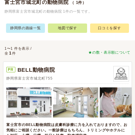
富士宮市城北町の動物病院
（ 1件）
静岡県富士宮市城北町の動物病院 1件の一覧です。
静岡県の路線一覧
地図で探す
口コミを探す
1〜1 件を表示 /
★の数・表示順について
1
全
件
BELL動物病院
PR
静岡県富士宮市城北町755
富士宮市のBELL動物病院は皮膚科診療に力を入れておりますので、お
気軽にご相談ください。一般診療はもちろん、トリミングやホテルに