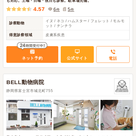
も対応。土曜・日曜・祝日も診察。駐車場完備。
4.57
6
5
件
件
イヌ / ネコ / ハムスター / フェレット / モルモ
診察動物
ット / チンチラ
得意診察領域
皮膚系疾患
ネット予約
公式サイト
電話
BELL動物病院
静岡県富士宮市城北町755