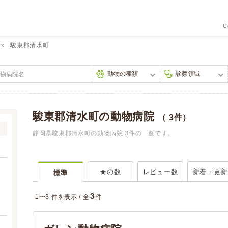
C
駿東郡清水町
駿東郡清水町の動物病院
（ 3件）
静岡県駿東郡清水町の動物病院 3件の一覧です。
★の数
レビュー数
新着・更新
標準
3
1〜3 件を表示 /
全
件