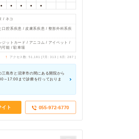
●
●
●
●
●
 / ネコ
と口腔系疾患 / 皮膚系疾患 / 整形外科系疾
レジットカード / アニコム / アイペット /
約可能 / 駐車場
↑
アクセス数: 51,181 [7月: 313 | 6月: 287 ]
の三島市と沼津市の間にある開院から
:30～17:00まで診療を行っておりま
サイト
055-972-6770