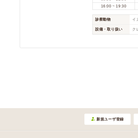
16:00 ~ 19:30
診察動物
イヌ
設備・取り扱い
ク
新規ユーザ登録