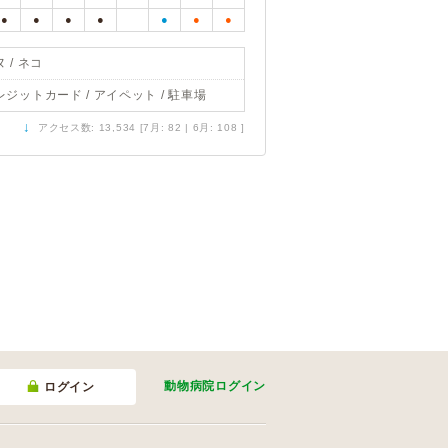
●
●
●
●
●
●
●
 / ネコ
レジットカード / アイペット / 駐車場
↓
アクセス数: 13,534 [7月: 82 | 6月: 108 ]
動物病院
ログイン
ログイン