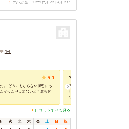
↑
アクセス数: 13,573 [7月: 65 | 6月: 54 ]
4
件
5.0
てんかんの治療を受けました。
た。 どうにもならない状態にも
高齢の小型犬でてんかんの症状が出
げたかった申し訳ないと何度もお
いました。 特にこの病院を勧めら
なく、住ま...
口コミをすべて見る
月
火
水
木
金
土
日
祝
●
●
●
●
●
●
●