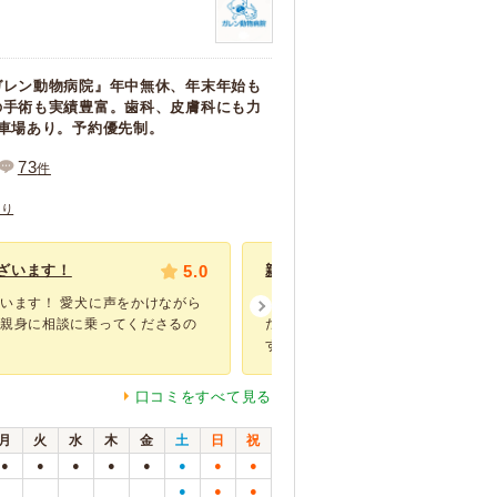
ガレン動物病院』年中無休、年末年始も
の手術も実績豊富。歯科、皮膚科にも力
車場あり。予約優先制。
73
件
あり
ざいます！
5.0
親身になって診察してくれます。
います！ 愛犬に声をかけながら
いつもガレン動物病院さんにお世話
、親身に相談に乗ってくださるの
だ5ヶ月のミニチュアダックスフン
すが、初...
口コミをすべて見る
月
火
水
木
金
土
日
祝
●
●
●
●
●
●
●
●
●
●
●