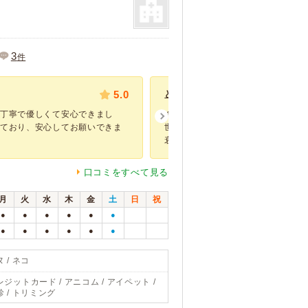
3
件
5.0
とても親身になってくれるいい病院
も丁寧で優しくて安心できまし
１９年飼っていた猫が老衰のために
っており、安心してお願いできま
世話になって以来、ずっとお世話に
衰で亡くな...
口コミをすべて見る
月
火
水
木
金
土
日
祝
●
●
●
●
●
●
●
●
●
●
●
●
 / ネコ
レジットカード / アニコム / アイペット /
診 / トリミング