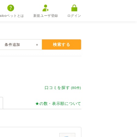
alooペットとは
新規ユーザ登録
ログイン
検索する
条件
追加
口コミを探す
(80件)
★の数・表示順について