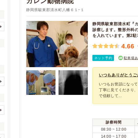
ガレン動物病院
静岡県駿東郡清水町八幡６１−１
静岡県駿東郡清水町『
診察します。整形外科
静岡市すべて
静岡市葵区
(63)
(24)
を入れています。第2駐
静岡市駿河区
静岡市清水区
(20)
(19)
4.66
浜松市すべて
浜松市中央区
(67)
(54)
ネット予約
駐車場
浜松市浜名区
浜松市天竜区
(12)
(1)
沼津市
熱海市
(18)
(3)
いつもありがとうご
三島市
富士宮市
(10)
(13)
いつもお世話になって
伊東市
島田市
(8)
(8)
イヌ
ネコ
(3)
(3)
丁寧に見てくださり
富士市
磐田市
(17)
(9)
で信頼して...
(0)
(0)
焼津市
掛川市
(11)
(10)
(0)
(0)
藤枝市
御殿場市
(16)
(10)
(0)
(0)
歯と口腔系疾患
眼科系疾患
(1)
(1)
袋井市
下田市
(9)
(1)
診察時間
(0)
(0)
皮膚系疾患
脳・神経系疾患
(1)
(1)
裾野市
湖西市
08:30 ~ 12:00
(3)
(5)
(0)
(0)
循環器系疾患
呼吸器系疾患
(1)
(1)
14:00 ~ 17:00
伊豆市
御前崎市