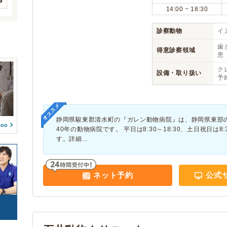
(4)
(3)
(0)
(0)
消化器系疾患
肝・胆・すい臓系疾患
14:00 ~ 18:30
(1)
菊川市
クレジットカード
伊豆の国市
アニコム
(3)
(3)
(2)
(6)
(1)
(0)
(0)
牧之原市
アイペット
賀茂郡東伊豆町
(2)
(3)
(1)
診察動物
イヌ
腎・泌尿器系疾患
内分泌代謝系疾患
(1)
(1)
(0)
賀茂郡南伊豆町
賀茂郡松崎町
(1)
(2)
血液・免疫系疾患
筋肉系疾患
歯
(1)
(1)
得意診察領域
予約可能
駐車場
(1)
(2)
患
田方郡函南町
駿東郡長泉町
(4)
(5)
整形外科系疾患
耳系疾患
(1)
(1)
(0)
(0)
ク
榛原郡吉田町
榛原郡川根本町
(3)
(1)
設備・取り扱い
生殖器系疾患
感染症系疾患
(1)
(1)
予
往診
(1)
(0)
周智郡森町
(1)
寄生虫
腫瘍・がん
(1)
(1)
トリミング
(0)
(1)
中毒
(1)
(0)
オススメ
(0)
けが・その他
(0)
(1)
静岡県駿東郡清水町の『ガレン動物病院』は、静岡県東部
40年の動物病院です。 平日は8:30～18:30、土日祝日は8
す。詳細...
ネット予約
公式