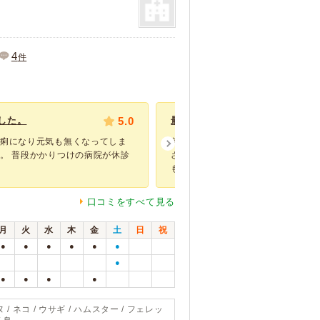
4
件
した。
5.0
最期まで…
下痢になり元気も無くなってしま
何年もこちらの病院にはお世話にな
。 普段かかりつけの病院が休診
さん１人、スタッフさん3～4人の
もの馴染...
口コミをすべて見る
月
火
水
木
金
土
日
祝
●
●
●
●
●
●
●
●
●
●
●
 / ネコ / ウサギ / ハムスター / フェレッ