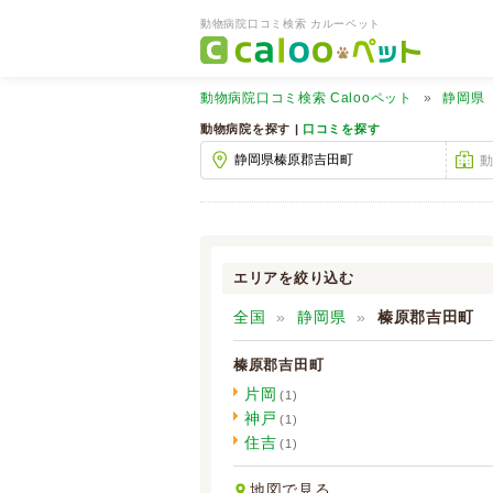
動物病院口コミ検索 カルーペット
動物病院口コミ検索
Calooペット
静岡県
動物病院を探す |
口コミを探す
エリアを絞り込む
全国
静岡県
榛原郡吉田町
榛原郡吉田町
片岡
(1)
神戸
(1)
住吉
(1)
地図で見る