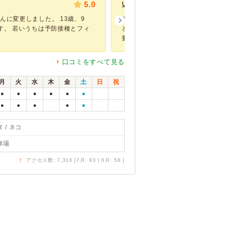
5.0
いつもお世話になっています
んに変更しました。 13歳、9
以前は別の動物病院にお世話になっ
す。 若いうちは予防接種とフィ
ども、2年前ほど愛犬が病気にかか
要となっ...
口コミをすべて見る
月
火
水
木
金
土
日
祝
●
●
●
●
●
●
●
●
●
●
●
 / ネコ
車場
↑
アクセス数: 7,316 [7月: 93 | 6月: 58 ]