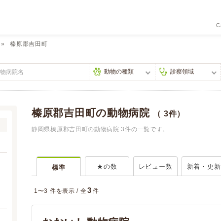
C
榛原郡吉田町
榛原郡吉田町の動物病院
（ 3件）
静岡県榛原郡吉田町の動物病院 3件の一覧です。
★の数
レビュー数
新着・更新
標準
3
1〜3 件を表示 /
全
件