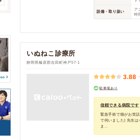
ト 
(4)
(3)
(0)
(0)
(0)
菊川市
伊豆の国市
アニコム
(3)
(0)
(2)
(6)
アニ
設備・取り扱い
(0)
(0)
(0)
時
牧之原市
アイペット
賀茂郡東伊豆町
(2)
(1)
(1)
(0)
(0)
(0)
賀茂郡南伊豆町
賀茂郡松崎町
(1)
(2)
(0)
(0)
予約可能
駐車場
(1)
(3)
田方郡函南町
駿東郡清水町
(4)
(3)
(0)
(0)
時間外診療
(0)
(1)
駿東郡長泉町
榛原郡川根本町
(5)
(1)
(0)
(0)
往診
(1)
(0)
周智郡森町
いぬねこ診療所
(1)
(0)
(0)
トリミング
(0)
(1)
静岡県榛原郡吉田町神戸57-1
(0)
(0)
(0)
(0)
(0)
3.88
駐車場あり
信頼できる病院です
緊急手術で猫がお世話
で伺いました) 先生
ま...