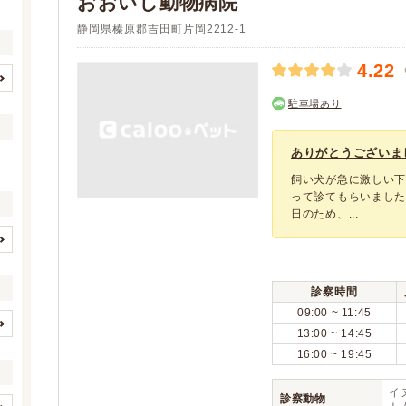
おおいし動物病院
静岡県榛原郡吉田町片岡2212-1
4.22
静岡市すべて
静岡市葵区
(63)
(24)
駐車場あり
静岡市駿河区
静岡市清水区
(20)
(19)
浜松市すべて
浜松市中央区
ありがとうございま
(67)
(54)
浜松市浜名区
浜松市天竜区
(12)
(1)
飼い犬が急に激しい
って診てもらいました
沼津市
熱海市
(18)
(3)
日のため、...
三島市
富士宮市
(10)
(13)
伊東市
島田市
(8)
(8)
イヌ
ネコ
(3)
(3)
富士市
磐田市
(17)
(9)
ウサギ
ハムスター
(1)
(1)
診察時間
焼津市
掛川市
(11)
(10)
フェレット
09:00 ~ 11:45
(1)
(0)
藤枝市
御殿場市
(16)
(10)
13:00 ~ 14:45
(0)
(0)
(0)
(0)
袋井市
下田市
16:00 ~ 19:45
(9)
(1)
(0)
(0)
(0)
(0)
裾野市
湖西市
(3)
(5)
鳥
(0)
(1)
イヌ
診察動物
(0)
(0)
伊豆市
御前崎市