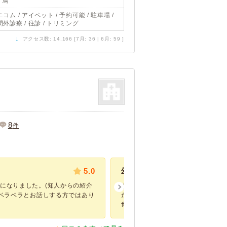
/ 鳥
コム / アイペット / 予約可能 / 駐車場 /
間外診療 / 往診 / トリミング
↓
アクセス数: 14,166 [7月: 36 | 6月: 59 ]
8
件
5.0
外耳炎でお世話になりました。
になりました。(知人からの紹介
うちのワンコがお世話になりました
はベラベラとお話しする方ではあり
たり掻いたりしていて臭いがしたた
世話に...