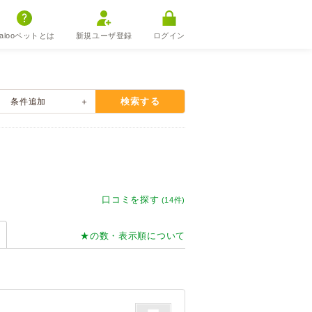
alooペットとは
新規ユーザ登録
ログイン
検索する
条件
追加
口コミを探す
(14件)
★の数・表示順について