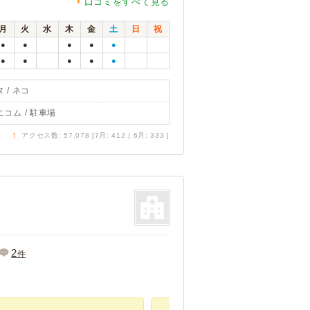
口コミをすべて見る
月
火
水
木
金
土
日
祝
●
●
●
●
●
●
●
●
●
●
 / ネコ
ニコム / 駐車場
↑
アクセス数: 57,078 [7月: 412 | 6月: 333 ]
2
件