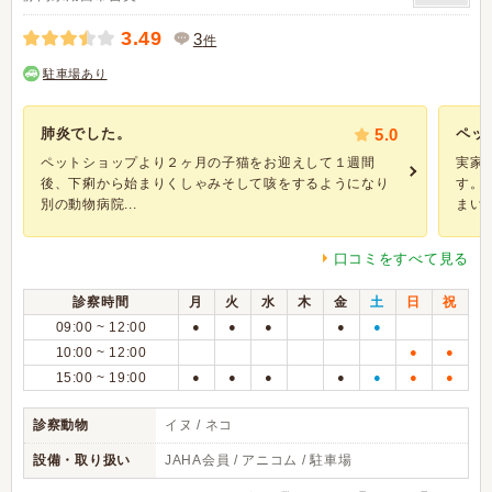
3.49
3
件
駐車場あり
肺炎でした。
5.0
ペッ
ペットショップより２ヶ月の子猫をお迎えして１週間
実家
後、下痢から始まりくしゃみそして咳をするようになり
す。
別の動物病院...
まい、
口コミをすべて見る
診察時間
月
火
水
木
金
土
日
祝
09:00 ~ 12:00
●
●
●
●
●
10:00 ~ 12:00
●
●
15:00 ~ 19:00
●
●
●
●
●
●
●
診察動物
イヌ / ネコ
設備・取り扱い
JAHA会員 / アニコム / 駐車場