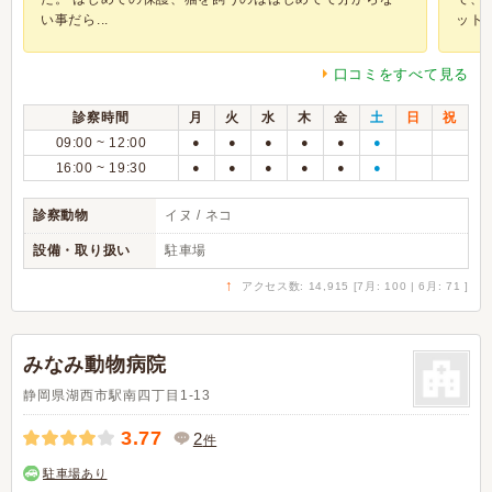
い事だら...
ットで
口コミをすべて見る
診察時間
月
火
水
木
金
土
日
祝
09:00 ~ 12:00
●
●
●
●
●
●
16:00 ~ 19:30
●
●
●
●
●
●
診察動物
イヌ / ネコ
設備・取り扱い
駐車場
↑
アクセス数: 14,915 [7月: 100 | 6月: 71 ]
みなみ動物病院
静岡県湖西市駅南四丁目1-13
3.77
2
件
駐車場あり