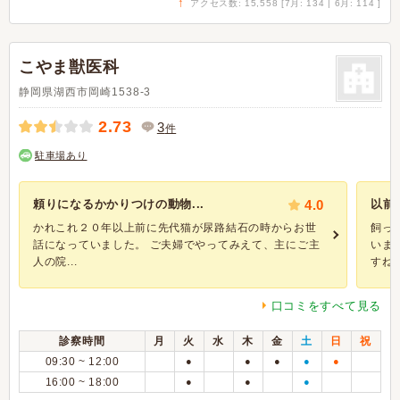
↑
アクセス数: 15,558 [7月: 134 | 6月: 114 ]
こやま獣医科
静岡県湖西市岡崎1538-3
2.73
3
件
駐車場あり
頼りになるかかりつけの動物...
4.0
以前
かれこれ２０年以上前に先代猫が尿路結石の時からお世
飼っ
話になっていました。 ご夫婦でやってみえて、主にご主
いま
人の院...
すね。
口コミをすべて見る
診察時間
月
火
水
木
金
土
日
祝
09:30 ~ 12:00
●
●
●
●
●
16:00 ~ 18:00
●
●
●