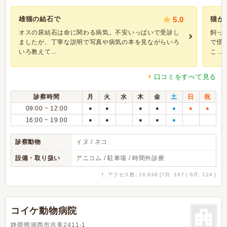
雄猫の結石で
5.0
猫が
オスの尿結石は命に関わる病気。不安いっぱいで受診し
飼っ
ましたが、丁寧な説明で写真や病気の本を見ながらいろ
で慌
いろ教えて...
こ...
口コミをすべて見る
診察時間
月
火
水
木
金
土
日
祝
09:00 ~ 12:00
●
●
●
●
●
●
●
16:00 ~ 19:00
●
●
●
●
●
診察動物
イヌ / ネコ
設備・取り扱い
アニコム / 駐車場 / 時間外診療
↑
アクセス数: 16,838 [7月: 167 | 6月: 124 ]
コイケ動物病院
静岡県湖西市吉美2411-1