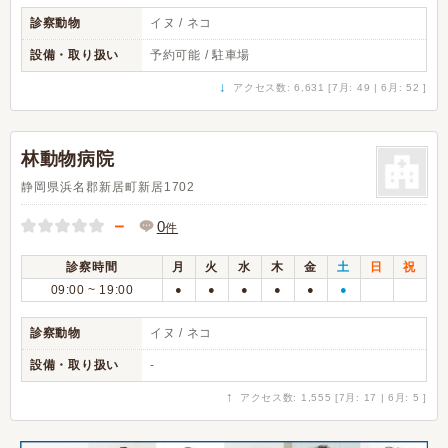
診察動物
イヌ / ネコ
設備・取り扱い
予約可能 / 駐車場
↓
アクセス数: 6,631 [7月: 49 | 6月: 52 ]
林動物病院
静岡県浜名郡新居町新居1702
－
0
件
診察時間
月
火
水
木
金
土
日
祝
09:00 ~ 19:00
●
●
●
●
●
●
診察動物
イヌ / ネコ
設備・取り扱い
-
↑
アクセス数: 1,555 [7月: 17 | 6月: 5 ]