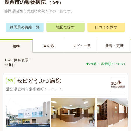
湖西市の動物病院
（ 5件）
静岡県湖西市の動物病院 5件の一覧です。
静岡県の路線一覧
地図で探す
口コミを探す
★の数
レビュー数
新着・更新
標準
1〜5 件を表示 /
★の数・表示順について
5
全
件
セピどうぶつ病院
PR
愛知県豊橋市多米西町１－３－１