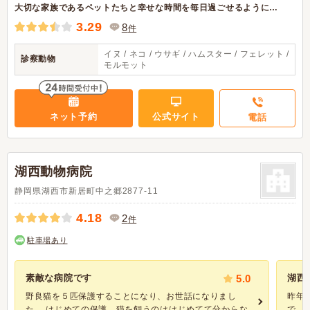
大切な家族であるペットたちと幸せな時間を毎日過ごせるように…
3.29
8
件
イヌ / ネコ / ウサギ / ハムスター / フェレット /
診察動物
モルモット
ネット予約
公式サイト
電話
湖西動物病院
静岡県湖西市新居町中之郷2877-11
4.18
2
件
駐車場あり
素敵な病院です
5.0
湖西
野良猫を５匹保護することになり、お世話になりまし
昨年
た。 はじめての保護、猫を飼うのははじめてて分からな
で、