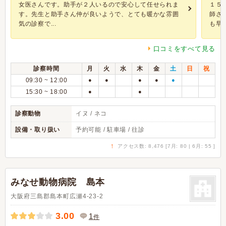
女医さんです。助手が２人いるので安心して任せられま
１５
す。先生と助手さん仲が良いようで、とても暖かな雰囲
師さ
気の診察で...
も早く
口コミをすべて見る
診察時間
月
火
水
木
金
土
日
祝
09:30 ~ 12:00
●
●
●
●
●
15:30 ~ 18:00
●
●
診察動物
イヌ / ネコ
設備・取り扱い
予約可能 / 駐車場 / 往診
↑
アクセス数: 8,476 [7月: 80 | 6月: 55 ]
みなせ動物病院 島本
大阪府三島郡島本町広瀬4-23-2
3.00
1
件