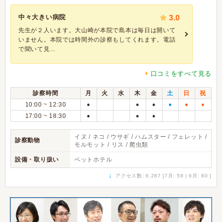
中々大きい病院
3.0
先生が２人います。大山崎が本院で島本は毎日は開いて
いません。本院では時間外の診察もしてくれます。電話
で聞いて見...
口コミをすべて見る
診察時間
月
火
水
木
金
土
日
祝
10:00 ~ 12:30
●
●
●
●
●
●
17:00 ~ 18:30
●
●
●
イヌ / ネコ / ウサギ / ハムスター / フェレット /
診察動物
モルモット / リス / 爬虫類
設備・取り扱い
ペットホテル
↓
アクセス数: 6,287 [7月: 58 | 6月: 80 ]