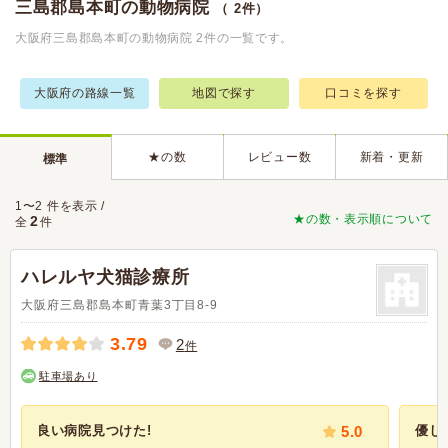
三島郡島本町の動物病院
（ 2件）
大阪府三島郡島本町の動物病院 2件の一覧です。
大阪府の路線一覧
地図で探す
口コミを探す
★の数
レビュー数
新着・更新
標準
1〜2 件を表示 /
★の数・表示順について
2
全
件
ハレルヤ犬猫診療所
大阪府三島郡島本町青葉3丁目8-9
3.79
2
件
駐車場あり
良い病院見つけた!
5.0
優し