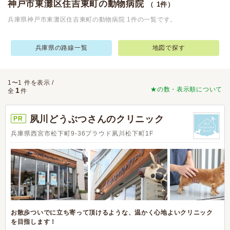
神戸市東灘区住吉東町の動物病院
（ 1件）
兵庫県神戸市東灘区住吉東町の動物病院 1件の一覧です。
兵庫県の路線一覧
地図で探す
1〜1 件を表示 /
★の数・表示順について
1
全
件
夙川どうぶつさんのクリニック
PR
兵庫県西宮市松下町9-36プラウド夙川松下町1F
お散歩ついでに立ち寄って頂けるような、温かく心地よいクリニック
を目指します！