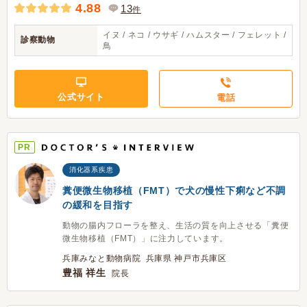
4.88
13
件
イヌ / ネコ / ウサギ / ハムスター / フェレット /
診察動物
鳥
公式サイト
電話
PR
消化器系疾患
糞便微生物移植（FMT）で犬の慢性下痢など不調
の緩和を目指す
動物の腸内フローラを整え、生活の質を向上させる「糞便
微生物移植（FMT）」に注力しています。
兵庫みなと動物病院 兵庫県 神戸市兵庫区
豊福 祥生
院長