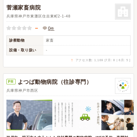
菅瀬家畜病院
兵庫県神戸市東灘区住吉東町2-1-48
－
0
件
診察動物
家畜
設備・取り扱い
-
↑
アクセス数: 1,169 [7月: 8 | 6月: 5 ]
よつば動物病院（往診専門）
PR
兵庫県神戸市西区