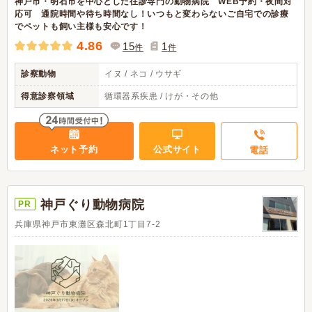
神戸市・明石市を中心とした往診専門の動物病院 WEB予約・夜間対
応可 通院時間や待ち時間なし！いつもと変わらないご自宅での診療
でペットも飼い主様も安心です！
4.86
15
1
件
件
診察動物
イヌ / ネコ / ウサギ
得意診察領域
循環器系疾患 / けが・その他
ネット予約
公式サイト
電話
神戸ぐり動物病院
PR
兵庫県神戸市東灘区森北町1丁目7-2