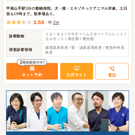
甲南山手駅3分の動物病院。犬・猫・エキゾチックアニマル対象。土日
祝も19時まで。駐車場あり。
3.56
2
件
イヌ / ネコ / ウサギ / ハムスター / フェレット /
診察動物
モルモット / 両生類 / 爬虫類
循環器系疾患 / 腎・泌尿器系疾患 / 整形外科系
得意診察領域
疾患
ネット予約
公式サイト
電話