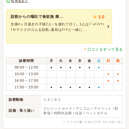
駐車場あり
誤飲からの嘔吐で食欲無 痩...
3.0
生後4ヶ月過ぎの子猫2人♂を連れて行く｡ 1人はｼﾞｮｲﾝﾄﾏｯ
ﾄやマスクのゴムを誤飲｡最初はｳﾝﾁと一緒に...
口コミをすべて見る
診察時間
月
火
水
木
金
土
日
祝
09:00 ~ 12:00
●
●
●
●
●
●
10:00 ~ 13:00
●
●
14:00 ~ 17:00
●
●
17:00 ~ 20:00
●
●
●
●
●
●
診察動物
イヌ / ネコ
クレジットカード / アニコム / アイペット / 駐
設備・取り扱い
車場 / 時間外診療 / 往診 / ペットホテル
↑
アクセス数: 8,621 [7月: 50 | 6月: 46 ]