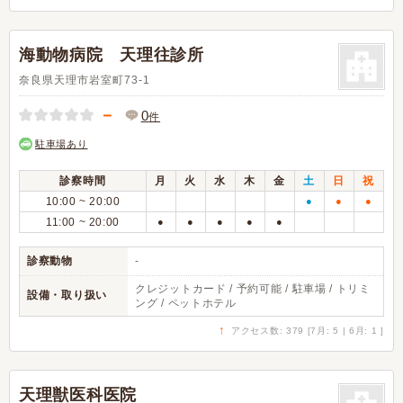
海動物病院 天理往診所
奈良県天理市岩室町73-1
－
0
件
駐車場あり
診察時間
月
火
水
木
金
土
日
祝
10:00 ~ 20:00
●
●
●
11:00 ~ 20:00
●
●
●
●
●
診察動物
-
クレジットカード / 予約可能 / 駐車場 / トリミ
設備・取り扱い
ング / ペットホテル
↑
アクセス数: 379 [7月: 5 | 6月: 1 ]
天理獣医科医院