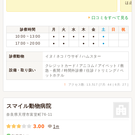
は止め.
口コミをすべて見る
診察時間
月
火
水
木
金
土
日
祝
10:00 ~ 13:00
●
●
●
●
●
●
17:00 ~ 20:00
●
●
●
●
●
診察動物
イヌ / ネコ / ウサギ / ハムスター
クレジットカード / アニコム / アイペット / 救
設備・取り扱い
急・夜間 / 時間外診療 / 往診 / トリミング / ペ
ットホテル
↑
アクセス数: 13,517 [7月: 44 | 6月: 27 ]
スマイル動物病院
奈良県天理市富堂町76-11
3.00
1
件