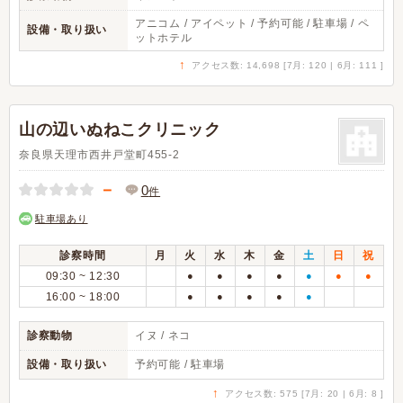
アニコム / アイペット / 予約可能 / 駐車場 / ペ
設備・取り扱い
ットホテル
↑
アクセス数: 14,698 [7月: 120 | 6月: 111 ]
山の辺いぬねこクリニック
奈良県天理市西井戸堂町455-2
－
0
件
駐車場あり
診察時間
月
火
水
木
金
土
日
祝
09:30 ~ 12:30
●
●
●
●
●
●
●
16:00 ~ 18:00
●
●
●
●
●
診察動物
イヌ / ネコ
設備・取り扱い
予約可能 / 駐車場
↑
アクセス数: 575 [7月: 20 | 6月: 8 ]