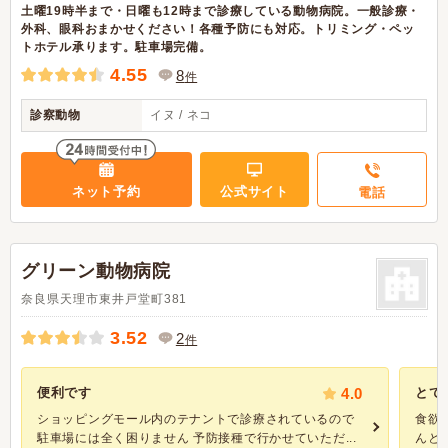
土曜19時半まで・日曜も12時まで診療している動物病院。一般診療・
外科、眼科おまかせください！各種予防にも対応。トリミング・ペッ
トホテル承ります。駐車場完備。
4.55
8
件
診察動物
イヌ / ネコ
ネット予約
公式サイト
電話
グリーン動物病院
奈良県天理市東井戸堂町381
3.52
2
件
便利です
4.0
とて
ショッピングモール内のテナントで診療されているので
食欲
駐車場には全く困りません 予防接種で行かせていただ...
んと