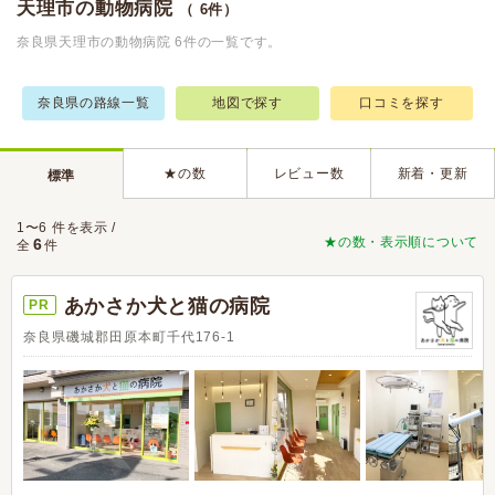
天理市の動物病院
（ 6件）
奈良県天理市の動物病院 6件の一覧です。
奈良県の路線一覧
地図で探す
口コミを探す
★の数
レビュー数
新着・更新
標準
1〜6 件を表示 /
★の数・表示順について
6
全
件
あかさか犬と猫の病院
PR
奈良県磯城郡田原本町千代176-1