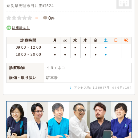
奈良県天理市田井庄町524
－
0
件
駐車場あり
診察時間
月
火
水
木
金
土
日
祝
09:00 ~ 12:00
●
●
●
●
●
●
18:00 ~ 20:00
●
●
●
●
●
●
診察動物
イヌ / ネコ
設備・取り扱い
駐車場
↓
アクセス数: 1,666 [7月: 4 | 6月: 10 ]