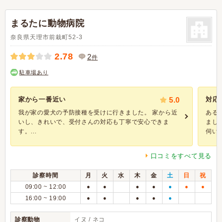
まるたに動物病院
奈良県天理市前栽町52-3
2.78
2
件
駐車場あり
家から一番近い
5.0
対応
我が家の愛犬の予防接種を受けに行きました。 家から近
ある
いし、きれいで、受付さんの対応も丁寧で安心できま
まし
す。...
伺いし
口コミをすべて見る
診察時間
月
火
水
木
金
土
日
祝
09:00 ~ 12:00
●
●
●
●
●
●
●
16:00 ~ 19:00
●
●
●
●
●
診察動物
イヌ / ネコ