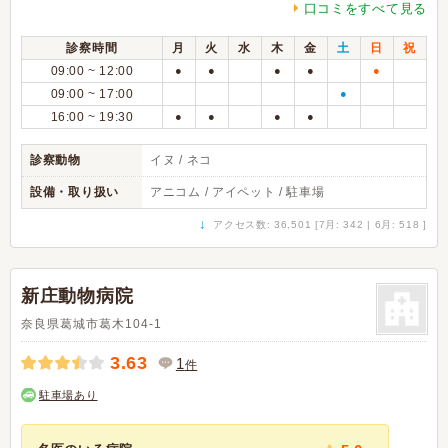
口コミをすべて見る
診察時間
月
火
水
木
金
土
日
祝
09:00 ~ 12:00
●
●
●
●
●
09:00 ~ 17:00
●
16:00 ~ 19:30
●
●
●
●
診察動物
イヌ / ネコ
設備・取り扱い
アニコム / アイペット / 駐車場
↓
アクセス数: 36,501 [7月: 342 | 6月: 518 ]
新庄動物病院
奈良県葛城市葛木104-1
3.63
1
件
駐車場あり