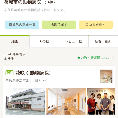
葛城市の動物病院
（ 4件）
奈良県葛城市の動物病院 4件の一覧です。
奈良県の路線一覧
地図で探す
口コミを探す
★の数
レビュー数
新着・更新
標準
1〜4 件を表示 /
★の数・表示順について
4
全
件
花咲く動物病院
PR
奈良県香芝市畑3丁目967-1