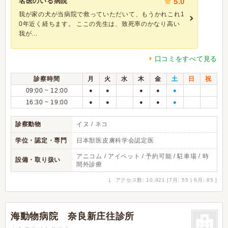
名医のいる病院
5.0
我が家の犬が当病院で救っていただいて、もうかれこれ1
0年近く経ちます。 ここの先生は、致死率のかなり高い
我が...
口コミをすべて見る
診察時間
月
火
水
木
金
土
日
祝
09:00 ~ 12:00
●
●
●
●
●
16:30 ~ 19:00
●
●
●
●
●
診察動物
イヌ / ネコ
学位・認定・専門
日本獣医皮膚科学会認定医
アニコム / アイペット / 予約可能 / 駐車場 / 時
設備・取り扱い
間外診療
↓
アクセス数: 10,921 [7月: 55 | 6月: 85 ]
海動物病院 奈良新庄往診所