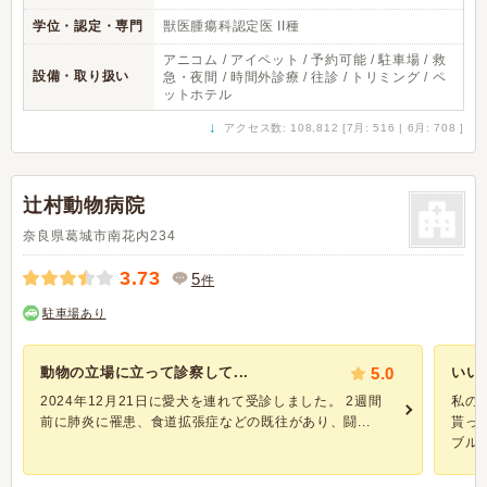
学位・認定・専門
獣医腫瘍科認定医 II種
アニコム / アイペット / 予約可能 / 駐車場 / 救
設備・取り扱い
急・夜間 / 時間外診療 / 往診 / トリミング / ペ
ットホテル
↓
アクセス数: 108,812 [7月: 516 | 6月: 708 ]
辻村動物病院
奈良県葛城市南花内234
3.73
5
件
駐車場あり
動物の立場に立って診察して...
5.0
いい
2024年12月21日に愛犬を連れて受診しました。 2週間
私の
前に肺炎に罹患、食道拡張症などの既往があり、闘...
貰っ
ブルで.