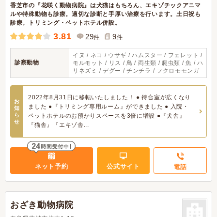
香芝市の『花咲く動物病院』は犬猫はもちろん、エキゾチックアニマ
ルや特殊動物も診療。適切な診断と手厚い治療を行います。土日祝も
診療。トリミング・ペットホテル併設。
3.81
29
9
件
件
イヌ / ネコ / ウサギ / ハムスター / フェレット /
診察動物
モルモット / リス / 鳥 / 両生類 / 爬虫類 / 魚 / ハ
リネズミ / デグー / チンチラ / フクロモモンガ
2022年8月31日に移転いたしました！ ● 待合室が広くなり
お
ました ●『トリミング専用ルーム』ができました ● 入院・
知
ら
ペットホテルのお預かりスペースを3倍に増設 ●『犬舎』
せ
『猫舎』『エキゾ舎...
ネット予約
公式サイト
電話
おざき動物病院