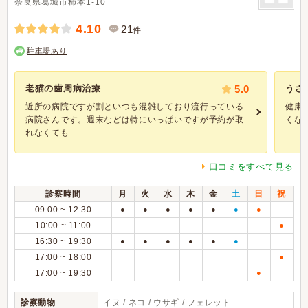
奈良県葛城市柿本1-10
4.10
21
件
駐車場あり
老猫の歯周病治療
5.0
うさ
近所の病院ですが割といつも混雑しており流行っている
健康
病院さんです。週末などは特にいっぱいですが予約が取
くな
れなくても...
...
口コミをすべて見る
診察時間
月
火
水
木
金
土
日
祝
09:00 ~ 12:30
●
●
●
●
●
●
●
10:00 ~ 11:00
●
16:30 ~ 19:30
●
●
●
●
●
●
17:00 ~ 18:00
●
17:00 ~ 19:30
●
診察動物
イヌ / ネコ / ウサギ / フェレット