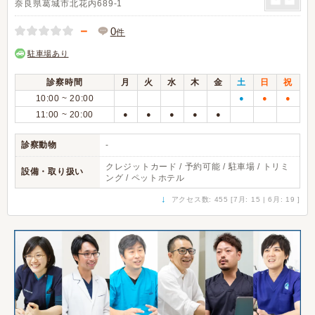
奈良県葛城市北花内689-1
－
0
件
駐車場あり
診察時間
月
火
水
木
金
土
日
祝
10:00 ~ 20:00
●
●
●
11:00 ~ 20:00
●
●
●
●
●
診察動物
-
クレジットカード / 予約可能 / 駐車場 / トリミ
設備・取り扱い
ング / ペットホテル
↓
アクセス数: 455 [7月: 15 | 6月: 19 ]