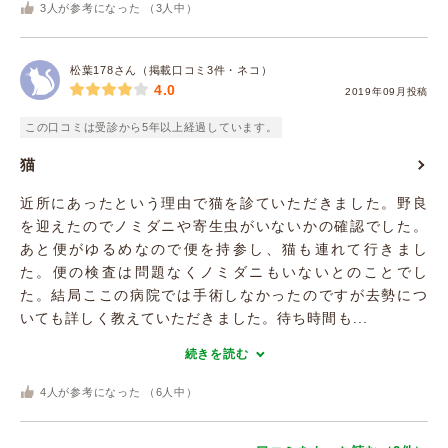
3
人が参考になった （
3
人中）
松葉178さん（掲載口コミ3件・ネコ）
4.0
2019年09月投稿
この口コミは受診から5年以上経過しています。
猫
近所にあったという理由で猫を診ていただきました。野良
を迎えたのでノミダニや寄生虫がいないかの確認でした。
あと便がゆるめなので便を持参し、猫も連れて行きまし
た。便の検査は問題なくノミダニもいないとのことでし
た。結局ここの病院では手術しなかったのですが去勢につ
いても詳しく教えていただきました。待ち時間も...
続きを読む
4
人が参考になった （
6
人中）