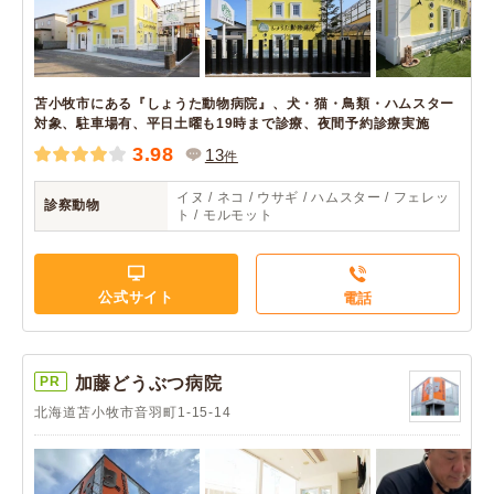
苫小牧市にある『しょうた動物病院』、犬・猫・鳥類・ハムスター
対象、駐車場有、平日土曜も19時まで診療、夜間予約診療実施
3.98
13
件
イヌ / ネコ / ウサギ / ハムスター / フェレッ
診察動物
ト / モルモット
公式サイト
電話
PR
加藤どうぶつ病院
北海道苫小牧市音羽町1-15-14