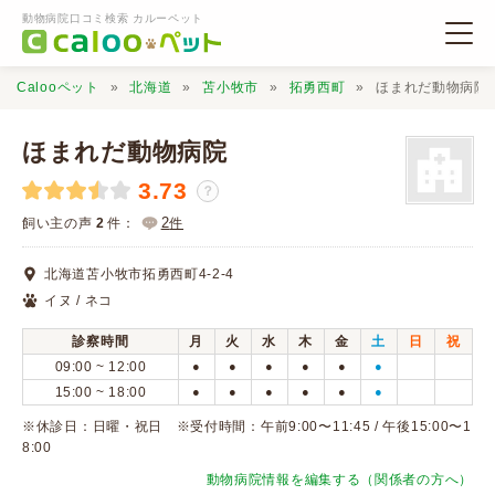
動物病院口コミ検索 カルーペット
Calooペット
北海道
苫小牧市
拓勇西町
ほまれだ動物病院
ほまれだ動物病院
3.73
？
動物病院検索
2
飼い主の声
2
件：
件
北海道苫小牧市拓勇西町4-2-4
口コミ検索
イヌ / ネコ
診察時間
月
火
水
木
金
土
日
祝
Calooペットとは？
09:00 ~ 12:00
●
●
●
●
●
●
15:00 ~ 18:00
●
●
●
●
●
●
口コミ投稿
※休診日：日曜・祝日 ※受付時間：午前9:00〜11:45 / 午後15:00〜1
8:00
動物病院情報を編集する（関係者の方へ）