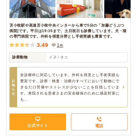
苫小牧駅や高速苫小牧中央インターから車で5分の「加藤どうぶつ
病院]です。平日は19:30まで、土日祝日も診療しています。犬・猫
の専門病院です。外科を得意分野とし手術実績も豊富です。
3.49
1
件
診察動物
イヌ / ネコ
全診療科に対応しています。外科を得意とし手術実績も
お
豊富です。診察・検査・治療のすべてにおいて動物にで
知
きるだけ苦痛やストレスが少ないことを目指していま
ら
す。来院される患者さまの安全確保のために感染対策に
せ
も...
公式サイト
電話