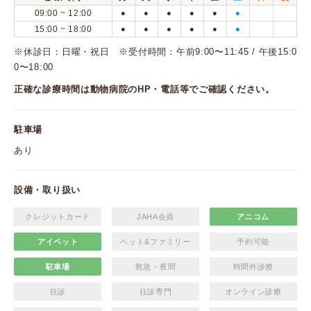
09:00 ~ 12:00
●
●
●
●
●
●
15:00 ~ 18:00
●
●
●
●
●
●
※休診日：日曜・祝日 ※受付時間：午前9:00〜11:45 / 午後15:0
0〜18:00
正確な診療時間は動物病院のHP・電話等でご確認ください。
駐車場
あり
設備・取り扱い
クレジットカード
JAHA会員
アニコム
アイペット
ペット&ファミリー
予約可能
駐車場
救急・夜間
時間外診療
往診
往診専門
オンライン診療