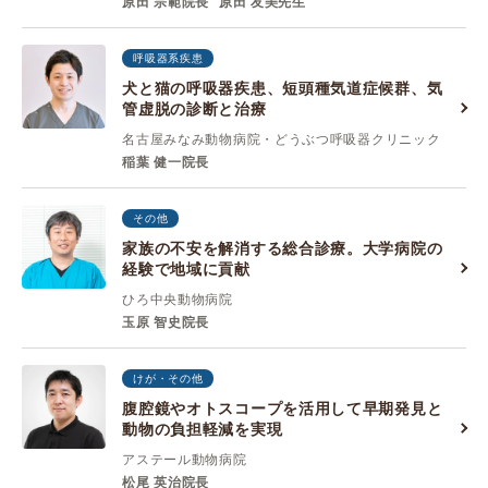
原田 宗範院長
原田 友美先生
呼吸器系疾患
犬と猫の呼吸器疾患、短頭種気道症候群、気
管虚脱の診断と治療
名古屋みなみ動物病院・どうぶつ呼吸器クリニック
稲葉 健一院長
その他
家族の不安を解消する総合診療。大学病院の
経験で地域に貢献
ひろ中央動物病院
玉原 智史院長
けが・その他
腹腔鏡やオトスコープを活用して早期発見と
動物の負担軽減を実現
アステール動物病院
松尾 英治院長