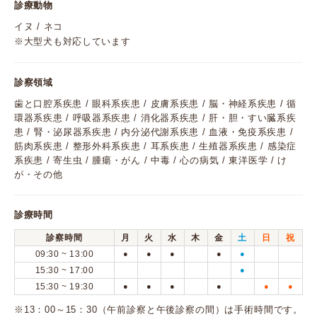
診療動物
イヌ / ネコ
※大型犬も対応しています
診察領域
歯と口腔系疾患 / 眼科系疾患 / 皮膚系疾患 / 脳・神経系疾患 / 循
環器系疾患 / 呼吸器系疾患 / 消化器系疾患 / 肝・胆・すい臓系疾
患 / 腎・泌尿器系疾患 / 内分泌代謝系疾患 / 血液・免疫系疾患 /
筋肉系疾患 / 整形外科系疾患 / 耳系疾患 / 生殖器系疾患 / 感染症
系疾患 / 寄生虫 / 腫瘍・がん / 中毒 / 心の病気 / 東洋医学 / け
が・その他
診療時間
診察時間
月
火
水
木
金
土
日
祝
09:30 ~ 13:00
●
●
●
●
●
15:30 ~ 17:00
●
15:30 ~ 19:30
●
●
●
●
●
●
※13：00～15：30（午前診察と午後診察の間）は手術時間です。