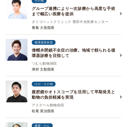
その他
グループ連携により一次診療から高度な手術
まで幅広い医療を提供
ダイゴペットクリニック 豊田中央医療センター
青島 大吾院長
循環器系疾患
僧帽弁閉鎖不全症の治療。地域で頼られる循
環器診療を目指して
つむら動物病院
津村 ⽂彰院長
けが・その他
腹腔鏡やオトスコープを活用して早期発見と
動物の負担軽減を実現
アステール動物病院
松尾 英治院長
腫瘍・がん