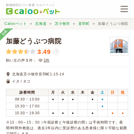
動物病院口コミ検索 カルーペット
Calooペット
北海道
苫小牧市
音羽町
加藤どうぶつ病院
公式
加藤どうぶつ病院
3.49
？
動物病院検索
1
飼い主の声
1
件：
件
北海道苫小牧市音羽町1-15-14
口コミ検索
イヌ / ネコ
診察時間
月
火
水
木
金
土
日
祝
Calooペットとは？
09:30 ~ 13:00
●
●
●
●
●
15:30 ~ 17:00
●
15:30 ~ 19:30
●
●
●
●
●
●
口コミ投稿
※13：00～15：30（午前診察と午後診察の間）は手術時間です。夜
間/時間外救急は、過去1年以内に受診歴のある患者様に限り可能な範囲
で対応します。