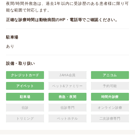
夜間/時間外救急は、過去1年以内に受診歴のある患者様に限り可
能な範囲で対応します。
正確な診療時間は動物病院のHP・電話等でご確認ください。
駐車場
あり
設備・取り扱い
クレジットカード
JAHA会員
アニコム
アイペット
ペット&ファミリー
予約可能
駐車場
救急・夜間
時間外診療
往診
往診専門
オンライン診療
トリミング
ペットホテル
二次診療専門