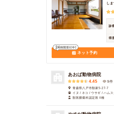
しま
診
得
ネット予約
あおば動物病院
4.45
9件
青森県八戸市類家5-27-7
イヌ / ネコ / ウサギ / ハム
獣医腫瘍科認定医 II種