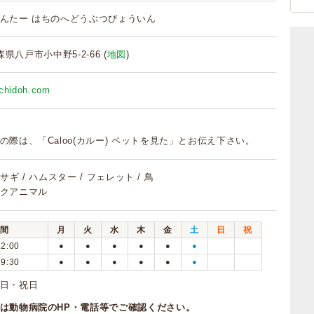
んたー はちのへどうぶつびょういん
青森県八戸市小中野5-2-66 (
地図
)
achidoh.com
の際は、「Caloo(カルー) ペットを見た」とお伝え下さい。
ウサギ / ハムスター / フェレット / 鳥
クアニマル
間
月
火
水
木
金
土
日
祝
12:00
●
●
●
●
●
●
19:30
●
●
●
●
●
●
曜日・祝日
は動物病院のHP・電話等でご確認ください。