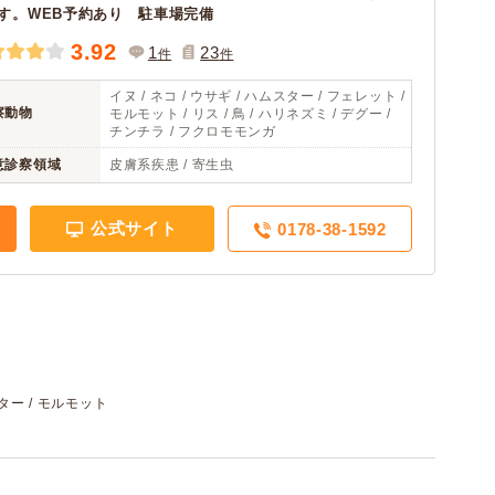
す。WEB予約あり 駐車場完備
3.92
1
23
件
件
イヌ / ネコ / ウサギ / ハムスター / フェレット /
察動物
モルモット / リス / 鳥 / ハリネズミ / デグー /
チンチラ / フクロモモンガ
意診察領域
皮膚系疾患 / 寄生虫
公式サイト
0178-38-1592
スター / モルモット