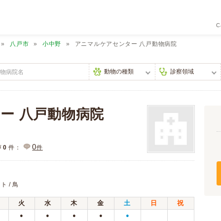
C
八戸市
小中野
アニマルケアセンター 八戸動物病院
ー 八戸動物病院
0
声
0
件：
件
ト / 鳥
火
水
木
金
土
日
祝
●
●
●
●
●