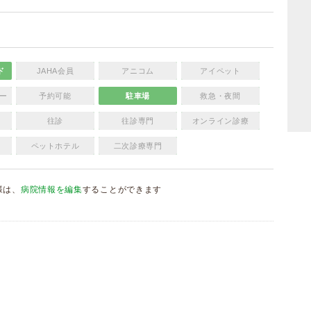
ド
JAHA会員
アニコム
アイペット
ー
予約可能
駐車場
救急・夜間
往診
往診専門
オンライン診療
ペットホテル
二次診療専門
様は、
病院情報を編集
することができます
）