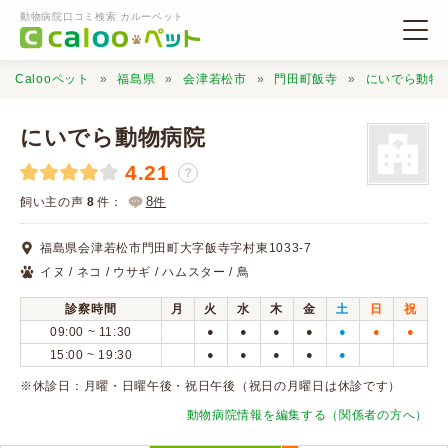
動物病院口コミ検索 カルーペット
Calooペット
福島県
会津若松市
門田町飯寺
にいでら動物
にいでら動物病院
4.21
？
動物病院検索
8
飼い主の声
8
件：
件
福島県会津若松市門田町大字飯寺字村東1033-7
口コミ検索
イヌ / ネコ / ウサギ / ハムスター / 鳥
診察時間
月
火
水
木
金
土
日
祝
Calooペットとは？
09:00 ~ 11:30
●
●
●
●
●
●
●
15:00 ~ 19:30
●
●
●
●
●
口コミ投稿
※休診日：月曜・日曜午後・祝日午後（祝日の月曜日は休診です）
動物病院情報を編集する（関係者の方へ）