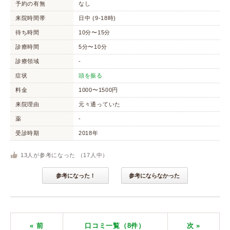
予約の有無
なし
来院時間帯
日中 (9-18時)
待ち時間
10分〜15分
診療時間
5分〜10分
診療領域
-
症状
頭を振る
料金
1000〜1500円
来院理由
元々通っていた
薬
-
受診時期
2018年
13
人が参考になった （
17
人中）
参考になった！
参考にならなかった
« 前
口コミ一覧（8件）
次
»