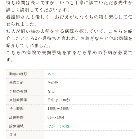
待ち時間は長いですが、いつも丁寧に診ていただき先生が
詳しく説明してくださいます。
看護師さんも優しく、おびえがちなうちの猫も安心して任
せられました。
知人が飼い猫の去勢をする病院を探していて、こちらを紹
介したところ2か月待ちと言われ、お急ぎならと他の病院を
紹介してくれました。
こちらの病院で去勢手術をするなら早めの予約が必要で
す。
動物の種類
ネコ
来院目的
その他
予約の有無
なし
来院時間帯
日中 (9-18時)
待ち時間
1時間〜2時間
診療時間
5分〜10分
診療領域
けが・その他
症状
-