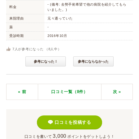
- (備考: 去勢手術希望で他の病院を紹介してもら
料金
いました。)
来院理由
元々通っていた
薬
-
受診時期
2016年10月
7
人が参考になった （
8
人中）
参考になった！
参考にならなかった
« 前
口コミ一覧（8件）
次
»
口コミを投稿する
3,000
口コミを書いて
ポイント
をゲットしよう！