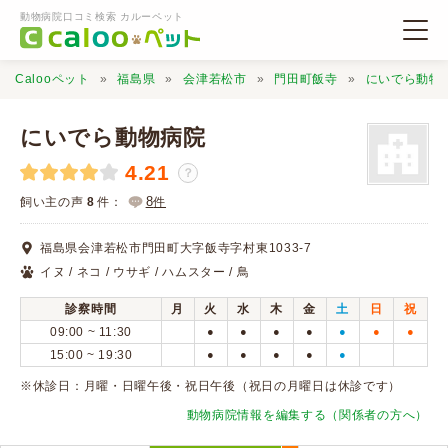
動物病院口コミ検索 カルーペット
Calooペット
福島県
会津若松市
門田町飯寺
にいでら動物
にいでら動物病院
4.21
？
動物病院検索
8
飼い主の声
8
件：
件
福島県会津若松市門田町大字飯寺字村東1033-7
口コミ検索
イヌ / ネコ / ウサギ / ハムスター / 鳥
診察時間
月
火
水
木
金
土
日
祝
Calooペットとは？
09:00 ~ 11:30
●
●
●
●
●
●
●
15:00 ~ 19:30
●
●
●
●
●
口コミ投稿
※休診日：月曜・日曜午後・祝日午後（祝日の月曜日は休診です）
動物病院情報を編集する（関係者の方へ）