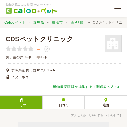
動物病院口コミ検索 カルーペット
Calooペット
群馬県
前橋市
西片貝町
CDSペットクリニッ
CDSペットクリニック
－
？
動物病院検索
0
飼い主の声
0
件：
件
群馬県前橋市西片貝町2-96
口コミ検索
イヌ / ネコ
動物病院情報を編集する（関係者の方へ）
Calooペットとは？
トップ
口コミ
地図
口コミ投稿
↓
アクセス数: 1,384 [7月: - | 6月: 7 ]