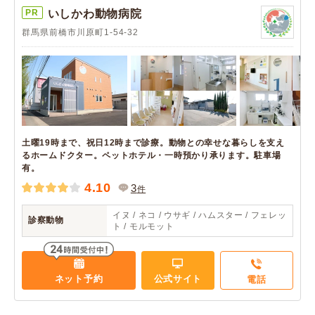
PR
いしかわ動物病院
群馬県前橋市川原町1-54-32
土曜19時まで、祝日12時まで診療。動物との幸せな暮らしを支え
るホームドクター。ペットホテル・一時預かり承ります。駐車場
有。
4.10
3
件
イヌ / ネコ / ウサギ / ハムスター / フェレッ
診察動物
ト / モルモット
ネット予約
公式サイト
電話