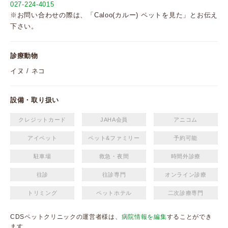
027-224-4015
※お問い合わせの際は、「Caloo(カルー) ペットを見た」とお伝え
下さい。
診療動物
イヌ / ネコ
設備・取り扱い
クレジットカード
JAHA会員
アニコム
アイペット
ペット&ファミリー
予約可能
駐車場
救急・夜間
時間外診療
往診
往診専門
オンライン診療
トリミング
ペットホテル
二次診療専門
CDSペットクリニックの運営者様は、
病院情報を編集
することができ
ます