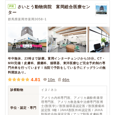
PR
さいとう動物病院 富岡総合医療セン
ター
群馬県富岡市富岡3058−1
年中無休、23時まで診療。富岡インターチェンジから10分。CT・
MRI完備！皮膚科、腫瘍科、循環器、東洋医療など完全予約制の専
門外来を行っています！当院で予防をしている子にドッグランの無
料開放あり。
4.81
10
46
件
件
診察動物
イヌ / ネコ
アメリカ内科専門医、アメリカ麻酔疼痛管
理専門医、アメリカ救急集中治療専門医博
士(獣医学) / 獣医循環器認定医 / 獣医腫瘍科
学位・認定・専門
認定医 II種 / JAHA獣医外科認定医 / JAHA
獣医総合臨床認定医 / アジア獣医皮膚科専