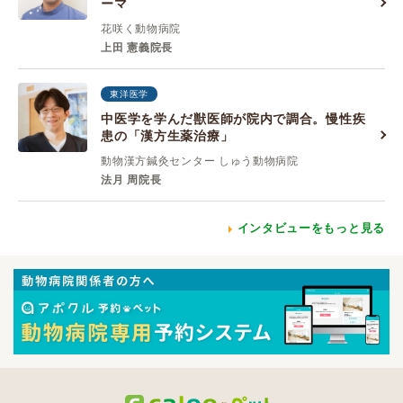
ーマ
花咲く動物病院
上田 憲義院長
東洋医学
中医学を学んだ獣医師が院内で調合。慢性疾
患の「漢方生薬治療」
動物漢方鍼灸センター しゅう動物病院
法月 周院長
インタビューをもっと見る