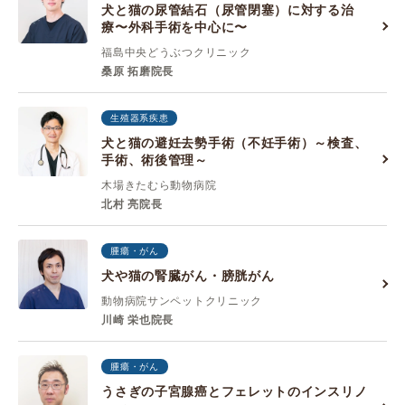
犬と猫の尿管結石（尿管閉塞）に対する治
療〜外科手術を中心に〜
福島中央どうぶつクリニック
桑原 拓磨院長
生殖器系疾患
犬と猫の避妊去勢手術（不妊手術）～検査、
手術、術後管理～
木場きたむら動物病院
北村 亮院長
腫瘍・がん
犬や猫の腎臓がん・膀胱がん
動物病院サンペットクリニック
川崎 栄也院長
腫瘍・がん
うさぎの子宮腺癌とフェレットのインスリノ