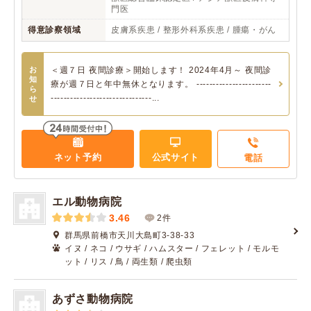
門医
得意診察領域
皮膚系疾患 / 整形外科系疾患 / 腫瘍・がん
お
＜週７日 夜間診療＞開始します！ 2024年4月～ 夜間診
知
療が週７日と年中無休となります。 -----------------------
ら
-------------------------------...
せ
ネット予約
公式サイト
電話
エル動物病院
3.46
2件
群馬県前橋市天川大島町3-38-33
イヌ / ネコ / ウサギ / ハムスター / フェレット / モルモ
ット / リス / 鳥 / 両生類 / 爬虫類
あずさ動物病院