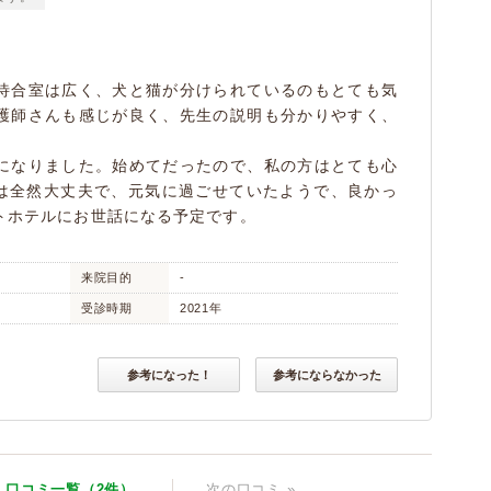
待合室は広く、犬と猫が分けられているのもとても気
護師さんも感じが良く、先生の説明も分かりやすく、
になりました。始めてだったので、私の方はとても心
)は全然大丈夫で、元気に過ごせていたようで、良かっ
トホテルにお世話になる予定です。
来院目的
-
受診時期
2021年
参考になった！
参考にならなかった
口コミ一覧（2件）
次
の口コミ
»