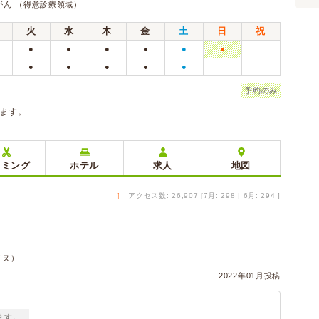
がん
（得意診療領域）
火
水
木
金
土
日
祝
●
●
●
●
●
●
●
●
●
●
●
予約のみ
ります。
リミング
ホテル
求人
地図
↑
アクセス数: 26,907 [7月: 298 | 6月: 294 ]
イヌ）
2022年01月投稿
ます。