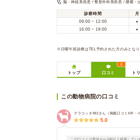
脳・神経系疾患 / 整形外科系疾患 / 腫瘍・
診察時間
月
09:00 ~ 12:00
●
16:00 ~ 19:00
●
※日曜午前診療はTEL予約された方のみとな
2
トップ
口コミ
ト
この動物病院の口コミ
テラコッタ482さん（掲載口コミ4件・
5.0
この口コミは受診から5年以上経過してい