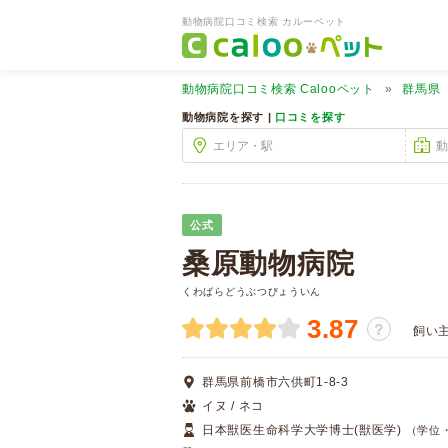
動物病院口コミ検索 カルーペット
動物病院口コミ検索
Calooペット
群馬県
動物病院を探す |
口コミを探す
公式
桑原動物病院
くわばらどうぶつびょういん
3.87
？
飼い
群馬県前橋市六供町1-8-3
イヌ / ネコ
日本獣医生命科学大学博士(獣医学)
（学位