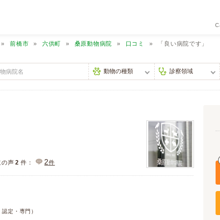
C
前橋市
六供町
桑原動物病院
口コミ
「良い病院です」
2
主の声
2
件：
件
・認定・専門）