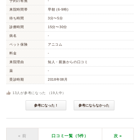
予約の有無
-
来院時間帯
早朝 (6-9時)
待ち時間
3分〜5分
診療時間
15分〜30分
病名
-
ペット保険
アニコム
料金
-
来院理由
知人・親族からの口コミ
薬
-
受診時期
2018年08月
13
人が参考になった （
19
人中）
参考になった！
参考にならなかった
« 前
口コミ一覧（5件）
次
»