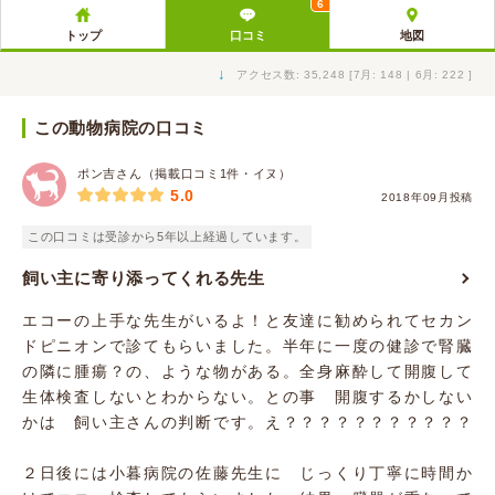
6
トップ
口コミ
地図
↓
アクセス数: 35,248 [7月: 148 | 6月: 222 ]
この動物病院の口コミ
ポン吉さん（掲載口コミ1件・イヌ）
5.0
2018年09月投稿
この口コミは受診から5年以上経過しています。
飼い主に寄り添ってくれる先生
エコーの上手な先生がいるよ！と友達に勧められてセカン
ドピニオンで診てもらいました。半年に一度の健診で腎臓
の隣に腫瘍？の、ような物がある。全身麻酔して開腹して
生体検査しないとわからない。との事 開腹するかしない
かは 飼い主さんの判断です。え？？？？？？？？？？？
２日後には小暮病院の佐藤先生に じっくり丁寧に時間か