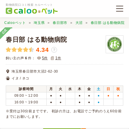
動物病院口コミ検索 カルーペット
Calooペット
埼玉県
春日部市
大沼
春日部 はる動物病院
公式
春日部 はる動物病院
4.34
？
動物病院検索
5
1
飼い主の声
6
件：
件
件
埼玉県春日部市大沼2-62-30
口コミ検索
イヌ / ネコ
診察時間
月
火
水
木
金
土
日
祝
Calooペットとは？
09:00 ~ 12:00
●
●
●
●
●
●
●
16:00 ~ 19:00
●
●
●
●
●
口コミ投稿
※受付は30分前までです。 初診の方は、お電話でご予約のうえ60分前
までにお願いします。