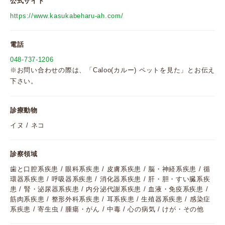
公式サイト
https://www.kasukabeharu-ah.com/
電話
048-737-1206
※お問い合わせの際は、「Caloo(カルー) ペットを見た」とお伝え
下さい。
診療動物
イヌ / ネコ
診察領域
歯と口腔系疾患 / 眼科系疾患 / 皮膚系疾患 / 脳・神経系疾患 / 循
環器系疾患 / 呼吸器系疾患 / 消化器系疾患 / 肝・胆・すい臓系疾
患 / 腎・泌尿器系疾患 / 内分泌代謝系疾患 / 血液・免疫系疾患 /
筋肉系疾患 / 整形外科系疾患 / 耳系疾患 / 生殖器系疾患 / 感染症
系疾患 / 寄生虫 / 腫瘍・がん / 中毒 / 心の病気 / けが・その他