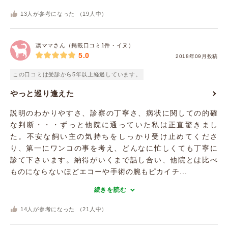
13
人が参考になった （
19
人中）
凛ママさん（掲載口コミ1件・イヌ）
5.0
2018年09月投稿
この口コミは受診から5年以上経過しています。
やっと巡り逢えた
説明のわかりやすさ、診察の丁寧さ、病状に関しての的確
な判断・・・ずっと他院に通っていた私は正直驚きまし
た。不安な飼い主の気持ちをしっかり受け止めてくださ
り、第一にワンコの事を考え、どんなに忙しくても丁寧に
診て下さいます。納得がいくまで話し合い、他院とは比べ
ものにならないほどエコーや手術の腕もピカイチ...
続きを読む
14
人が参考になった （
21
人中）