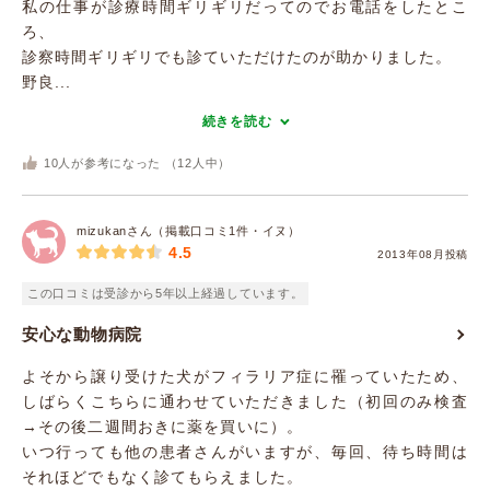
私の仕事が診療時間ギリギリだってのでお電話をしたとこ
ろ、
診察時間ギリギリでも診ていただけたのが助かりました。
野良...
続きを読む
10
人が参考になった （
12
人中）
mizukanさん（掲載口コミ1件・イヌ）
4.5
2013年08月投稿
この口コミは受診から5年以上経過しています。
安心な動物病院
よそから譲り受けた犬がフィラリア症に罹っていたため、
しばらくこちらに通わせていただきました（初回のみ検査
→その後二週間おきに薬を買いに）。
いつ行っても他の患者さんがいますが、毎回、待ち時間は
それほどでもなく診てもらえました。