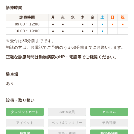
診療時間
診察時間
月
火
水
木
金
土
日
祝
09:00 ~ 12:00
●
●
●
●
●
●
●
16:00 ~ 19:00
●
●
●
●
●
※受付は30分前までです。
初診の方は、お電話でご予約のうえ60分前までにお願いします。
正確な診療時間は動物病院のHP・電話等でご確認ください。
駐車場
あり
設備・取り扱い
クレジットカード
JAHA会員
アニコム
アイペット
ペット&ファミリー
予約可能
駐車場
救急・夜間
時間外診療