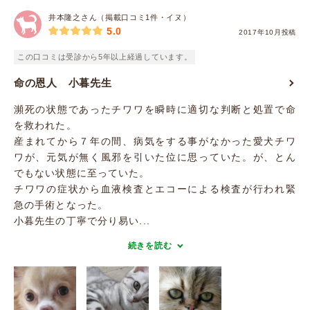
井本隆之さん（掲載口コミ1件・イヌ）
5.0
2017年10月投稿
この口コミは受診から5年以上経過しています。
命の恩人 小暮先生
瀕死の状態であったチワワを瞬時に適切な判断と処置で命
を救われた。
産まれてから７年の間、病気をする事がなかった愛犬チワ
ワが、元気が無く風邪を引いた位に思っていた。が、とん
でもない状態に至っていた。
チワワの症状から血液検査とエコーによる検査が行われ緊
急の手術となった。
小暮先生の丁寧で分り易い...
続きを読む