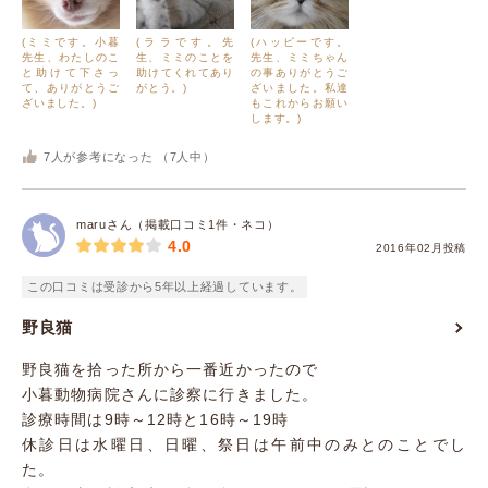
(ミミです。小暮
(ララです。先
(ハッピーです。
先生、わたしのこ
生、ミミのことを
先生、ミミちゃん
と助けて下さっ
助けてくれてあり
の事ありがとうご
て、ありがとうご
がとう。)
ざいました。私達
ざいました。)
もこれからお願い
します。)
7
人が参考になった （
7
人中）
maruさん（掲載口コミ1件・ネコ）
4.0
2016年02月投稿
この口コミは受診から5年以上経過しています。
野良猫
野良猫を拾った所から一番近かったので
小暮動物病院さんに診察に行きました。
診療時間は9時～12時と16時～19時
休診日は水曜日、日曜、祭日は午前中のみとのことでし
た。