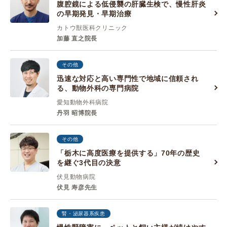
腹腔鏡による低侵襲の肝臓生検で、慢性肝炎
の早期発見・早期治療
カトウ獣医科クリニック
加藤 直之院長
その他
迅速な対応と高い専門性で地域に信頼され
る、動物外科の専門病院
愛知動物外科病院
丹羽 昭博院長
その他
「栃木に高度医療を提供する」70年の歴史
を継ぐ3代目の決意
伏見動物病院
伏見 寿彦先生
腎・泌尿器系疾患