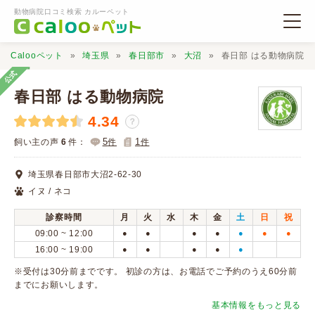
動物病院口コミ検索 カルーペット
Calooペット
埼玉県
春日部市
大沼
春日部 はる動物病院
公式
春日部 はる動物病院
4.34
？
動物病院検索
5
1
飼い主の声
6
件：
件
件
埼玉県春日部市大沼2-62-30
口コミ検索
イヌ / ネコ
診察時間
月
火
水
木
金
土
日
祝
Calooペットとは？
09:00 ~ 12:00
●
●
●
●
●
●
●
16:00 ~ 19:00
●
●
●
●
●
口コミ投稿
※受付は30分前までです。 初診の方は、お電話でご予約のうえ60分前
までにお願いします。
基本情報をもっと見る