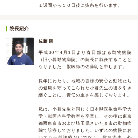
１週間から１０日後に抜糸を行います。
院長紹介
佐藤 朗
平成30年4月1日より春日部はる動物病院
（旧小暮動物病院）の院長に就任することと
なりました、獣医師の佐藤朗と申します。
長年にわたり、地域の皆様の安心と動物たち
の健康を守ってこられた小暮先生の後を引き
継ぐことに、責任の重さを感じております。
私は、小暮先生と同じく日本獣医生命科学大
学・獣医内科学教室を卒業し、その後は東京
都西東京市および埼玉県さいたま市の動物病
院で診療しておりました。いずれの病院にお
いても一般診療だけでなく、救急疾患、外