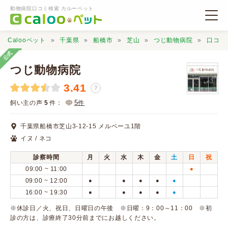
動物病院口コミ検索 カルーペット
Calooペット
千葉県
船橋市
芝山
つじ動物病院
口コミ
公式
つじ動物病院
3.41
？
動物病院検索
5
飼い主の声
5
件：
件
千葉県船橋市芝山3-12-15 メルベーユ1階
口コミ検索
イヌ / ネコ
診察時間
月
火
水
木
金
土
日
祝
Calooペットとは？
09:00 ~ 11:00
●
09:00 ~ 12:00
●
●
●
●
●
16:00 ~ 19:30
●
●
●
●
●
口コミ投稿
※休診日／火、祝日、日曜日の午後 ※日曜：9：00～11：00 ※初
診の方は、診療終了30分前までにお越しください。