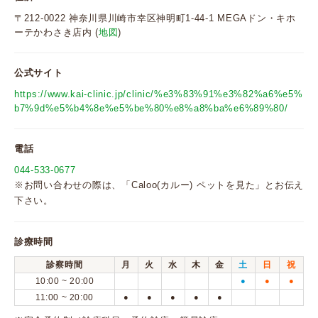
〒212-0022 神奈川県川崎市幸区神明町1-44-1 MEGAドン・キホ
ーテかわさき店内 (
地図
)
公式サイト
https://www.kai-clinic.jp/clinic/%e3%83%91%e3%82%a6%e5%
b7%9d%e5%b4%8e%e5%be%80%e8%a8%ba%e6%89%80/
電話
044-533-0677
※お問い合わせの際は、「Caloo(カルー) ペットを見た」とお伝え
下さい。
診療時間
診察時間
月
火
水
木
金
土
日
祝
10:00 ~ 20:00
●
●
●
11:00 ~ 20:00
●
●
●
●
●