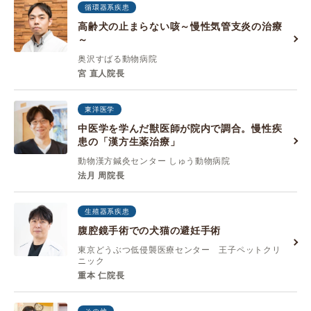
循環器系疾患
高齢犬の止まらない咳～慢性気管支炎の治療
～
奥沢すばる動物病院
宮 直人院長
東洋医学
中医学を学んだ獣医師が院内で調合。慢性疾
患の「漢方生薬治療」
動物漢方鍼灸センター しゅう動物病院
法月 周院長
生殖器系疾患
腹腔鏡手術での犬猫の避妊手術
東京どうぶつ低侵襲医療センター 王子ペットクリ
ニック
重本 仁院長