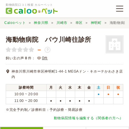
動物病院口コミ検索 カルーペット
Calooペット
神奈川県
川崎市
幸区
神明町
海動物病院
海動物病院 パウ川崎往診所
－
？
動物病院検索
0
飼い主の声
0
件：
件
神奈川県川崎市幸区神明町1-44-1 MEGAドン・キホーテかわさき店
口コミ検索
内
診察時間
月
火
水
木
金
土
日
祝
Calooペットとは？
10:00 ~ 20:00
●
●
●
11:00 ~ 20:00
●
●
●
●
●
口コミ投稿
※完全予約制／診療科目：予約診療・簡易診療
動物病院情報を編集する（関係者の方へ）