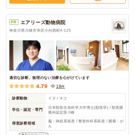
PR
エアリーズ動物病院
神奈川県川崎市幸区小向西町4-125
適切な診断、無理のない治療を心がけています
4.79
18
件
診察動物
イヌ / ネコ
日本獣医生命科学大学博士(獣医学) / 獣医腫
学位・認定・専門
瘍科認定医 II種
脳・神経系疾患 / 整形外科系疾患 / 腫瘍・が
得意診察領域
ん