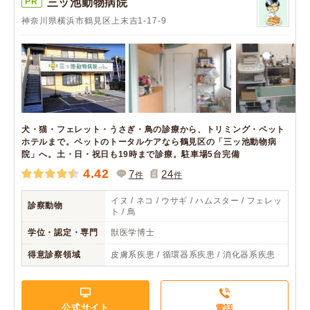
PR
三ッ池動物病院
神奈川県横浜市鶴見区上末吉1-17-9
犬・猫・フェレット・うさぎ・鳥の診療から、トリミング・ペット
ホテルまで。ペットのトータルケアなら鶴見区の「三ッ池動物病
院」へ。土・日・祝日も19時まで診療。駐車場5台完備
4.42
7
24
件
件
イヌ / ネコ / ウサギ / ハムスター / フェレッ
診察動物
ト / 鳥
学位・認定・専門
獣医学博士
得意診察領域
皮膚系疾患 / 循環器系疾患 / 消化器系疾患
公式サイト
電話