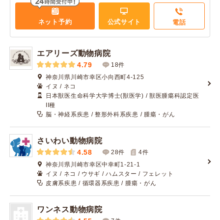
ネット予約
公式サイト
電話
エアリーズ動物病院
4.79
18件
神奈川県川崎市幸区小向西町4-125
イヌ / ネコ
日本獣医生命科学大学博士(獣医学) / 獣医腫瘍科認定医
II種
脳・神経系疾患 / 整形外科系疾患 / 腫瘍・がん
さいわい動物病院
4.58
28件
4
件
神奈川県川崎市幸区中幸町1-21-1
イヌ / ネコ / ウサギ / ハムスター / フェレット
皮膚系疾患 / 循環器系疾患 / 腫瘍・がん
ワンネス動物病院