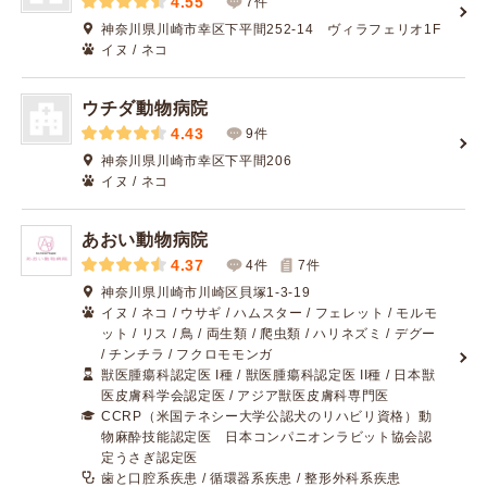
4.55
7件
神奈川県川崎市幸区下平間252-14 ヴィラフェリオ1F
イヌ / ネコ
ウチダ動物病院
4.43
9件
神奈川県川崎市幸区下平間206
イヌ / ネコ
あおい動物病院
4.37
4件
7
件
神奈川県川崎市川崎区貝塚1-3-19
イヌ / ネコ / ウサギ / ハムスター / フェレット / モルモ
ット / リス / 鳥 / 両生類 / 爬虫類 / ハリネズミ / デグー
/ チンチラ / フクロモモンガ
獣医腫瘍科認定医 I種 / 獣医腫瘍科認定医 II種 / 日本獣
医皮膚科学会認定医 / アジア獣医皮膚科専門医
CCRP（米国テネシー大学公認犬のリハビリ資格）動
物麻酔技能認定医 日本コンパニオンラビット協会認
定うさぎ認定医
歯と口腔系疾患 / 循環器系疾患 / 整形外科系疾患