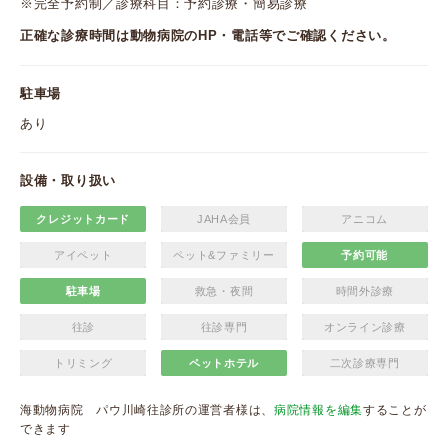
※完全予約制／診療科目：予約診療・簡易診療
正確な診療時間は動物病院のHP・電話等でご確認ください。
駐車場
あり
設備・取り扱い
クレジットカード
JAHA会員
アニコム
アイペット
ペット&ファミリー
予約可能
駐車場
救急・夜間
時間外診療
往診
往診専門
オンライン診療
トリミング
ペットホテル
二次診療専門
海動物病院 パウ川崎往診所の運営者様は、
病院情報を編集
することが
できます