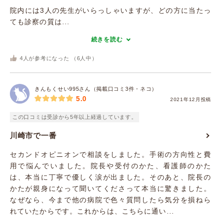
院内には3人の先生がいらっしゃいますが、どの方に当たっ
ても診察の質は...
続きを読む
4
人が参考になった （
6
人中）
きんもくせい995さん（掲載口コミ3件・ネコ）
5.0
2021年12月投稿
この口コミは受診から5年以上経過しています。
川崎市で一番
セカンドオピニオンで相談をしました。手術の方向性と費
用で悩んでいました。院長や受付のかた、看護師のかた
は、本当に丁寧で優しく涙が出ました。そのあと、院長の
かたが親身になって聞いてくださって本当に驚きました。
なぜなら、今まで他の病院で色々質問したら気分を損ねら
れていたからです。これからは、こちらに通い...