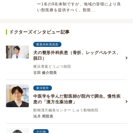
ー1名の9名体制ですが、地域の皆様により良
い獣医療を提供すべく、獣医...
ドクターズインタビュー記事
整形外科系疾患
犬の整形外科疾患（骨折、レッグペルテス、
脱臼）
横浜青葉どうぶつ病院
古田 健介院長
東洋医学
中医学を学んだ獣医師が院内で調合。慢性疾
患の「漢方生薬治療」
動物漢方鍼灸センター しゅう動物病院
法月 周院長
その他