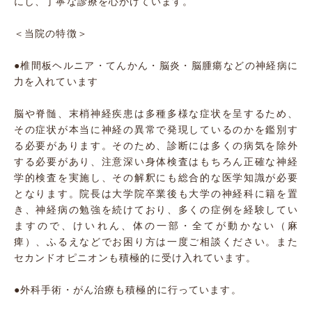
にし、丁寧な診療を心がけています。
＜当院の特徴＞
●椎間板ヘルニア・てんかん・脳炎・脳腫瘍などの神経病に
力を入れています
脳や脊髄、末梢神経疾患は多種多様な症状を呈するため、
その症状が本当に神経の異常で発現しているのかを鑑別す
る必要があります。そのため、診断には多くの病気を除外
する必要があり、注意深い身体検査はもちろん正確な神経
学的検査を実施し、その解釈にも総合的な医学知識が必要
となります。院長は大学院卒業後も大学の神経科に籍を置
き、神経病の勉強を続けており、多くの症例を経験してい
ますので、けいれん、体の一部・全てが動かない（麻
痺）、ふるえなどでお困り方は一度ご相談ください。また
セカンドオピニオンも積極的に受け入れています。
●外科手術・がん治療も積極的に行っています。