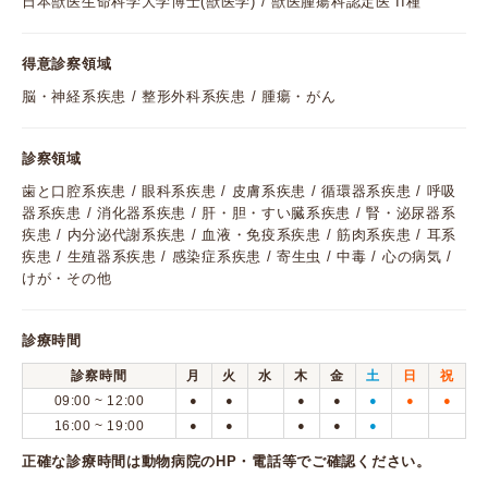
日本獣医生命科学大学博士(獣医学) / 獣医腫瘍科認定医 II種
得意診察領域
脳・神経系疾患 / 整形外科系疾患 / 腫瘍・がん
診察領域
歯と口腔系疾患 / 眼科系疾患 / 皮膚系疾患 / 循環器系疾患 / 呼吸
器系疾患 / 消化器系疾患 / 肝・胆・すい臓系疾患 / 腎・泌尿器系
疾患 / 内分泌代謝系疾患 / 血液・免疫系疾患 / 筋肉系疾患 / 耳系
疾患 / 生殖器系疾患 / 感染症系疾患 / 寄生虫 / 中毒 / 心の病気 /
けが・その他
診療時間
診察時間
月
火
水
木
金
土
日
祝
09:00 ~ 12:00
●
●
●
●
●
●
●
16:00 ~ 19:00
●
●
●
●
●
正確な診療時間は動物病院のHP・電話等でご確認ください。