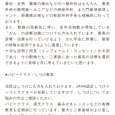
避妊・去勢、腫瘍の摘出などの一般外科はもちろん、整形
外科や椎間板ヘルニアなどの神経外科、また門脈体循環シ
ャント、胆嚢摘出術などの軟部外科手術も積極的に行って
おります。
また、動物の高齢化に伴い、近年症例数が増加している
「がん」の診断治療についても力を入れています。最善の
診断・治療を行っていけるよう、がん学会に所属し、最新
の情報を提供できるように邁進しています。
十分な説明と同意（インフォームド・コンセント）が大切
であり、その動物たち・ご家族にあった最良の治療を選択
できるように皆様と共に考えていきたいと思います。
●パピークラス・しつけ教室
当院はしつけにも力を入れております。JAHA認定しつけイ
ンストラクターが在籍していますので、しつけについてお
悩みの方はご相談ください。
パピークラス、成犬クラス、歯みがきレッスンなどの各種
教室も定期的に行っています。愛犬とご家族様がより楽し