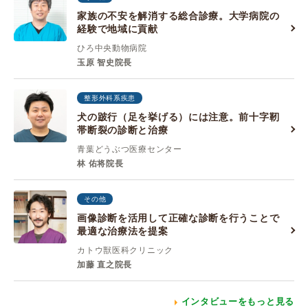
家族の不安を解消する総合診療。大学病院の
経験で地域に貢献
ひろ中央動物病院
玉原 智史院長
整形外科系疾患
犬の跛行（足を挙げる）には注意。前十字靭
帯断裂の診断と治療
青葉どうぶつ医療センター
林 佑将院長
その他
画像診断を活用して正確な診断を行うことで
最適な治療法を提案
カトウ獣医科クリニック
加藤 直之院長
インタビューをもっと見る