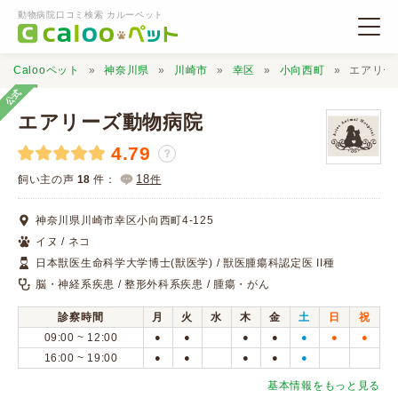
動物病院口コミ検索 カルーペット
Calooペット
神奈川県
川崎市
幸区
小向西町
エアリー
公式
エアリーズ動物病院
4.79
？
動物病院検索
18
飼い主の声
18
件：
件
神奈川県川崎市幸区小向西町4-125
口コミ検索
イヌ / ネコ
日本獣医生命科学大学博士(獣医学) / 獣医腫瘍科認定医 II種
Calooペットとは？
脳・神経系疾患 / 整形外科系疾患 / 腫瘍・がん
診察時間
月
火
水
木
金
土
日
祝
口コミ投稿
09:00 ~ 12:00
●
●
●
●
●
●
●
16:00 ~ 19:00
●
●
●
●
●
基本情報をもっと見る