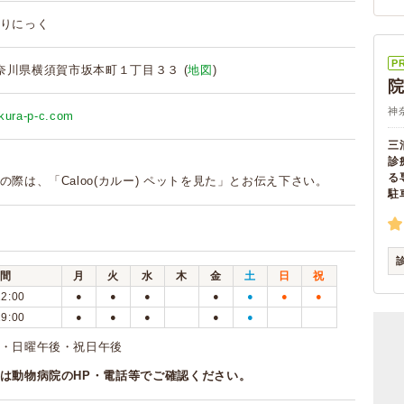
りにっく
P
3 神奈川県横須賀市坂本町１丁目３３ (
地図
)
神
kura-p-c.com
三
診
る
の際は、「Caloo(カルー) ペットを見た」とお伝え下さい。
駐
間
月
火
水
木
金
土
日
祝
12:00
●
●
●
●
●
●
●
19:00
●
●
●
●
●
曜・日曜午後・祝日午後
は動物病院のHP・電話等でご確認ください。