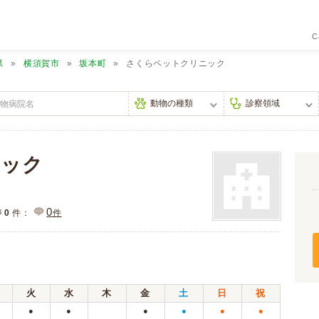
C
県
横須賀市
坂本町
さくらペットクリニック
ニック
0
声
0
件：
件
火
水
木
金
土
日
祝
●
●
●
●
●
●