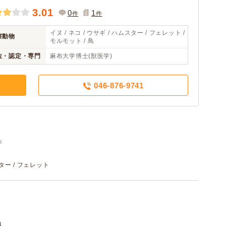
3.01
0
1
件
件
イヌ / ネコ / ウサギ / ハムスター / フェレット /
察動物
モルモット / 鳥
位・認定・専門
麻布大学博士(獣医学)
046-876-9741
件
スター / フェレット
4