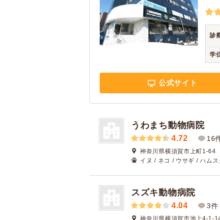
診
学
公式サイト
うわまち動物病院
4.72
16
神奈川県横須賀市上町1-64
イヌ / ネコ / ウサギ / ハム
スズキ動物病院
4.04
3件
神奈川県横須賀市池上4-1-1