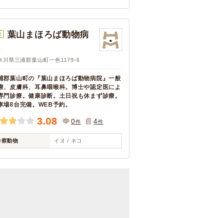
葉山まほろば動物病
R
院
奈川県三浦郡葉山町一色1179-6
浦郡葉山町の『葉山まほろば動物病院』一般
療、皮膚科、耳鼻咽喉科。博士や認定医によ
専門診療。健康診断。土日祝も休まず診療。
車場8台完備。WEB予約。
3.08
0
4
件
件
診察動物
イヌ / ネコ