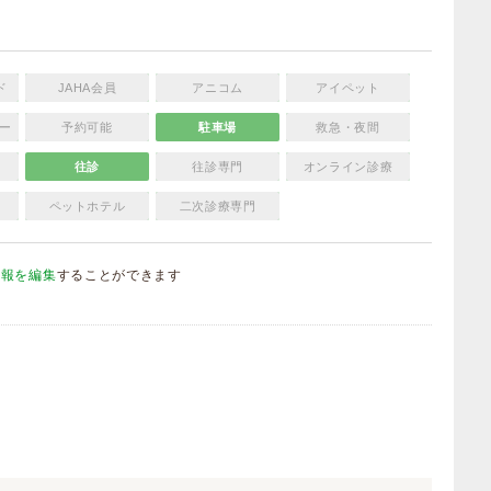
ド
JAHA会員
アニコム
アイペット
ー
予約可能
駐車場
救急・夜間
往診
往診専門
オンライン診療
ペットホテル
二次診療専門
情報を編集
することができます
）