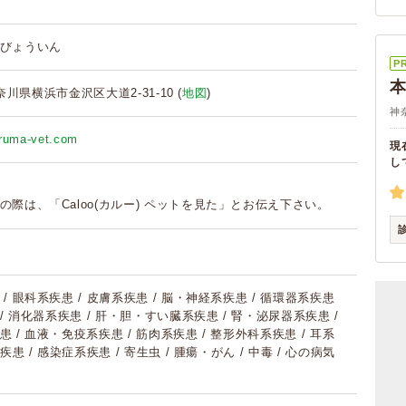
びょういん
P
神奈川県横浜市金沢区大道2-31-10 (
地図
)
神
aruma-vet.com
現
し
の際は、「Caloo(カルー) ペットを見た」とお伝え下さい。
/ 眼科系疾患 / 皮膚系疾患 / 脳・神経系疾患 / 循環器系疾患
 / 消化器系疾患 / 肝・胆・すい臓系疾患 / 腎・泌尿器系疾患 /
 / 血液・免疫系疾患 / 筋肉系疾患 / 整形外科系疾患 / 耳系
疾患 / 感染症系疾患 / 寄生虫 / 腫瘍・がん / 中毒 / 心の病気