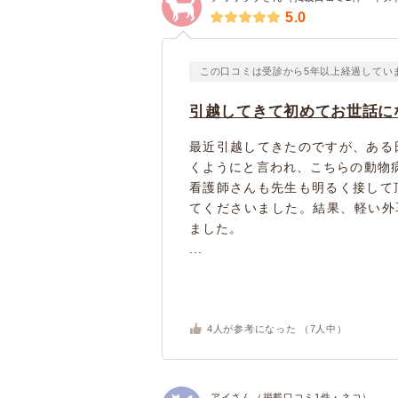
5.0
この口コミは受診から5年以上経過してい
引越してきて初めてお世話に
最近引越してきたのですが、ある
くようにと言われ、こちらの動物
看護師さんも先生も明るく接して
てくださいました。結果、軽い外
ました。
...
4
人が参考になった （
7
人中）
アイさん（掲載口コミ1件・ネコ）