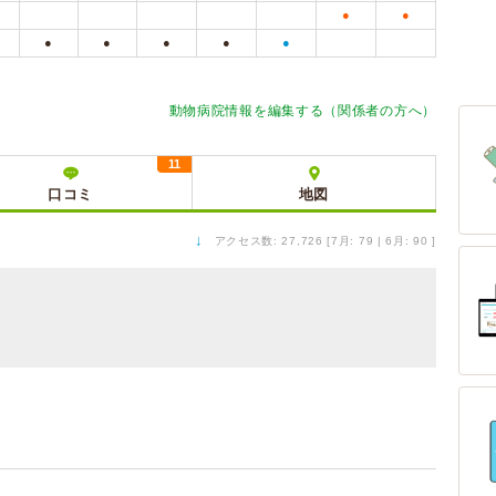
●
●
●
●
●
●
●
動物病院情報を編集する（関係者の方へ）
11
口コミ
地図
↓
アクセス数: 27,726 [7月: 79 | 6月: 90 ]