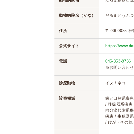
動物病院名
だるま動物病院
動物病院名（かな）
だるまどうぶつ
住所
〒236-0035 
公式サイト
https://www.d
電話
045-353-8736
※お問い合わせ
診療動物
イヌ / ネコ
診察領域
歯と口腔系疾患 
/ 呼吸器系疾患
内分泌代謝系疾患
疾患 / 生殖器系
/ けが・その他