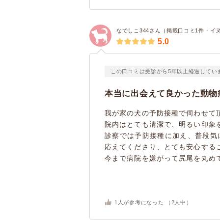
なでしこ344さん（掲載口コミ1件・イ
5.0
この口コミは受診から5年以上経過してい
本当に出会えて良かった動物
我が家の犬の予防接種で伺わせて
院内はとても清潔で、明るい印象
診察では予防接種に加え、普段気
応えてくださり、とても安心する
今まで病院を嫌がって尻尾を丸めて
1
人が参考になった （
2
人中）