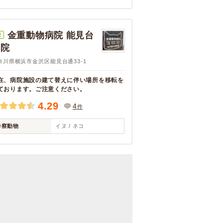
金重動物病院 能見台
R
本院
奈川県横浜市金沢区能見台通33-1
在、病院施設の建て替えに伴い場所を移転を
ております。ご注意ください。
4.29
4
件
診察動物
イヌ / ネコ