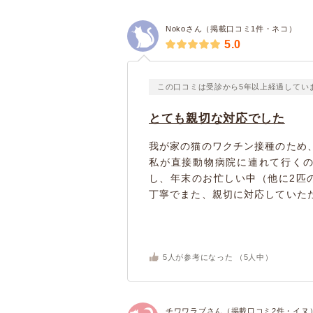
Nokoさん（掲載口コミ1件・ネコ）
5.0
この口コミは受診から5年以上経過してい
とても親切な対応でした
我が家の猫のワクチン接種のため
私が直接動物病院に連れて行く
し、年末のお忙しい中（他に2匹
丁寧でまた、親切に対応していたた
5
人が参考になった （
5
人中）
チワワラブさん（掲載口コミ2件・イヌ