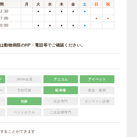
間
月
火
水
木
金
土
日
祝
12:30
●
●
●
●
●
17:00
●
●
20:00
●
●
●
●
●
曜
は動物病院のHP・電話等でご確認ください。
ド
JAHA会員
アニコム
アイペット
ー
予約可能
駐車場
救急・夜間
往診
往診専門
オンライン診療
ペットホテル
二次診療専門
集
することができます