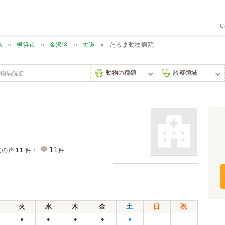
C
県
横浜市
金沢区
大道
だるま動物病院
11
主の声
11
件：
件
火
水
木
金
土
日
祝
●
●
●
●
●