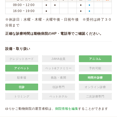
09:00 ~ 12:00
●
●
●
●
16:00 ~ 19:00
●
●
●
※休診日：水曜・木曜・火曜午後・日祝午後 ※受付は終了３０
分前まで
正確な診療時間は動物病院のHP・電話等でご確認ください。
設備・取り扱い
クレジットカード
JAHA会員
アニコム
アイペット
ペット&ファミリー
予約可能
駐車場
救急・夜間
時間外診療
往診
往診専門
オンライン診療
トリミング
ペットホテル
二次診療専門
ゆりかご動物病院の運営者様は、
病院情報を編集
することができます