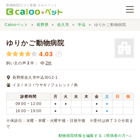
動物病院口コミ検索 カルーペット
Calooペット
長野県
佐久市
中込
ゆりかご動物病院
ゆりかご動物病院
4.03
？
動物病院検索
2
飼い主の声
2
件：
件
長野県佐久市中込3012-1
口コミ検索
イヌ / ネコ / ウサギ / フェレット / 鳥
診察時間
月
火
水
木
金
土
日
祝
Calooペットとは？
09:00 ~ 12:00
●
●
●
●
16:00 ~ 19:00
●
●
●
口コミ投稿
※休診日：水曜・木曜・火曜午後・日祝午後 ※受付は終了３０分前ま
で
動物病院情報を編集する（関係者の方へ）