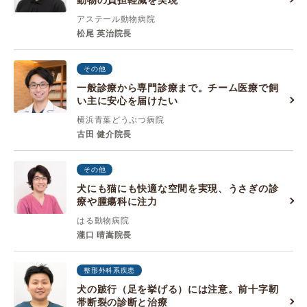
動物の負担軽減を実現
アステール動物病院
松尾 英治院長
その他
一般診療から専門診療まで。チーム医療で飼
い主に安心を届けたい
横浜青葉どうぶつ病院
古田 健介院長
その他
犬にも猫にも快適な空間を実現、うさぎの診
療や腫瘍科に注力
はる動物病院
瀧口 晴嵩院長
整形外科系疾患
犬の跛行（足を挙げる）には注意。前十字靭
帯断裂の診断と治療