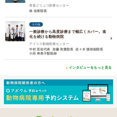
青葉どうぶつ医療センター
林 佑将院長
その他
一般診療から高度診療まで幅広くカバー。進
化を続ける動物病院
アイリス動物医療センター
中村 匡佑代表
加藤 和貴院⻑
佐々⽊ 慎弥副院⻑
⼩⽥ 寿美⼦獣医師
インタビューをもっと見る