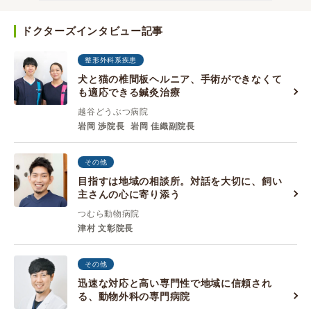
ドクターズインタビュー記事
整形外科系疾患
犬と猫の椎間板ヘルニア、手術ができなくて
も適応できる鍼灸治療
越谷どうぶつ病院
岩岡 渉院長
岩岡 佳織副院長
その他
目指すは地域の相談所。対話を大切に、飼い
主さんの心に寄り添う
つむら動物病院
津村 文彰院長
その他
迅速な対応と高い専門性で地域に信頼され
る、動物外科の専門病院