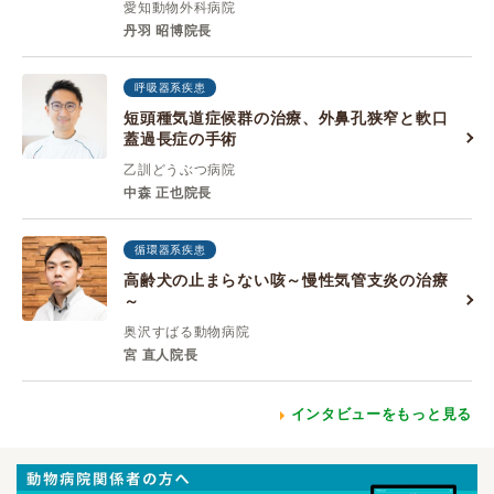
愛知動物外科病院
丹羽 昭博院長
呼吸器系疾患
短頭種気道症候群の治療、外鼻孔狭窄と軟口
蓋過長症の手術
乙訓どうぶつ病院
中森 正也院長
循環器系疾患
高齢犬の止まらない咳～慢性気管支炎の治療
～
奥沢すばる動物病院
宮 直人院長
インタビューをもっと見る