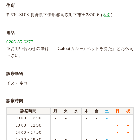
住所
〒399-3103 長野県下伊那郡高森町下市田2890-6 (
地図
)
電話
0265-35-6277
※お問い合わせの際は、「Caloo(カルー) ペットを見た」とお伝え
下さい。
診療動物
イヌ / ネコ
診療時間
診察時間
月
火
水
木
金
土
日
祝
09:00 ~ 12:00
●
●
●
●
●
10:00 ~ 12:00
●
●
14:00 ~ 17:00
●
●
15:30 ~ 19:30
●
●
●
●
●