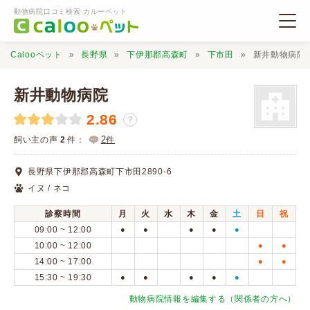
動物病院口コミ検索 カルーペット
Calooペット
長野県
下伊那郡高森町
下市田
新井動物病院
新井動物病院
2.86
？
動物病院検索
2
飼い主の声
2
件：
件
長野県下伊那郡高森町下市田2890-6
口コミ検索
イヌ / ネコ
診察時間
月
火
水
木
金
土
日
祝
Calooペットとは？
09:00 ~ 12:00
●
●
●
●
●
10:00 ~ 12:00
●
●
14:00 ~ 17:00
●
●
口コミ投稿
15:30 ~ 19:30
●
●
●
●
●
動物病院情報を編集する（関係者の方へ）