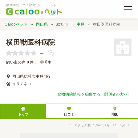
動物病院口コミ検索 カルーペット
Calooペット
岡山県
総社市
中原
横田獣医科病院
横田獣医科病院
－
？
動物病院検索
0
飼い主の声
0
件：
件
岡山県総社市中原469
口コミ検索
イヌ / ネコ
動物病院情報を編集する（関係者の方へ）
Calooペットとは？
トップ
口コミ
地図
口コミ投稿
↑
アクセス数: 1,566 [7月: 17 | 6月: 7 ]