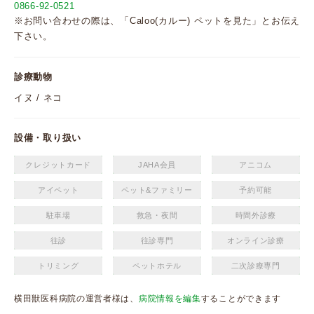
0866-92-0521
※お問い合わせの際は、「Caloo(カルー) ペットを見た」とお伝え
下さい。
診療動物
イヌ / ネコ
設備・取り扱い
クレジットカード
JAHA会員
アニコム
アイペット
ペット&ファミリー
予約可能
駐車場
救急・夜間
時間外診療
往診
往診専門
オンライン診療
トリミング
ペットホテル
二次診療専門
横田獣医科病院の運営者様は、
病院情報を編集
することができます