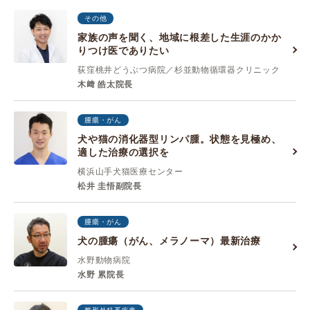
その他
家族の声を聞く、地域に根差した生涯のかか
りつけ医でありたい
荻窪桃井どうぶつ病院／杉並動物循環器クリニック
木﨑 皓太院長
腫瘍・がん
犬や猫の消化器型リンパ腫。状態を見極め、
適した治療の選択を
横浜山手犬猫医療センター
松井 圭悟副院長
腫瘍・がん
犬の腫瘍（がん、メラノーマ）最新治療
水野動物病院
水野 累院長