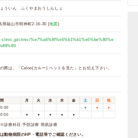
ょういん ふくやまおうしんしょ
広島県福山市明神町2-16-30 (
地図
)
kai-clinic.jp/clinic/%e7%a6%8f%e5%b1%b1%e5%be%80%e
%89%80
の際は、「Caloo(カルー) ペットを見た」とお伝え下さい。
間
月
火
水
木
金
土
日
祝
20:00
●
●
●
20:00
●
●
●
●
●
※診療科目:予防診療 簡易診療
は動物病院のHP・電話等でご確認ください。