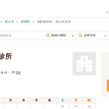
C
福山市
明神町
海動物病院 福山往診所
診所
0
声
0
件：
件
火
水
木
金
土
日
祝
●
●
●