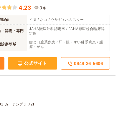
4.23
3
件
察動物
イヌ / ネコ / ウサギ / ハムスター
JAHA獣医外科認定医 / JAHA獣医総合臨床認
位・認定・専門
定医
歯と口腔系疾患 / 肝・胆・すい臓系疾患 / 腫
意診察領域
瘍・がん
公式サイト
0848-36-5606
31 カーテンプラザ2F