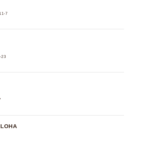
1-7
23
7
LOHA