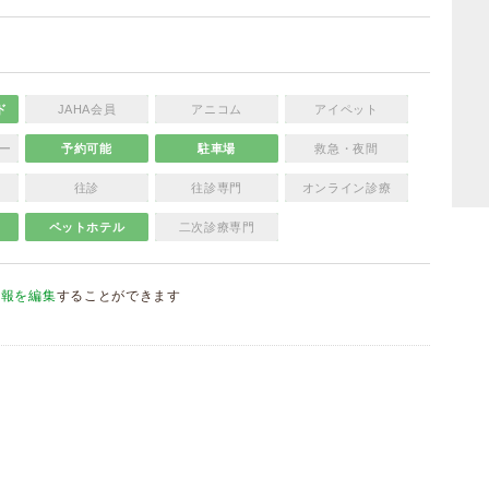
ド
JAHA会員
アニコム
アイペット
ー
予約可能
駐車場
救急・夜間
往診
往診専門
オンライン診療
ペットホテル
二次診療専門
情報を編集
することができます
）