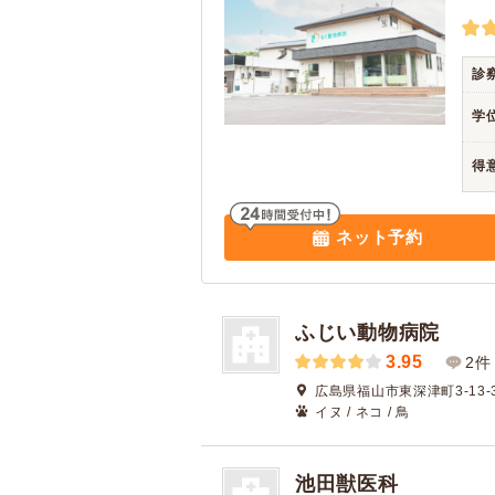
診
学
得
ネット予約
ふじい動物病院
3.95
2件
広島県福山市東深津町3-13-
イヌ / ネコ / 鳥
池田獣医科