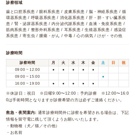
診察領域
歯と口腔系疾患 / 眼科系疾患 / 皮膚系疾患 / 脳・神経系疾患 / 循
環器系疾患 / 呼吸器系疾患 / 消化器系疾患 / 肝・胆・すい臓系疾
患 / 腎・泌尿器系疾患 / 内分泌代謝系疾患 / 血液・免疫系疾患 /
筋肉系疾患 / 整形外科系疾患 / 耳系疾患 / 生殖器系疾患 / 感染症
系疾患 / 寄生虫 / 腫瘍・がん / 中毒 / 心の病気 / けが・その他
診療時間
診察時間
月
火
水
木
金
土
日
祝
09:00 ~ 12:00
●
●
●
●
●
09:00 ~ 15:00
●
16:00 ~ 19:00
●
●
●
●
●
※休診日：祝日 ※日曜9:00〜12:00：予約診療 ※12:00〜16:0
0は手術時間となりますが診療希望の方は必ずご連絡ください。 ​
救急・夜間案内:
通常診療時間外に診察を希望される場合は、下記
情報を留守電に残して頂くようお願いいたします。
・動物種（犬／猫／その他）
・お名前