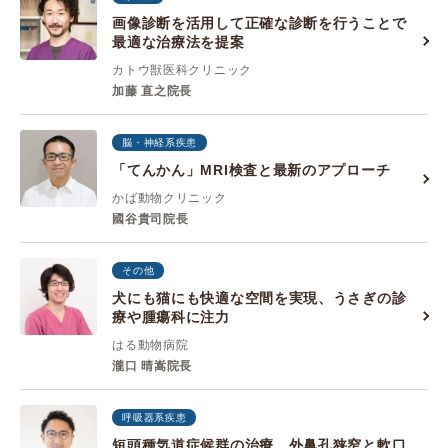
画像診断を活用して正確な診断を行うことで
最適な治療法を提案
カトウ獣医科クリニック
加藤 直之院長
脳・神経系疾患
「てんかん」MRI検査と最新のアプローチ
かば動物クリニック
國谷貴司院長
その他
犬にも猫にも快適な空間を実現、うさぎの診
療や腫瘍科に注力
はる動物病院
瀧口 晴嵩院長
呼吸器系疾患
短頭種気道症候群の治療、外鼻孔狭窄と軟口