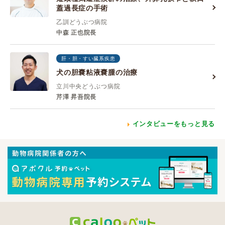
蓋過長症の手術
乙訓どうぶつ病院
中森 正也院長
肝・胆・すい臓系疾患
犬の胆嚢粘液嚢腫の治療
立川中央どうぶつ病院
芹澤 昇吾院長
インタビューをもっと見る