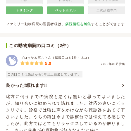
トリミング
ペットホテル
二次診療専門
ファミリー動物病院の運営者様は、
病院情報を編集
することができます
この動物病院の口コミ（2件）
ブロッサム三共さん（掲載口コミ1件・ネコ）
5.0
2020年08月投稿
この口コミは受診から5年以上経過しています。
良かった❗️頼れます‼️
此方に伺うまでの病院も悪くは無いと思ってはいました
が、知り合いに勧められて訪れました。対応の違いにビッ
クリです。診察では猫に声をかけながら聴診器をあてて下
さいました。うちの猫は今まで診察台では怯えてる感じで
したが、此方ではとてもリラックスしているのが解りまし
た。きっと先生が心底動物が好きなんだと猫に...