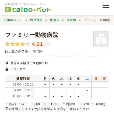
動物病院口コミ検索 カルーペット
Calooペット
鹿児島県
姶良市
東餠田
ファミリー動物病院
ファミリー動物病院
4.21
？
動物病院検索
2
飼い主の声
2
件：
件
鹿児島県姶良市東餅田513
口コミ検索
イヌ / ネコ
診察時間
月
火
水
木
金
土
日
祝
Calooペットとは？
09:00 ~ 12:00
●
●
●
●
●
09:00 ~ 15:00
●
16:00 ~ 19:00
●
●
●
●
●
口コミ投稿
※休診日：祝日 ※日曜9:00〜12:00：予約診療 ※12:00〜16:00は
手術時間となりますが診療希望の方は必ずご連絡ください。 ​