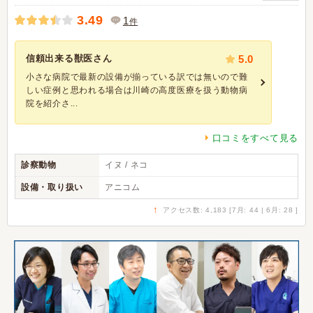
3.49
1
件
信頼出来る獣医さん
5.0
小さな病院で最新の設備が揃っている訳では無いので難
しい症例と思われる場合は川崎の高度医療を扱う動物病
院を紹介さ...
口コミをすべて見る
診察動物
イヌ / ネコ
設備・取り扱い
アニコム
↑
アクセス数: 4,183 [7月: 44 | 6月: 28 ]