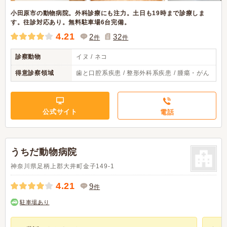
小田原市の動物病院。外科診療にも注力。土日も19時まで診療しま
す。往診対応あり。無料駐車場6台完備。
4.21
2
32
件
件
診察動物
イヌ / ネコ
得意診察領域
歯と口腔系疾患 / 整形外科系疾患 / 腫瘍・がん
公式サイト
電話
うちだ動物病院
神奈川県足柄上郡大井町金子149-1
4.21
9
件
駐車場あり