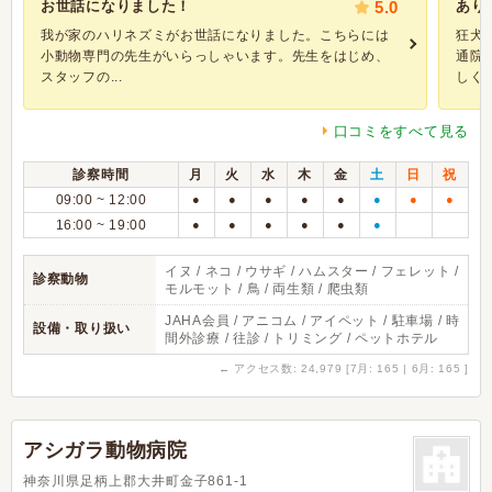
お世話になりました！
5.0
あり
我が家のハリネズミがお世話になりました。こちらには
狂犬
小動物専門の先生がいらっしゃいます。先生をはじめ、
通院
スタッフの...
しく、.
口コミをすべて見る
診察時間
月
火
水
木
金
土
日
祝
09:00 ~ 12:00
●
●
●
●
●
●
●
●
16:00 ~ 19:00
●
●
●
●
●
●
イヌ / ネコ / ウサギ / ハムスター / フェレット /
診察動物
モルモット / 鳥 / 両生類 / 爬虫類
JAHA会員 / アニコム / アイペット / 駐車場 / 時
設備・取り扱い
間外診療 / 往診 / トリミング / ペットホテル
←
アクセス数: 24,979 [7月: 165 | 6月: 165 ]
アシガラ動物病院
神奈川県足柄上郡大井町金子861-1