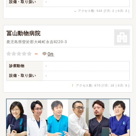
設備・取り扱い
-
←
アクセス数: 543 [7月: 2 | 6月: 2 ]
冨山動物病院
鹿児島県曽於郡大崎町永吉8220-3
－
0
件
診察動物
-
設備・取り扱い
-
↑
アクセス数: 970 [7月: 18 | 6月: 6 ]