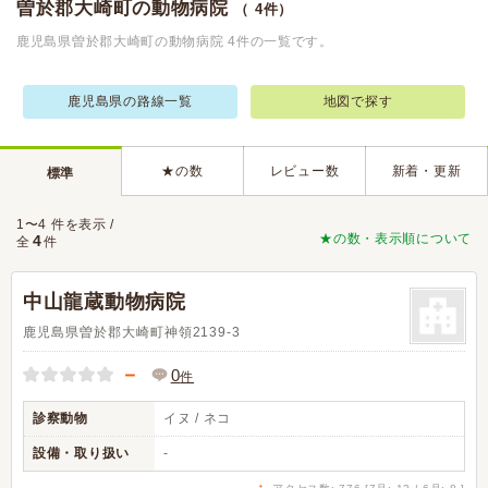
曽於郡大崎町の動物病院
（ 4件）
鹿児島県曽於郡大崎町の動物病院 4件の一覧です。
鹿児島県の路線一覧
地図で探す
★の数
レビュー数
新着・更新
標準
1〜4 件を表示 /
★の数・表示順について
4
全
件
中山龍蔵動物病院
鹿児島県曽於郡大崎町神領2139-3
－
0
件
診察動物
イヌ / ネコ
設備・取り扱い
-
↑