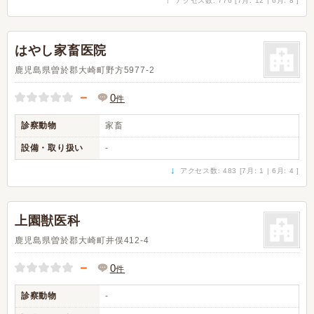
アクセス数: 776 [7月: 12 | 6月: 8 ]
はやし家畜医院
鹿児島県曽於郡大崎町野方5977-2
－
0
件
診察動物
家畜
設備・取り扱い
-
↓
アクセス数: 483 [7月: 1 | 6月: 4 ]
上園獣医科
鹿児島県曽於郡大崎町井俣412-4
－
0
件
診察動物
-