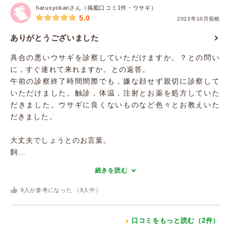
harusyokanさん（掲載口コミ1件・ウサギ）
5.0
2022年10月投稿
ありがとうございました
具合の悪いウサギを診察していただけますか。？との問い
に，すぐ連れて来れますか。との返答。
午前の診察終了時間間際でも，嫌な顔せず親切に診察して
いただけました。触診，体温，注射とお薬を処方していた
だきました。ウサギに良くないものなど色々とお教えいた
だきました。
大丈夫でしょうとのお言葉。
飼...
続きを読む
9
人が参考になった （
9
人中）
口コミをもっと読む（2件）