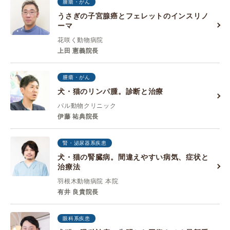
腫瘍・がん
うさぎの子宮腺癌とフェレットのインスリノ
ーマ
花咲く動物病院
上田 憲義院長
腫瘍・がん
犬・猫のリンパ腫。診断と治療
パル動物クリニック
伊藤 祐典院長
腎・泌尿器系疾患
犬・猫の腎臓病。間違えやすい病気、症状と
治療法
羽根木動物病院 本院
有井 良貴院長
眼科系疾患