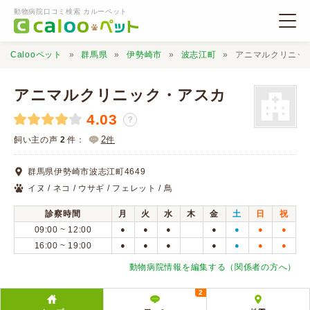
動物病院口コミ検索 カルーペット
Calooペット
群馬県
伊勢崎市
波志江町
アニマルクリニッ
アニマルクリニック・アスカ
4.03
？
動物病院検索
2
飼い主の声
2
件：
件
群馬県伊勢崎市波志江町4649
口コミ検索
イヌ / ネコ / ウサギ / フェレット / 鳥
診察時間
月
火
水
木
金
土
日
祝
Calooペットとは？
09:00 ~ 12:00
●
●
●
●
●
●
●
16:00 ~ 19:00
●
●
●
●
●
●
●
口コミ投稿
動物病院情報を編集する（関係者の方へ）
2