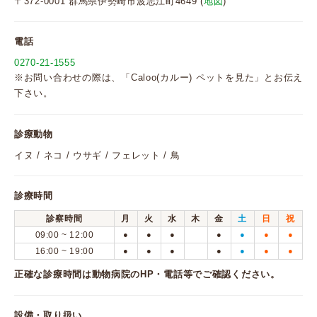
〒372-0001 群馬県伊勢崎市波志江町4649 (
地図
)
電話
0270-21-1555
※お問い合わせの際は、「Caloo(カルー) ペットを見た」とお伝え
下さい。
診療動物
イヌ / ネコ / ウサギ / フェレット / 鳥
診療時間
診察時間
月
火
水
木
金
土
日
祝
09:00 ~ 12:00
●
●
●
●
●
●
●
16:00 ~ 19:00
●
●
●
●
●
●
●
正確な診療時間は動物病院のHP・電話等でご確認ください。
設備・取り扱い