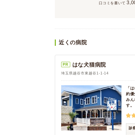
3,0
口コミを書いて
近くの病院
はな犬猫病院
PR
埼玉県越谷市東越谷1-1-14
「は
約優
みん
す。
診