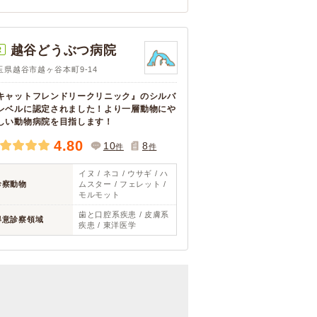
越谷どうぶつ病院
R
玉県越谷市越ヶ谷本町9-14
キャットフレンドリークリニック』のシルバ
レベルに認定されました！より一層動物にや
しい動物病院を目指します！
4.80
10
8
件
件
イヌ / ネコ / ウサギ / ハ
診察動物
ムスター / フェレット /
モルモット
歯と口腔系疾患 / 皮膚系
得意診察領域
疾患 / 東洋医学