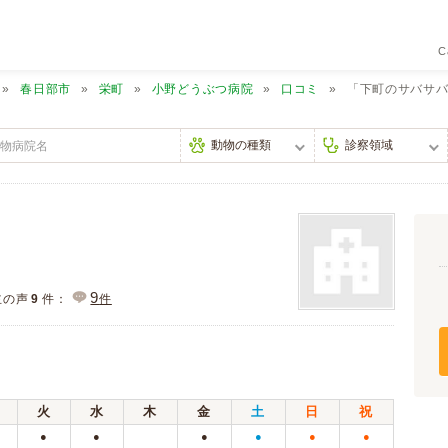
C
春日部市
栄町
小野どうぶつ病院
口コミ
「下町のサバサ
9
主の声
9
件：
件
火
水
木
金
土
日
祝
●
●
●
●
●
●