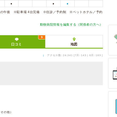
●
●
●
の午後 ※駐車場 4台完備 ※往診／予約制 ※ペットホテル／予約
動物病院情報を編集する（関係者の方へ）
9
口コミ
地図
↓
アクセス数: 24,341 [7月: 143 | 6月: 163 ]
件・その他）