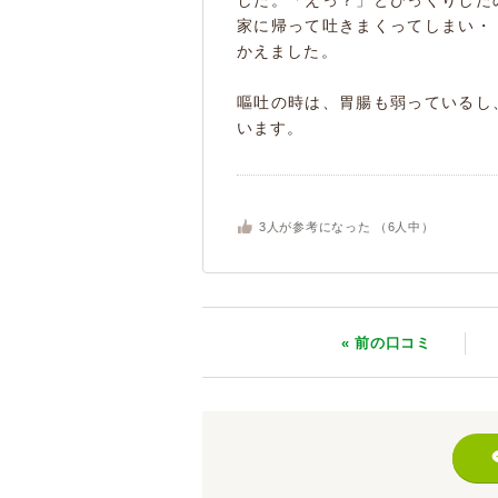
した。「えっ？」とびっくりした
家に帰って吐きまくってしまい・
かえました。
嘔吐の時は、胃腸も弱っているし
います。
3
人が参考になった （
6
人中）
« 前
の口コミ