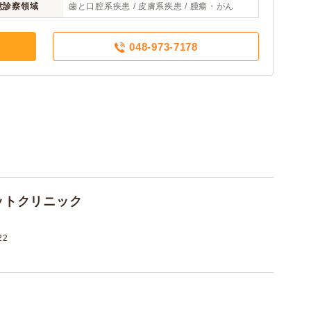
意診察領域
歯と口腔系疾患 / 皮膚系疾患 / 腫瘍・がん
048-973-7178
ットクリニック
22