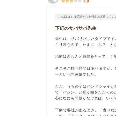
3.0
この口コミは受診から5年以上経過してい
下町のサバサバ先生
先生は、サバサバしたタイプです
キリ言うので、たまに ん？ と
治療はきちんと時間をとって、丁
そこそこ待ち時間はありますが、
ーという雰囲気でした。
ただ、うちの子はハンドシャイが
で「パシン」と軽く頭をたたくの
心になにも問題がなければ、いく
下痢で嘔吐があるとき、「食べな