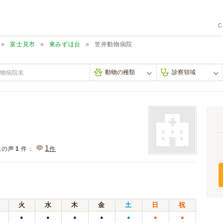
C
富士見市
東みずほ台
笠井動物病院
1
主の声
1
件：
件
火
水
木
金
土
日
祝
●
●
●
●
●
●
●