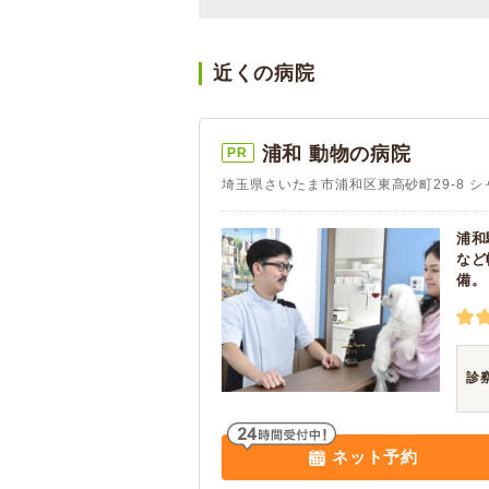
近くの病院
浦和 動物の病院
PR
埼玉県さいたま市浦和区東高砂町29-8 シャ
浦和
など
備。
診
ネット予約