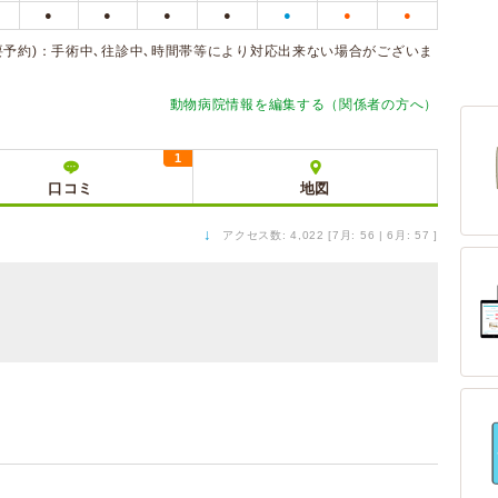
●
●
●
●
●
●
●
(要予約)：手術中､往診中､時間帯等により対応出来ない場合がございま
動物病院情報を編集する（関係者の方へ）
1
口コミ
地図
↓
アクセス数: 4,022 [7月: 56 | 6月: 57 ]