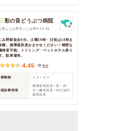
彩の音どうぶつ病院
R
玉県ふじみ野市ふじみ野4-13-48
じみ野駅徒歩5分。土曜19時・日祝は14時ま
診療。循環器疾患おまかせください！精密な
臓検査可能。トリミング・ペットホテル承り
す。駐車場有。
4.45
6
件
診察動物
イヌ / ネコ
循環器系疾患 / 肝・胆・
得意診察領域
すい臓系疾患 / 内分泌代
謝系疾患