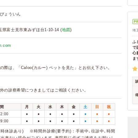
びょういん
P
埼玉県富士見市東みずほ台1-10-14 (
地図
)
埼
ふ
ah.com
で
心
ま
の際は、「Caloo(カルー) ペットを見た」とお伝え下さい。
外の診察希望につきましてはご相談ください。
間
月
火
水
木
金
土
日
祝
12:00
●
●
●
●
●
●
●
●
19:00
●
●
●
●
●
●
●
●
(臨時休診あり) ※時間外診療(要予約)：手術中､往診中､時間
応出来ない場合がございます｡来院前に必ずご連絡をお願いし