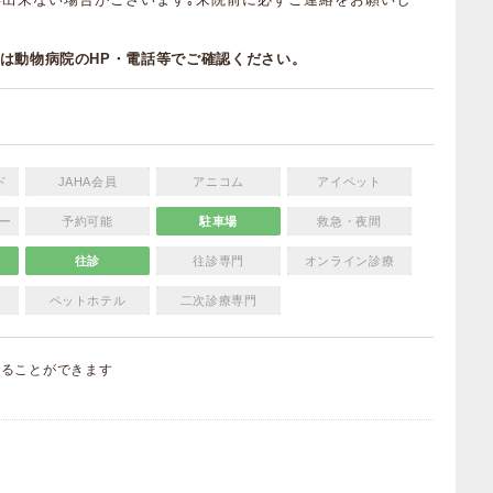
は動物病院のHP・電話等でご確認ください。
ド
JAHA会員
アニコム
アイペット
ー
予約可能
駐車場
救急・夜間
往診
往診専門
オンライン診療
ペットホテル
二次診療専門
することができます
）