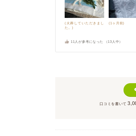
(火葬していただきまし
(1ヶ月前)
た。)
11
人が参考になった （
13
人中）
3,0
口コミを書いて