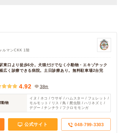
ルマンCKK 1階
駅東口より徒歩6分。犬猫だけでなく小動物・エキゾチック
幅広く診療できる病院。土日診療あり。無料駐車場2台完
4.92
38
件
イヌ / ネコ / ウサギ / ハムスター / フェレット /
察動物
モルモット / リス / 鳥 / 爬虫類 / ハリネズミ /
デグー / チンチラ / フクロモモンガ
公式サイト
048-799-3303