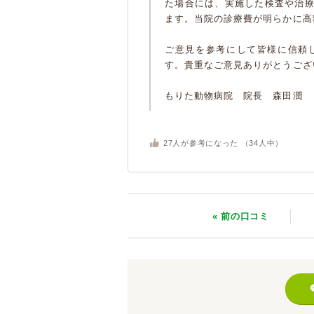
た場合には、実施した検査や治
ます。当院の診療費が明らかに高
ご意見を参考にして皆様に信頼
す。貴重なご意見ありがとうござ
もりた動物病院 院長 森田潤
27
人が参考になった （
34
人中）
« 前
の口コミ