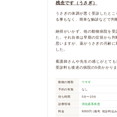
残念です（うさぎ）
うさぎの体調が悪く受診したとこ
る事もなく、簡単な触診などで判
納得がいかず、他の動物病院を受
た。それ自体は早期の症状から判
思いますが、薬がうさぎの月齢に
した。
看護師さんや先生の感じがとても
受診料も後述の病院の5倍かかり
動物の種類
ウサギ
予約の有無
なし
待ち時間
5分〜10分
診療領域
消化器系疾患
料金
8000円 (備考: 初診料込み