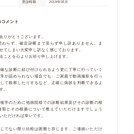
受診時期
2019年05月
のコメント
ありがとうございます。
関わらず、確定診断まで至らず申し訳ありません。ま
せてしまい大変申し訳なく感じております。
ることを心よりお祈り申し上げます。
正確な診断に結び付けられるよう更に丁寧に行っていく
異常が認められない場合でも、ご家庭で動画撮影を行っ
りして観察したりするなど、正確に病状を判断できるよ
す。
、後学のために他病院様での診断結果及びその診断の根
種類とその根拠について教えていただけますでしょう
いただければ幸いです。
同じでない限り比較は困難と存じます。ご連絡いただけ