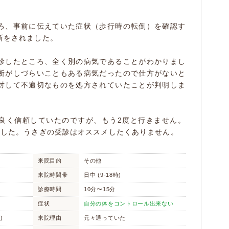
ろ、事前に伝えていた症状（歩行時の転倒）を確認す
断をされました。
診したところ、全く別の病気であることがわかりまし
断がしづらいこともある病気だったので仕方がないと
対して不適切なものを処方されていたことが判明しま
良く信頼していたのですが、もう2度と行きません。
ました。うさぎの受診はオススメしたくありません。
来院目的
その他
来院時間帯
日中 (9-18時)
診療時間
10分〜15分
症状
自分の体をコントロール出来ない
)
来院理由
元々通っていた