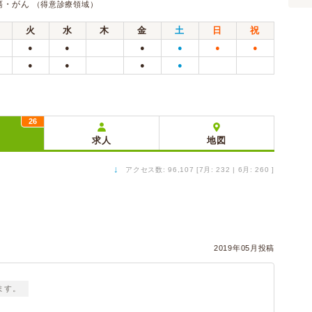
腫瘍・がん
（得意診療領域）
火
水
木
金
土
日
祝
●
●
●
●
●
●
●
●
●
●
26
ミ
求人
地図
↓
アクセス数: 96,107 [7月: 232 | 6月: 260 ]
2019年05月投稿
ます。