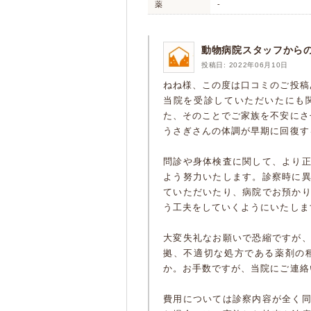
薬
-
動物病院スタッフから
投稿日: 2022年06月10日
ねね様、この度は口コミのご投稿
当院を受診していただいたにも
た、そのことでご家族を不安にさ
うさぎさんの体調が早期に回復す
問診や身体検査に関して、より
よう努力いたします。診察時に
ていただいたり、病院でお預か
う工夫をしていくようにいたしま
大変失礼なお願いで恐縮ですが
拠、不適切な処方である薬剤の
か。お手数ですが、当院にご連絡
費用については診察内容が全く