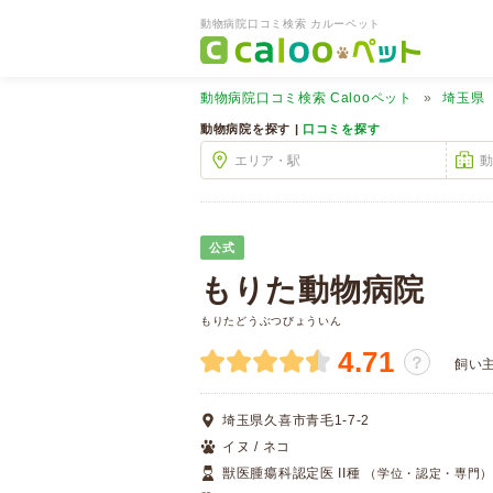
動物病院口コミ検索 カルーペット
動物病院口コミ検索
Calooペット
埼玉県
動物病院を探す |
口コミを探す
公式
もりた動物病院
もりたどうぶつびょういん
4.71
？
飼い
埼玉県久喜市青毛1-7-2
イヌ / ネコ
獣医腫瘍科認定医 II種
（学位・認定・専門