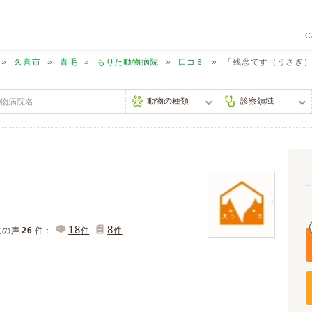
C
久喜市
青毛
もりた動物病院
口コミ
「残念です（うさぎ
18
8
主の声
26
件：
件
件
）