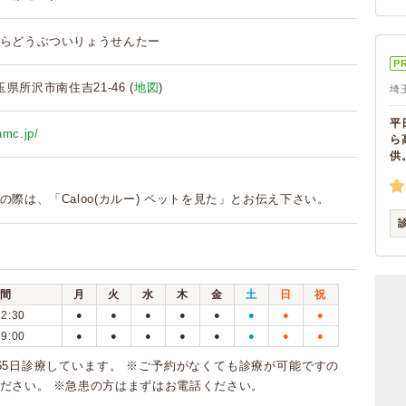
らどうぶついりょうせんたー
P
埼玉県所沢市南住吉21-46 (
地図
)
埼
平
amc.jp/
ら
供
の際は、「Caloo(カルー) ペットを見た」とお伝え下さい。
間
月
火
水
木
金
土
日
祝
12:30
●
●
●
●
●
●
●
●
19:00
●
●
●
●
●
●
●
●
65日診療しています。 ※ご予約がなくても診療が可能ですの
ださい。 ※急患の方はまずはお電話ください。