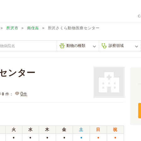
C
所沢市
南住吉
所沢さくら動物医療センター
センター
0
声
0
件：
件
火
水
木
金
土
日
祝
●
●
●
●
●
●
●