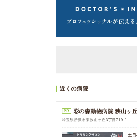
近くの病院
彩の森動物病院 狭山ヶ丘
PR
埼玉県所沢市東狭山ケ丘3丁目719-1
土日