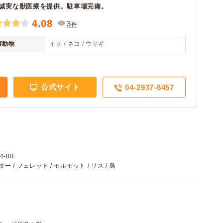
誠実な獣医療を提供。駐車場完備。
4.08
3
件
察動物
イヌ / ネコ / ウサギ
公式サイト
04-2937-6457
-80
スター / フェレット / モルモット / リス / 鳥