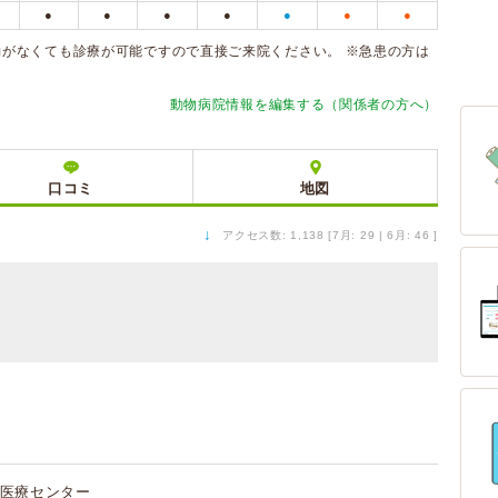
●
●
●
●
●
●
●
約がなくても診療が可能ですので直接ご来院ください。 ※急患の方は
動物病院情報を編集する（関係者の方へ）
口コミ
地図
↓
アクセス数: 1,138 [7月: 29 | 6月: 46 ]
医療センター