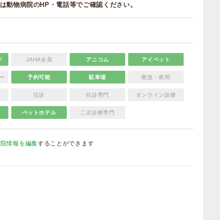
は動物病院のHP・電話等でご確認ください。
ド
JAHA会員
アニコム
アイペット
ー
予約可能
駐車場
救急・夜間
往診
往診専門
オンライン診療
ペットホテル
二次診療専門
病院情報を編集
することができます
）