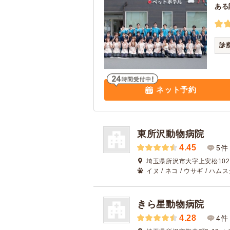
ある
診
ネット予約
東所沢動物病院
4.45
5件
埼玉県所沢市大字上安松1024
イヌ / ネコ / ウサギ / ハム
きら星動物病院
4.28
4件