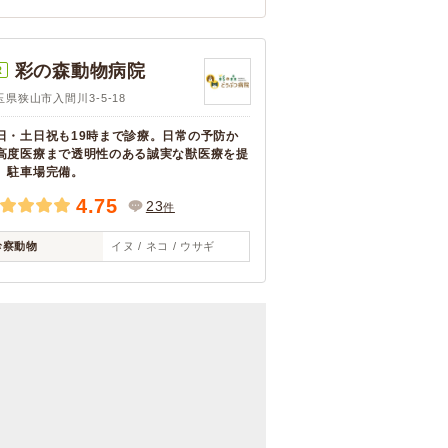
彩の森動物病院
R
玉県狭山市入間川3-5-18
日・土日祝も19時まで診療。日常の予防か
高度医療まで透明性のある誠実な獣医療を提
。駐車場完備。
4.75
23
件
診察動物
イヌ / ネコ / ウサギ