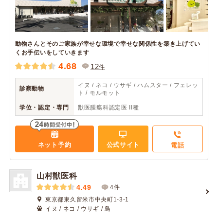
動物さんとそのご家族が幸せな環境で幸せな関係性を築き上げてい
くお手伝いをしていきます
4.68
12
件
イヌ / ネコ / ウサギ / ハムスター / フェレッ
診察動物
ト / モルモット
学位・認定・専門
獣医腫瘍科認定医 II種
ネット予約
公式サイト
電話
山村獣医科
4.49
4件
東京都東久留米市中央町1-3-1
イヌ / ネコ / ウサギ / 鳥