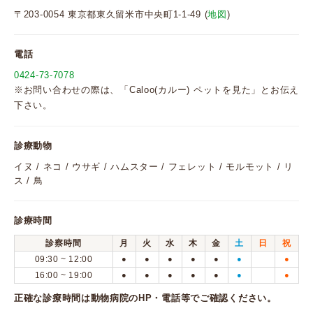
〒203-0054 東京都東久留米市中央町1-1-49 (
地図
)
電話
0424-73-7078
※お問い合わせの際は、「Caloo(カルー) ペットを見た」とお伝え
下さい。
診療動物
イヌ / ネコ / ウサギ / ハムスター / フェレット / モルモット / リ
ス / 鳥
診療時間
診察時間
月
火
水
木
金
土
日
祝
09:30 ~ 12:00
●
●
●
●
●
●
●
16:00 ~ 19:00
●
●
●
●
●
●
●
正確な診療時間は動物病院のHP・電話等でご確認ください。