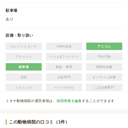
駐車場
あり
設備・取り扱い
クレジットカード
JAHA会員
アニコム
アイペット
ペット&ファミリー
予約可能
駐車場
救急・夜間
時間外診療
往診
往診専門
オンライン診療
トリミング
ペットホテル
二次診療専門
トオヤ動物病院の運営者様は、
病院情報を編集
することができます
この動物病院の口コミ（1件）