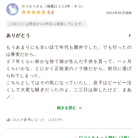
カリカリさん（掲載口コミ2件・ネコ）
5.0
2014年02月投稿
この口コミは受診から5年以上経過しています。
ありがとう
もうあまりにも古い話で年代も圏外でした。でも行ったの
は事実だから。
２７年くらい前かな捨て猫が生んだ子供を貰って。一ヶ月
くらいかな。とにかく正統派のノラ猫だから。初日に逃げ
られてしまった。
こちらとしてはその気になっていたし、息子はビービー泣
くしで大変な騒ぎだったのよ。二三日は探したけど、まあ
ノ...
続きを読む
11
人が参考になった （
13
人中）
口コミをもっと読む（1件）