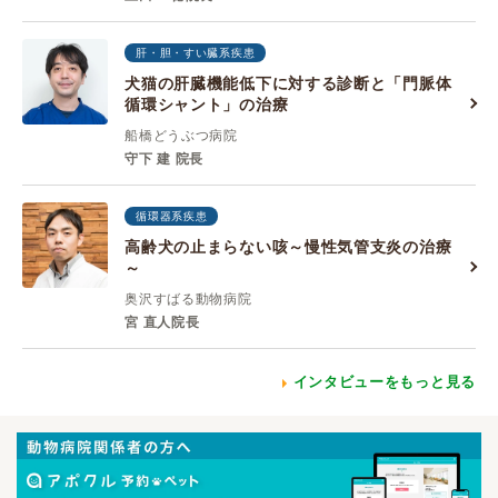
肝・胆・すい臓系疾患
犬猫の肝臓機能低下に対する診断と「門脈体
循環シャント」の治療
船橋どうぶつ病院
守下 建 院長
循環器系疾患
高齢犬の止まらない咳～慢性気管支炎の治療
～
奥沢すばる動物病院
宮 直人院長
インタビューをもっと見る