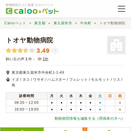
動物病院口コミ検索 カルーペット
Calooペット
東京都
東久留米市
中央町
トオヤ動物病院
トオヤ動物病院
3.49
？
動物病院検索
1
飼い主の声
1
件：
件
東京都東久留米市中央町1-1-49
口コミ検索
イヌ / ネコ / ウサギ / ハムスター / フェレット / モルモット / リス /
鳥
Calooペットとは？
診察時間
月
火
水
木
金
土
日
祝
09:30 ~ 12:00
●
●
●
●
●
●
●
16:00 ~ 19:00
●
●
●
●
●
●
●
口コミ投稿
動物病院情報を編集する（関係者の方へ）
1