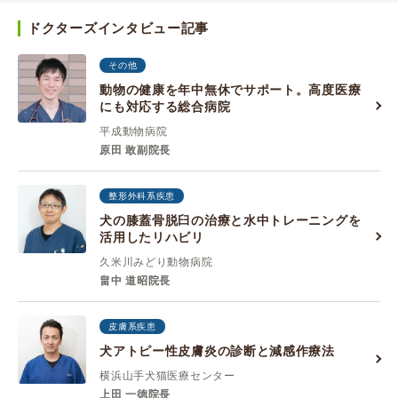
ドクターズインタビュー記事
その他
動物の健康を年中無休でサポート。高度医療
にも対応する総合病院
平成動物病院
原田 敢副院長
整形外科系疾患
犬の膝蓋骨脱臼の治療と水中トレーニングを
活用したリハビリ
久米川みどり動物病院
畠中 道昭院長
皮膚系疾患
犬アトピー性皮膚炎の診断と減感作療法
横浜山手犬猫医療センター
上田 一徳院長