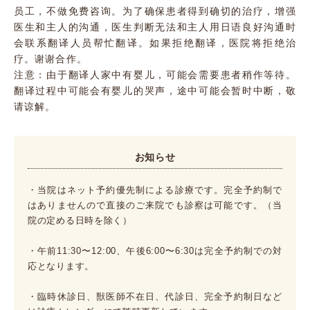
员工，不做免费咨询。为了确保患者得到确切的治疗，增强
医生和主人的沟通，医生判断无法和主人用日语良好沟通时
会联系翻译人员帮忙翻译。如果拒绝翻译，医院将拒绝治
疗。谢谢合作。
注意：由于翻译人家中有婴儿，可能会需要患者稍作等待。
翻译过程中可能会有婴儿的哭声，途中可能会暂时中断，敬
请谅解。
お知らせ
・当院はネット予約優先制による診療です。完全予約制で
はありませんので直接のご来院でも診察は可能です。（当
院の定める日時を除く）
・午前11:30〜12:00、午後6:00〜6:30は完全予約制での対
応となります。
・臨時休診日、獣医師不在日、代診日、完全予約制日など