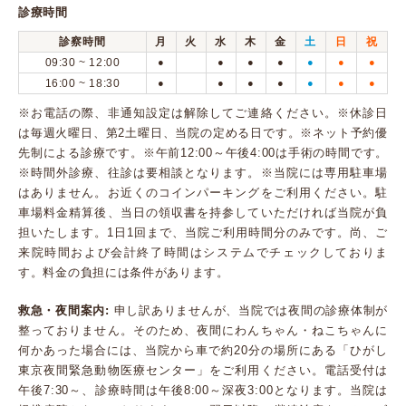
診療時間
診察時間
月
火
水
木
金
土
日
祝
09:30 ~ 12:00
●
●
●
●
●
●
●
16:00 ~ 18:30
●
●
●
●
●
●
●
※お電話の際、非通知設定は解除してご連絡ください。※休診日
は毎週火曜日、第2土曜日、当院の定める日です。※ネット予約優
先制による診療です。※午前12:00～午後4:00は手術の時間です。
※時間外診療、往診は要相談となります。※当院には専用駐車場
はありません。お近くのコインパーキングをご利用ください。駐
車場料金精算後、当日の領収書を持参していただければ当院が負
担いたします。1日1回まで、当院ご利用時間分のみです。尚、ご
来院時間および会計終了時間はシステムでチェックしておりま
す。料金の負担には条件があります。
救急・夜間案内:
申し訳ありませんが、当院では夜間の診療体制が
整っておりません。そのため、夜間にわんちゃん・ねこちゃんに
何かあった場合には、当院から車で約20分の場所にある「ひがし
東京夜間緊急動物医療センター」をご利用ください。電話受付は
午後7:30～、診療時間は午後8:00～深夜3:00となります。当院は