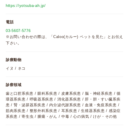
https://yotsuba-ah.jp/
電話
03-5607-5776
※お問い合わせの際は、「Caloo(カルー) ペットを見た」とお伝え
下さい。
診療動物
イヌ / ネコ
診察領域
歯と口腔系疾患 / 眼科系疾患 / 皮膚系疾患 / 脳・神経系疾患 / 循
環器系疾患 / 呼吸器系疾患 / 消化器系疾患 / 肝・胆・すい臓系疾
患 / 腎・泌尿器系疾患 / 内分泌代謝系疾患 / 血液・免疫系疾患 /
筋肉系疾患 / 整形外科系疾患 / 耳系疾患 / 生殖器系疾患 / 感染症
系疾患 / 寄生虫 / 腫瘍・がん / 中毒 / 心の病気 / けが・その他