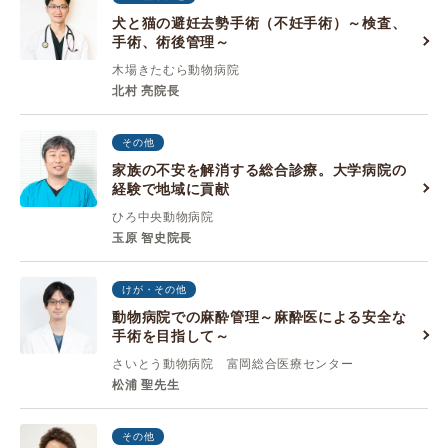
犬と猫の避妊去勢手術（不妊手術）～検査、
手術、術後管理～
木場きたむら動物病院
北村 亮院長
その他
家族の不安を解消する総合診療。大学病院の
経験で地域に貢献
ひろ中央動物病院
玉原 智史院長
けが・その他
動物病院での麻酔管理～麻酔医による安全な
手術を目指して～
さいとう動物病院 富岡総合医療センター
松浦 聖先生
その他