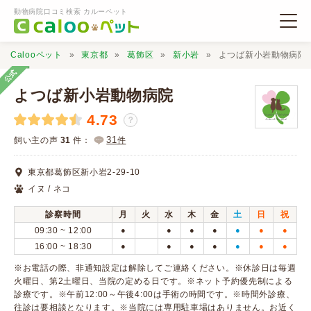
動物病院口コミ検索 カルーペット
Calooペット
東京都
葛飾区
新小岩
よつば新小岩動物病院
公式
よつば新小岩動物病院
4.73
？
動物病院検索
31
飼い主の声
31
件：
件
東京都葛飾区新小岩2-29-10
口コミ検索
イヌ / ネコ
診察時間
月
火
水
木
金
土
日
祝
Calooペットとは？
09:30 ~ 12:00
●
●
●
●
●
●
●
16:00 ~ 18:30
●
●
●
●
●
●
●
口コミ投稿
※お電話の際、非通知設定は解除してご連絡ください。※休診日は毎週
火曜日、第2土曜日、当院の定める日です。※ネット予約優先制による
診療です。※午前12:00～午後4:00は手術の時間です。※時間外診療、
往診は要相談となります。※当院には専用駐車場はありません。お近く