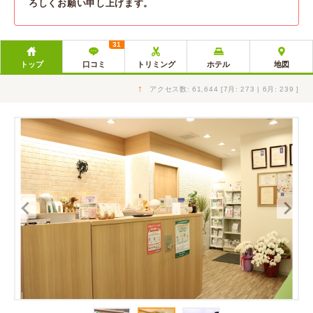
ろしくお願い申し上げます。
31
トップ
口コミ
トリミング
ホテル
地図
↑
アクセス数: 61,644 [7月: 273 | 6月: 239 ]