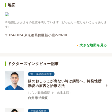
地図
※地図はおおよその位置を表しています（ぴったり一致しないこともありま
す）
〒124-0024 東京都葛飾区新小岩2-29-10
大きな地図を見る
ドクターズインタビュー記事
腎・泌尿器系疾患
猫のおしっこが出ない時は病院へ。特発性膀
胱炎の原因と治療方法
しらい動物病院（中志津本院）
白井 顕治院長
生殖器系疾患