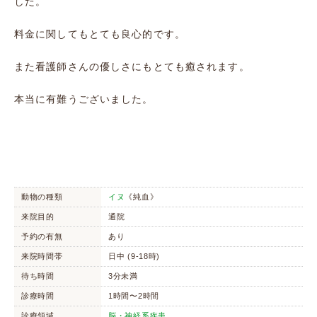
した。
料金に関してもとても良心的です。
また看護師さんの優しさにもとても癒されます。
本当に有難うございました。
動物の種類
イヌ
《純血》
来院目的
通院
予約の有無
あり
来院時間帯
日中 (9-18時)
待ち時間
3分未満
診療時間
1時間〜2時間
診療領域
脳・神経系疾患