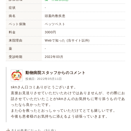
症状
-
病名
頭蓋内敷疾患
ペット保険
ペッツベスト
料金
3000円
来院理由
Webで知った (当サイト以外)
薬
-
受診時期
2022年03月
動物病院スタッフからのコメント
投稿日: 2022年05月11日
sknさん口コミありがとうございます。
直接お見送りさせていただいたわけではありませんが、その際にお
話させていただいたことがsknさんのお気持ちに寄り添うものであ
ったなら良かったです。
また心を救ったとおっしゃっていただけてとても嬉しいです。
今後も患者様のお気持ちに添えるよう頑張っていきます。
8
人が参考になった （
9
人中）