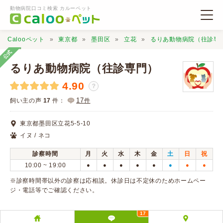
動物病院口コミ検索 カルーペット
Calooペット
東京都
墨田区
立花
るりあ動物病院（往診専
公式
るりあ動物病院（往診専門）
4.90
？
動物病院検索
17
飼い主の声
17
件：
件
東京都墨田区立花5-5-10
口コミ検索
イヌ / ネコ
診察時間
月
火
水
木
金
土
日
祝
Calooペットとは？
10:00 ~ 19:00
●
●
●
●
●
●
●
●
※診察時間帯以外の診察は応相談。休診日は不定休のためホームペー
口コミ投稿
ジ・電話等でご確認ください。
17