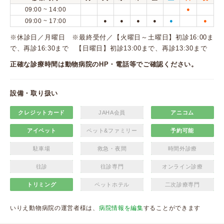
09:00 ~ 14:00
●
09:00 ~ 17:00
●
●
●
●
●
●
※休診日／月曜日 ※最終受付／【火曜日～土曜日】初診16:00ま
で、再診16:30まで 【日曜日】初診13:00まで、再診13:30まで
正確な診療時間は動物病院のHP・電話等でご確認ください。
設備・取り扱い
クレジットカード
JAHA会員
アニコム
アイペット
ペット&ファミリー
予約可能
駐車場
救急・夜間
時間外診療
往診
往診専門
オンライン診療
トリミング
ペットホテル
二次診療専門
いりえ動物病院の運営者様は、
病院情報を編集
することができます