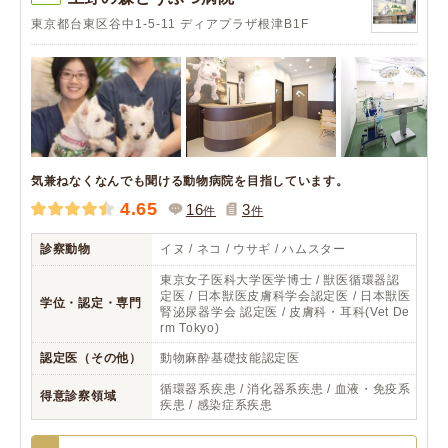
東京都台東区谷中1-5-11 ディアプラザ根津B1F
気兼ねなくなんでも聞ける動物病院を目指しています。
4.65
16
3
件
件
診察動物
イヌ / ネコ / ウサギ / ハムスター
東京女子医科大学医学博士 / 獣医循環器認
定医 / 日本獣医皮膚科学会認定医 / 日本獣医
学位・認定・専門
腎泌尿器学会 認定医 / 皮膚科・耳科(Vet De
rm Tokyo)
認定医（その他）
動物麻酔基礎技能認定医
循環器系疾患 / 消化器系疾患 / 血液・免疫系
得意診察領域
疾患 / 感染症系疾患