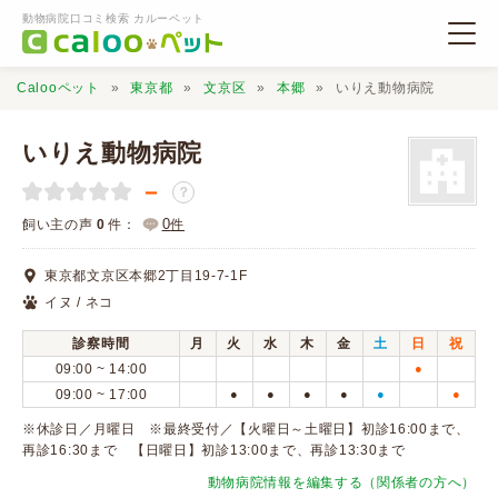
動物病院口コミ検索 カルーペット
Calooペット
東京都
文京区
本郷
いりえ動物病院
いりえ動物病院
－
？
動物病院検索
0
飼い主の声
0
件：
件
東京都文京区本郷2丁目19-7-1F
口コミ検索
イヌ / ネコ
診察時間
月
火
水
木
金
土
日
祝
Calooペットとは？
09:00 ~ 14:00
●
09:00 ~ 17:00
●
●
●
●
●
●
口コミ投稿
※休診日／月曜日 ※最終受付／【火曜日～土曜日】初診16:00まで、
再診16:30まで 【日曜日】初診13:00まで、再診13:30まで
動物病院情報を編集する（関係者の方へ）