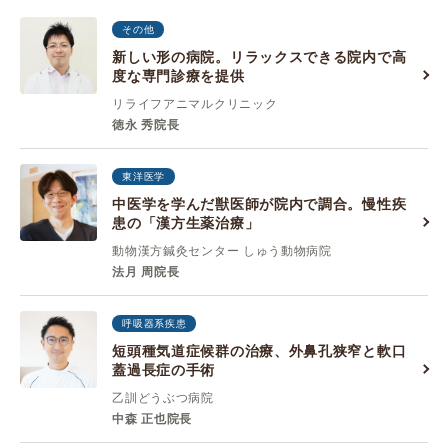
その他
新しい形の病院。リラックスできる院内で高
度な専門診療を提供
リライフアニマルクリニック
徳永 秀院長
東洋医学
中医学を学んだ獣医師が院内で調合。慢性疾
患の「漢方生薬治療」
動物漢方鍼灸センター しゅう動物病院
法月 周院長
呼吸器系疾患
短頭種気道症候群の治療、外鼻孔狭窄と軟口
蓋過長症の手術
乙訓どうぶつ病院
中森 正也院長