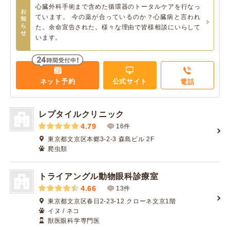
心臓外科手術まで含めた循環器のトータルケアを行なっ
お
ています。 今の薬が合っているのか？心臓病と言われ
知
ら
た。余命宣告された。様々な理由で皆様相談にいらして
せ
います。
ネット予約
公式サイト
電話
レプタイルクリニック
4.79
16件
東京都文京区本郷3-2-3 森島ビル 2F
爬虫類
トライアングル動物眼科診療室
4.66
13件
東京都文京区春日2-23-12 クローネ文京1階
イヌ / ネコ
獣医眼科学専門医