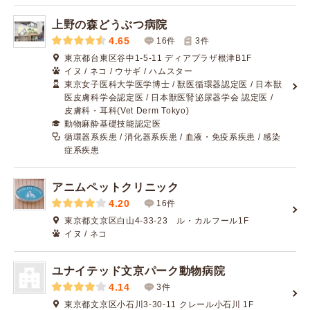
上野の森どうぶつ病院
4.65
16件
3
件
東京都台東区谷中1-5-11 ディアプラザ根津B1F
イヌ / ネコ / ウサギ / ハムスター
東京女子医科大学医学博士 / 獣医循環器認定医 / 日本獣
医皮膚科学会認定医 / 日本獣医腎泌尿器学会 認定医 /
皮膚科・耳科(Vet Derm Tokyo)
動物麻酔基礎技能認定医
循環器系疾患 / 消化器系疾患 / 血液・免疫系疾患 / 感染
症系疾患
アニムペットクリニック
4.20
16件
東京都文京区白山4-33-23 ル・カルフール1F
イヌ / ネコ
ユナイテッド文京パーク動物病院
4.14
3件
東京都文京区小石川3-30-11 クレール小石川 1F