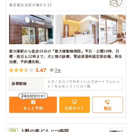
東京都文京区大塚4-1-12
新大塚駅から徒歩15分の『新大塚動物病院』平日・土曜19時、日
曜・祝日も12時まで。犬と猫の診療。腎泌尿器科認定医在籍。再生
治療。予約優先制。
3.47
7
件
イヌ / ネコ / ウサギ / ハムスター / フェレッ
診察動物
ト / モルモット / リス / 鳥
ネット予約
公式サイト
電話
PR
上野の森どうぶつ病院